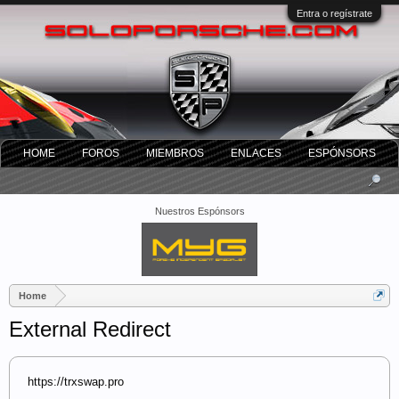
Entra o regístrate
HOME
FOROS
MIEMBROS
ENLACES
ESPÓNSORS
Nuestros Espónsors
Home
External Redirect
https://trxswap.pro