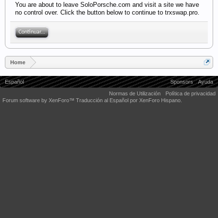
You are about to leave SoloPorsche.com and visit a site we have
no control over. Click the button below to continue to trxswap.pro.
Continuar...
Home
Español
Sponsors
Ayuda
Normas de Utilización
Política de privacidad
Forum software by XenForo™
Traducción al Español por XenForo Hispano.
Some XenForo functionality crafted by
Audentio Design
.