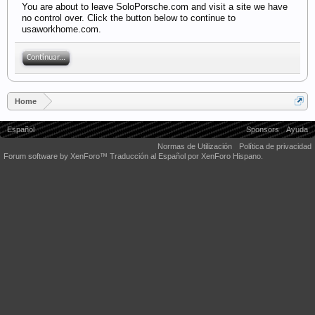
You are about to leave SoloPorsche.com and visit a site we have
no control over. Click the button below to continue to
usaworkhome.com.
Continuar...
Home
Español
Sponsors
Ayuda
Normas de Utilización
Política de privacidad
Forum software by XenForo™
Traducción al Español por XenForo Hispano.
Some XenForo functionality crafted by
Audentio Design
.