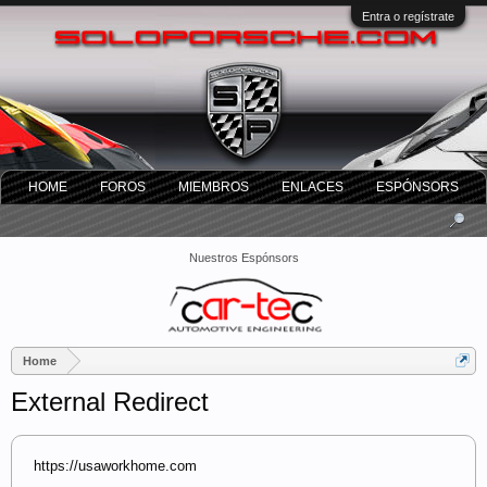
Entra o regístrate
HOME
FOROS
MIEMBROS
ENLACES
ESPÓNSORS
Nuestros Espónsors
Home
External Redirect
https://usaworkhome.com