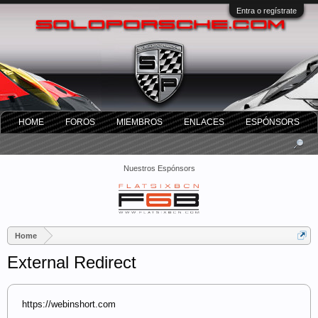
Entra o regístrate
HOME
FOROS
MIEMBROS
ENLACES
ESPÓNSORS
Nuestros Espónsors
Home
External Redirect
https://webinshort.com