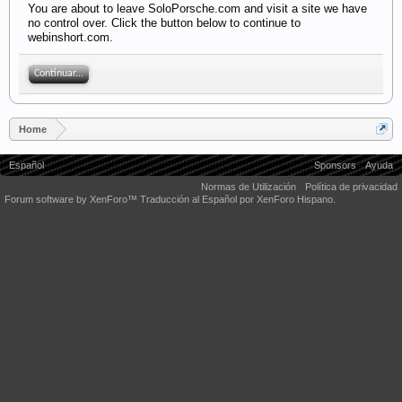
You are about to leave SoloPorsche.com and visit a site we have
no control over. Click the button below to continue to
webinshort.com.
Continuar...
Home
Español
Sponsors
Ayuda
Normas de Utilización
Política de privacidad
Forum software by XenForo™
Traducción al Español por XenForo Hispano.
Some XenForo functionality crafted by
Audentio Design
.