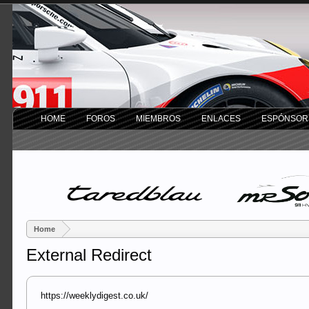
HOME
FOROS
MIEMBROS
ENLACES
ESPÓNSOR
Home
External Redirect
https://weeklydigest.co.uk/