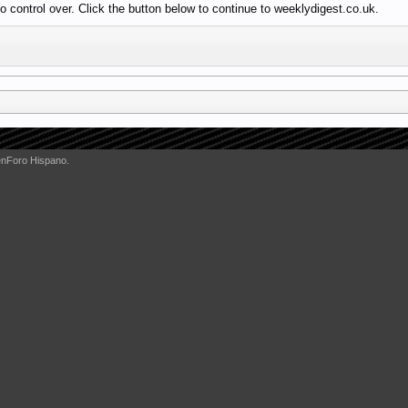
 control over. Click the button below to continue to weeklydigest.co.uk.
enForo Hispano.