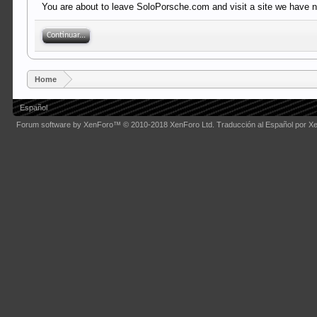
You are about to leave SoloPorsche.com and visit a site we have no
Continuar...
Home
Español
Forum software by XenForo™
© 2010-2018 XenForo Ltd.
Traducción al Español por X
Some XenForo functionality crafted by
Audentio Design
.