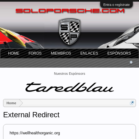
Entra o regístrate
HOME
FOROS
MIEMBROS
ENLACES
ESPÓNSORS
Nuestros Espónsors
Home
External Redirect
https://wellhealthorganic.org