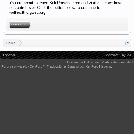
You are about to leave SoloPorsche.com and visit a site we have
no control over. Click the button below to continue to
wellhealthorganic.org.
Continuar...
Home
Español
Sponsors
Ayuda
Normas de Utilización
Política de privacidad
Forum software by XenForo™
Traducción al Español por XenForo Hispano.
Some XenForo functionality crafted by
Audentio Design
.