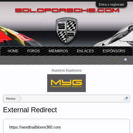
Entra o regístrate
HOME
FOROS
MIEMBROS
ENLACES
ESPÓNSORS
Nuestros Espónsors
Home
External Redirect
https://wordtrailbloom360.com