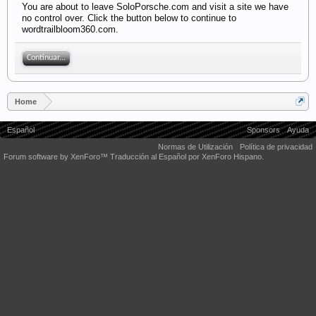
You are about to leave SoloPorsche.com and visit a site we have
no control over. Click the button below to continue to
wordtrailbloom360.com.
Continuar...
Home
Español
Sponsors
Ayuda
Normas de Utilización
Política de privacidad
Forum software by XenForo™
Traducción al Español por XenForo Hispano.
Some XenForo functionality crafted by
Audentio Design
.