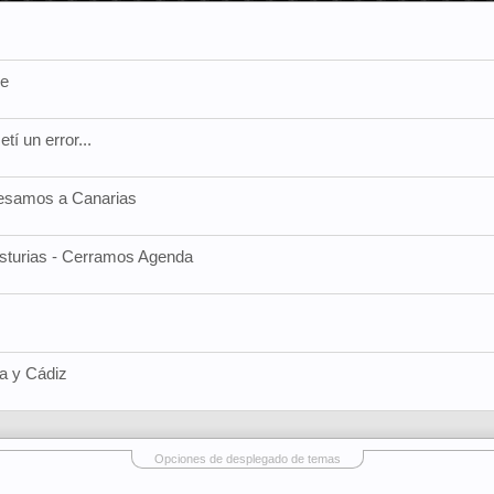
he
í un error...
resamos a Canarias
sturias - Cerramos Agenda
a y Cádiz
Opciones de desplegado de temas