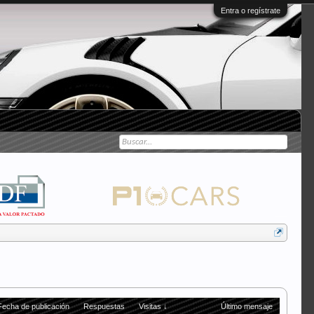
Entra o regístrate
Fecha de publicación
Respuestas
Visitas ↓
Último mensaje