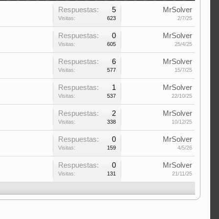
Respuestas:
5
MrSolver
Visitas:
623
2/7/25
Respuestas:
0
MrSolver
Visitas:
605
25/4/25
Respuestas:
6
MrSolver
Visitas:
577
15/7/25
Respuestas:
1
MrSolver
Visitas:
537
22/10/25
Respuestas:
2
MrSolver
Visitas:
338
10/12/25
Respuestas:
0
MrSolver
Visitas:
159
4/5/26
Respuestas:
0
MrSolver
Visitas:
131
21/11/25
(Debes conectarte o crear una cuenta para escribir aquí.)