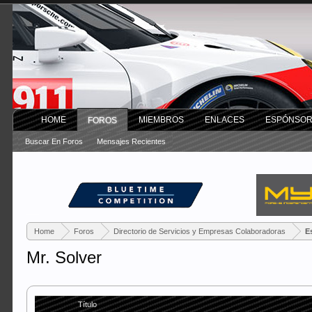
HOME
MIEMBROS
ENLACES
ESPÓNSO
FOROS
Buscar En Foros
Mensajes Recientes
Home
Foros
Directorio de Servicios y Empresas Colaboradoras
E
Mr. Solver
Título