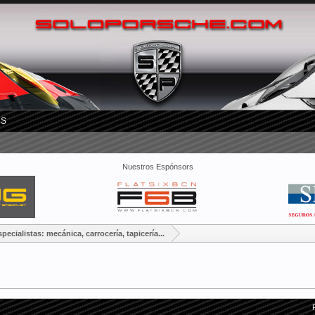
RS
Nuestros Espónsors
specialistas: mecánica, carrocería, tapicería...