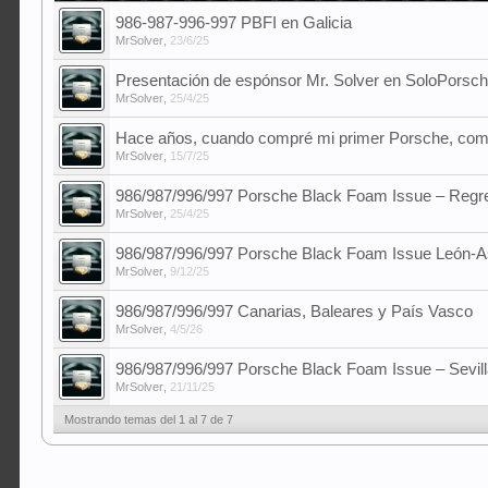
986-987-996-997 PBFI en Galicia
MrSolver
,
23/6/25
Presentación de espónsor Mr. Solver en SoloPorsc
MrSolver
,
25/4/25
Hace años, cuando compré mi primer Porsche, comet
MrSolver
,
15/7/25
986/987/996/997 Porsche Black Foam Issue – Reg
MrSolver
,
25/4/25
986/987/996/997 Porsche Black Foam Issue León-A
MrSolver
,
9/12/25
986/987/996/997 Canarias, Baleares y País Vasco
MrSolver
,
4/5/26
986/987/996/997 Porsche Black Foam Issue – Sevill
MrSolver
,
21/11/25
Mostrando temas del 1 al 7 de 7