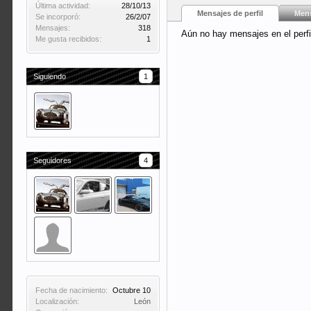
Última actividad:
28/10/13
Mensajes de perfil
Mens
Se incorporó:
26/2/07
Mensajes:
318
Aún no hay mensajes en el perfi
Me gusta recibidos:
1
Siguiendo
1
Seguidores
4
Fecha de nacimiento:
Octubre 10
Localización:
León