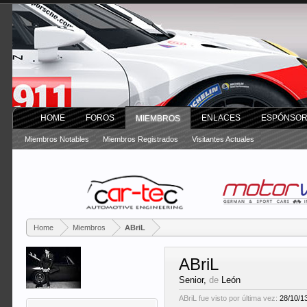
HOME
FOROS
ENLACES
ESPÓNSO
MIEMBROS
Miembros Notables
Miembros Registrados
Visitantes Actuales
Home
Miembros
ABriL
ABriL
Senior
,
de
León
ABriL fue visto por última vez:
28/10/1