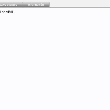
ajes escritos
Información
l de ABriL.