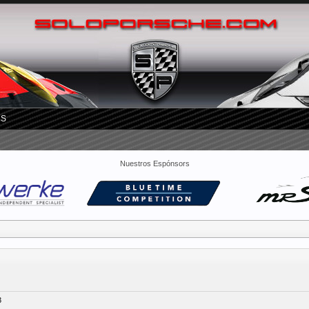
RS
Nuestros Espónsors
3