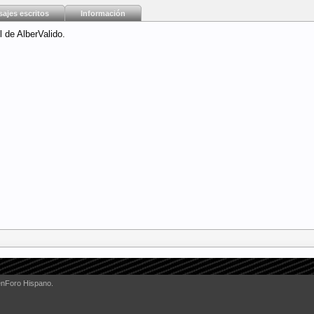
ajes escritos
Información
l de AlberValido.
enForo Hispano.