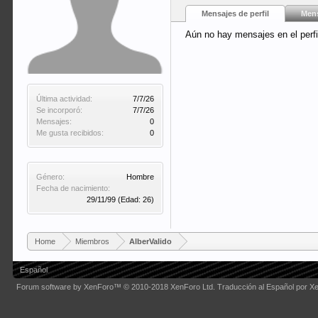
Mensajes de perfil
Mens
Aún no hay mensajes en el perfi
Última actividad:
7/7/26
Se incorporó:
7/7/26
Mensajes:
0
Me gusta recibidos:
0
Género:
Hombre
Fecha de nacimiento:
29/11/99
(Edad: 26)
Home
Miembros
AlberValido
Español
Forum software by XenForo™
© 2010-2018 XenForo Ltd.
Traducción al Español por X
Some XenForo functionality crafted by
Audentio Design
.