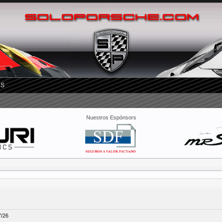
RS
Nuestros Espónsors
7/26