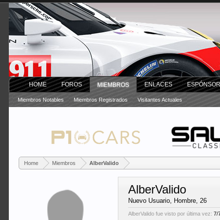
HOME
FOROS
ENLACES
ESPÓNSO
MIEMBROS
Miembros Notables
Miembros Registrados
Visitantes Actuales
Home
Miembros
AlberValido
AlberValido
Nuevo Usuario
, Hombre, 26
AlberValido fue visto por última vez:
7/