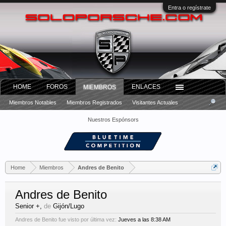
Entra o regístrate
HOME
FOROS
ENLACES
MIEMBROS
Miembros Notables
Miembros Registrados
Visitantes Actuales
Nuestros Espónsors
Home
Miembros
Andres de Benito
Andres de Benito
Senior +
,
de
Gijón/Lugo
Andres de Benito fue visto por última vez:
Jueves a las 8:38 AM