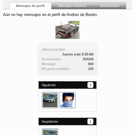
Mensajes de perfil
Mensajes escritos
Información
Aún no hay mensajes en el perfil de Andres de Benito.
Última actividad:
Jueves a las 8:38 AM
Se incorporó:
30/5/09
Mensajes:
909
Me gusta recibidos:
183
Siguiendo
2
Seguidores
1