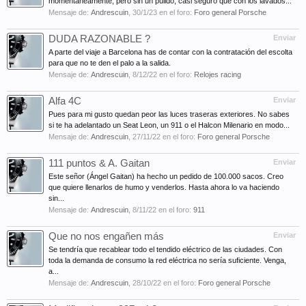
momentáneamente, pero sin un pulido, casi seguro que con los lavados...
Mensaje de:
Andrescuin
,
30/1/23
en el foro:
Foro general Porsche
DUDA RAZONABLE ?
Enviar
A parte del viaje a Barcelona has de contar con la contratación del escolta
para que no te den el palo a la salida.
Mensaje de:
Andrescuin
,
8/12/22
en el foro:
Relojes racing
Alfa 4C
Enviar
Pues para mi gusto quedan peor las luces traseras exteriores. No sabes
si te ha adelantado un Seat Leon, un 911 o el Halcon Milenario en modo...
Mensaje de:
Andrescuin
,
27/11/22
en el foro:
Foro general Porsche
111 puntos & A. Gaitan
Enviar
Este señor (Ángel Gaitan) ha hecho un pedido de 100.000 sacos. Creo
que quiere llenarlos de humo y venderlos. Hasta ahora lo va haciendo
sin...
Mensaje de:
Andrescuin
,
8/11/22
en el foro:
911
Que no nos engañen más
Enviar
Se tendría que recablear todo el tendido eléctrico de las ciudades. Con
toda la demanda de consumo la red eléctrica no sería suficiente. Venga,
a...
Mensaje de:
Andrescuin
,
28/10/22
en el foro:
Foro general Porsche