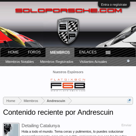
Entra o regístrate
HOME
FOROS
ENLACES
MIEMBROS
Miembros Notables
Miembros Registrados
Visitantes Actuales
Nuestros Espónsors
Home
Miembros
Andrescuin
Contenido reciente por Andrescuin
Detailing Catalunya
Enviar
Hola a todo el mundo. Tema ceras y pulimentos, lo puedes solucionar