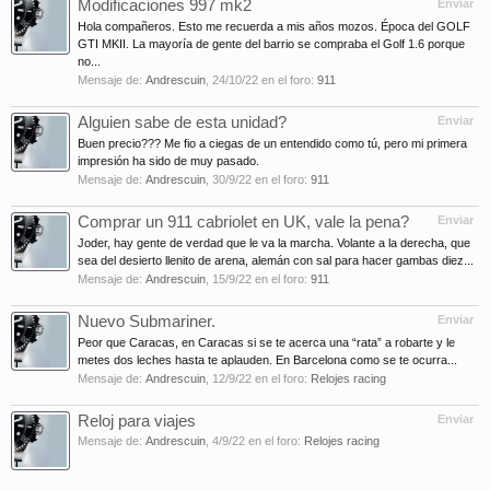
Modificaciones 997 mk2
Enviar
Hola compañeros. Esto me recuerda a mis años mozos. Época del GOLF
GTI MKII. La mayoría de gente del barrio se compraba el Golf 1.6 porque
no...
Mensaje de:
Andrescuin
,
24/10/22
en el foro:
911
Alguien sabe de esta unidad?
Enviar
Buen precio??? Me fio a ciegas de un entendido como tú, pero mi primera
impresión ha sido de muy pasado.
Mensaje de:
Andrescuin
,
30/9/22
en el foro:
911
Comprar un 911 cabriolet en UK, vale la pena?
Enviar
Joder, hay gente de verdad que le va la marcha. Volante a la derecha, que
sea del desierto llenito de arena, alemán con sal para hacer gambas diez...
Mensaje de:
Andrescuin
,
15/9/22
en el foro:
911
Nuevo Submariner.
Enviar
Peor que Caracas, en Caracas si se te acerca una “rata” a robarte y le
metes dos leches hasta te aplauden. En Barcelona como se te ocurra...
Mensaje de:
Andrescuin
,
12/9/22
en el foro:
Relojes racing
Reloj para viajes
Enviar
Mensaje de:
Andrescuin
,
4/9/22
en el foro:
Relojes racing