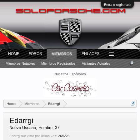
Entra o regístrate
HOME
FOROS
ENLACES
MIEMBROS
Miembros Notables
Miembros Registrados
Visitantes Actuales
Nuestros Espónsors
Home
Miembros
Edarrgi
Edarrgi
Nuevo Usuario
, Hombre, 37
Edarrgi fue visto por última vez:
26/6/26