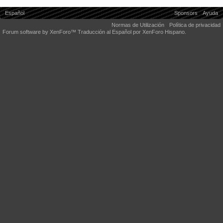
Español
Sponsors
Ayuda
Normas de Utilización
Política de privacidad
Forum software by XenForo™
Traducción al Español por XenForo Hispano.
Some XenForo functionality crafted by
Audentio Design
.