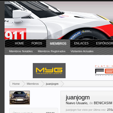
HOME
FOROS
ENLACES
ESPÓNSO
MIEMBROS
Miembros Notables
Miembros Registrados
Visitantes Actuales
Home
Miembros
juanjogm
juanjogm
Nuevo Usuario
,
de
BENICASIM
juanjogm fue visto por última vez:
27/1