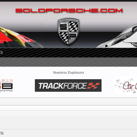
RS
Nuestros Espónsors
/11