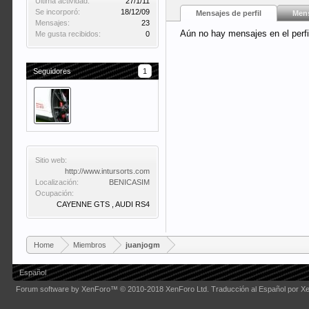
Última actividad:
27/1/11
Se incorporó:
18/12/09
Mensajes de perfil
Mens
Mensajes:
23
Aún no hay mensajes en el perfi
Me gusta recibidos:
0
Seguidores
1
Sitio web:
http://www.intursorts.com
Localización:
BENICASIM
Ocupación:
CAYENNE GTS , AUDI RS4
Home
Miembros
juanjogm
Español
Forum software by XenForo™
© 2010-2018 XenForo Ltd.
Traducción al Español por X
Some XenForo functionality crafted by
Audentio Design
.