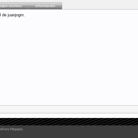
ajes escritos
Información
l de juanjogm.
enForo Hispano.