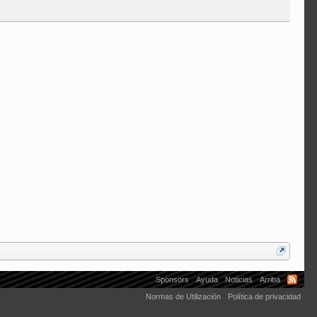
er buta
Sponsors
Ayuda
Noticias
Arriba
Normas de Utilización
Política de privacidad