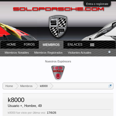
Entra o regístrate
HOME
FOROS
ENLACES
MIEMBROS
Miembros Notables
Miembros Registrados
Visitantes Actuales
Nuestros Espónsors
Home
Miembros
k8000
k8000
Usuario +
, Hombre, 49
k8000 fue visto por última vez:
17/6/26