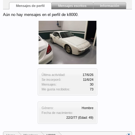
Mensajes de perfil
Mensajes escritos
Información
Aún no hay mensajes en el perfil de k8000.
Última actividad:
17/6/26
Se incorporó:
11/6/24
Mensajes:
30
Me gusta recibidos:
73
Género:
Hombre
Fecha de nacimiento:
22/2/77
(Edad: 49)