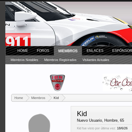
HOME
FOROS
ENLACES
ESPÓNSO
MIEMBROS
Miembros Notables
Miembros Registrados
Visitantes Actuales
Home
Miembros
Kid
Kid
Nuevo Usuario
, Hombre, 65
Kid fue visto por última vez:
18/6/26