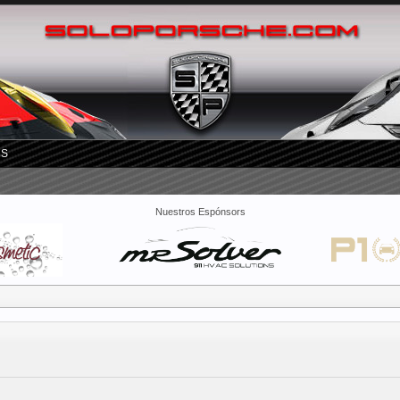
RS
Nuestros Espónsors