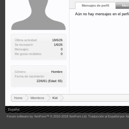
Mensajes de perfil
Mens
Aún no hay mensajes en el perfi
Última actividad:
18/6/26
Se incorporó:
1/6/26
Mensajes:
0
Me gusta recibidos:
0
Género:
Hombre
Fecha de nacimiento:
22/6/61
(Edad: 65)
Home
Miembros
Kid
Español
Forum software by XenForo™
© 2010-2018 XenForo Ltd.
Traducción al Español por X
Some XenForo functionality crafted by
Audentio Design
.