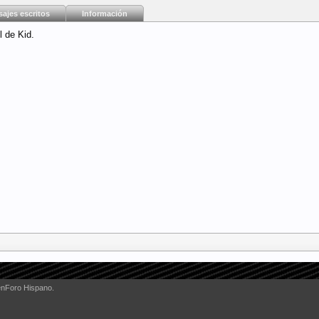
ajes escritos
Información
l de Kid.
enForo Hispano.