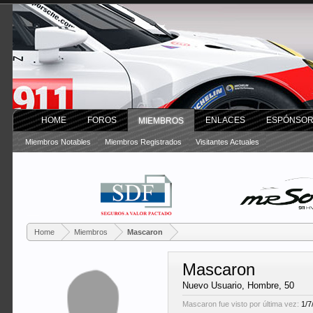
HOME
FOROS
ENLACES
ESPÓNSO
MIEMBROS
Miembros Notables
Miembros Registrados
Visitantes Actuales
Home
Miembros
Mascaron
Mascaron
Nuevo Usuario
, Hombre, 50
Mascaron fue visto por última vez:
1/7