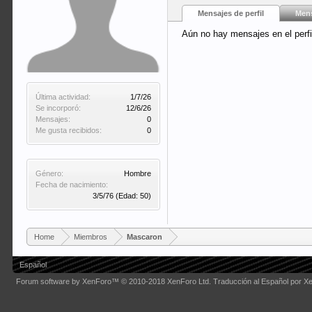
Mensajes de perfil
Mens
Aún no hay mensajes en el perf
Última actividad:
1/7/26
Se incorporó:
12/6/26
Mensajes:
0
Me gusta recibidos:
0
Género:
Hombre
Fecha de nacimiento:
3/5/76
(Edad: 50)
Home
Miembros
Mascaron
Español
Forum software by XenForo™
© 2010-2018 XenForo Ltd.
Traducción al Español por X
Some XenForo functionality crafted by
Audentio Design
.