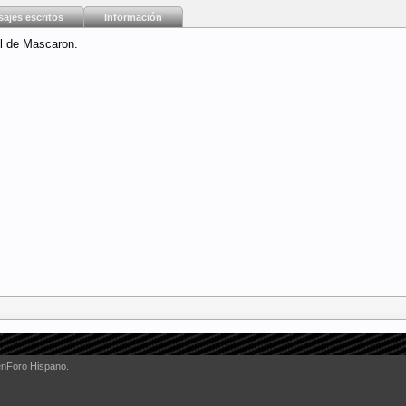
ajes escritos
Información
il de Mascaron.
enForo Hispano.