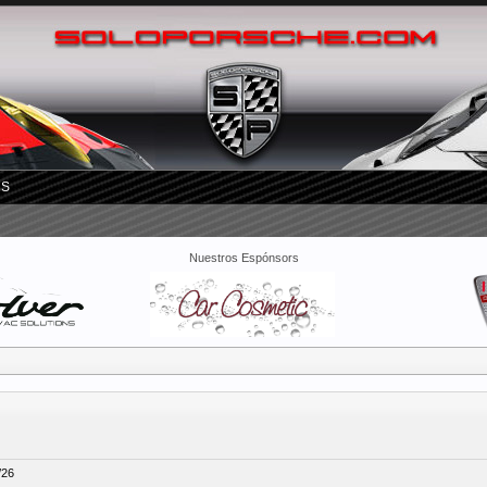
RS
Nuestros Espónsors
/26