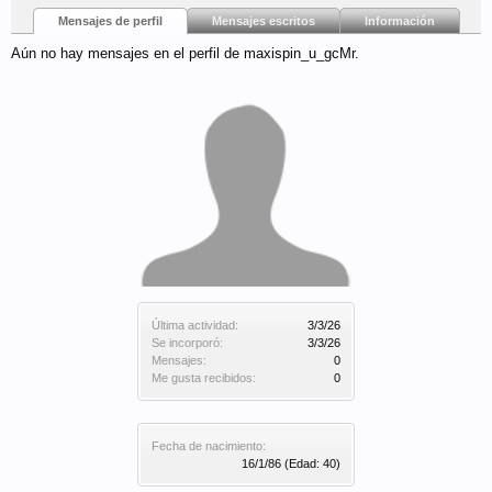
Mensajes de perfil
Mensajes escritos
Información
Aún no hay mensajes en el perfil de maxispin_u_gcMr.
Última actividad:
3/3/26
Se incorporó:
3/3/26
Mensajes:
0
Me gusta recibidos:
0
Fecha de nacimiento:
16/1/86
(Edad: 40)