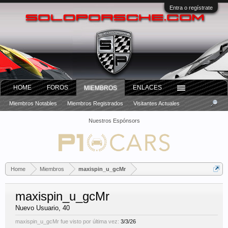
Entra o regístrate
HOME
FOROS
ENLACES
MIEMBROS
Miembros Notables
Miembros Registrados
Visitantes Actuales
Nuestros Espónsors
Home
Miembros
maxispin_u_gcMr
maxispin_u_gcMr
Nuevo Usuario
, 40
maxispin_u_gcMr fue visto por última vez:
3/3/26