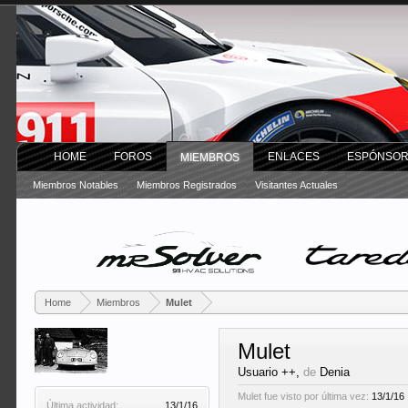
HOME
FOROS
ENLACES
ESPÓNSO
MIEMBROS
Miembros Notables
Miembros Registrados
Visitantes Actuales
Home
Miembros
Mulet
Mulet
Usuario ++
,
de
Denia
Mulet fue visto por última vez:
13/1/16
Última actividad:
13/1/16