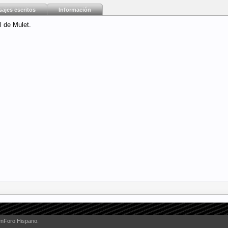
ajes escritos
Información
l de Mulet.
enForo Hispano.