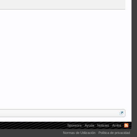
llampdasfalt
garypalmer
Albertor
Signor Lo
fardacho
jesustrucati
Sponsors
Ayuda
Noticias
Arriba
Normas de Utilización
Política de privacidad