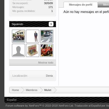
Se incorporó:
30/5/09
Mensajes de perfil
Mens
Mensajes:
171
Me gusta recibidos:
1
Aún no hay mensajes en el perfi
Siguiendo
9
Mostrar todo
Localización:
Denia
Home
Miembros
Mulet
Español
Forum software by XenForo™
© 2010-2018 XenForo Ltd.
Traducción al Español por X