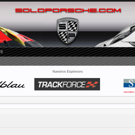
RS
Nuestros Espónsors