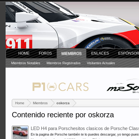
HOME
FOROS
ENLACES
ESPÓNSO
MIEMBROS
Miembros Notables
Miembros Registrados
Visitantes Actuales
Home
Miembros
oskorza
Contenido reciente por oskorza
LED H4 para Porschesitos clasicos de Porsche Clas
En la pagina de Porsche también te lo puedes descargar, yo tengo puestas