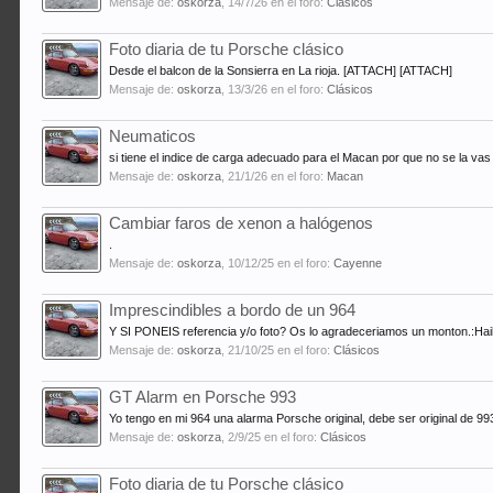
Mensaje de:
oskorza
,
14/7/26
en el foro:
Clásicos
Foto diaria de tu Porsche clásico
Desde el balcon de la Sonsierra en La rioja. [ATTACH] [ATTACH]
Mensaje de:
oskorza
,
13/3/26
en el foro:
Clásicos
Neumaticos
si tiene el indice de carga adecuado para el Macan por que no se la vas
Mensaje de:
oskorza
,
21/1/26
en el foro:
Macan
Cambiar faros de xenon a halógenos
.
Mensaje de:
oskorza
,
10/12/25
en el foro:
Cayenne
Imprescindibles a bordo de un 964
Y SI PONEIS referencia y/o foto? Os lo agradeceriamos un monton.:Hai
Mensaje de:
oskorza
,
21/10/25
en el foro:
Clásicos
GT Alarm en Porsche 993
Yo tengo en mi 964 una alarma Porsche original, debe ser original de 9
Mensaje de:
oskorza
,
2/9/25
en el foro:
Clásicos
Foto diaria de tu Porsche clásico