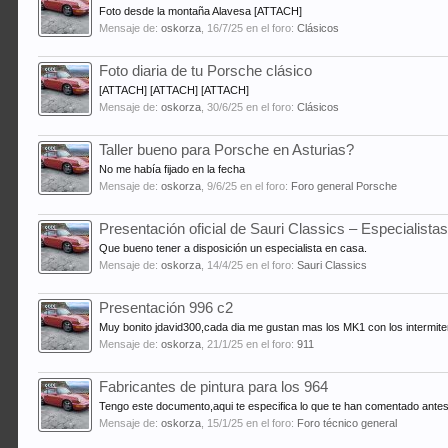
Foto desde la montaña Alavesa [ATTACH]
Mensaje de:
oskorza
,
16/7/25
en el foro:
Clásicos
Foto diaria de tu Porsche clásico
[ATTACH] [ATTACH] [ATTACH]
Mensaje de:
oskorza
,
30/6/25
en el foro:
Clásicos
Taller bueno para Porsche en Asturias?
No me había fijado en la fecha
Mensaje de:
oskorza
,
9/6/25
en el foro:
Foro general Porsche
Presentación oficial de Sauri Classics – Especialist
Que bueno tener a disposición un especialista en casa.
Mensaje de:
oskorza
,
14/4/25
en el foro:
Sauri Classics
Presentación 996 c2
Muy bonito jdavid300,cada dia me gustan mas los MK1 con los intermiten
Mensaje de:
oskorza
,
21/1/25
en el foro:
911
Fabricantes de pintura para los 964
Tengo este documento,aqui te especifica lo que te han comentado antes 
Mensaje de:
oskorza
,
15/1/25
en el foro:
Foro técnico general