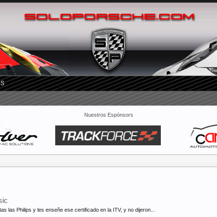
RS
Nuestros Espónsors
sic
 las Philips y les enseñe ese certificado en la ITV, y no dijeron...