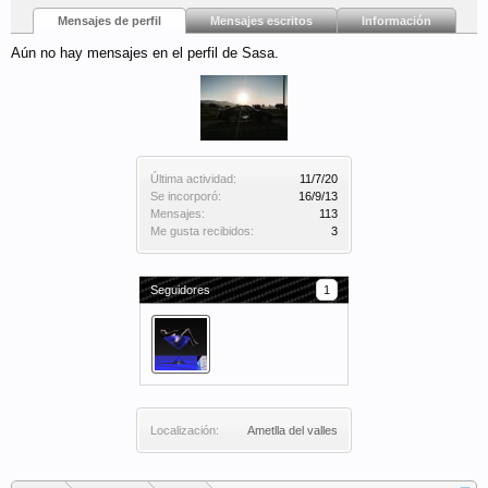
Mensajes de perfil
Mensajes escritos
Información
Aún no hay mensajes en el perfil de Sasa.
Última actividad:
11/7/20
Se incorporó:
16/9/13
Mensajes:
113
Me gusta recibidos:
3
Seguidores
1
Localización:
Ametlla del valles