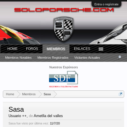
Entra o regístrate
HOME
FOROS
ENLACES
MIEMBROS
Miembros Notables
Miembros Registrados
Visitantes Actuales
Nuestros Espónsors
Home
Miembros
Sasa
Sasa
Usuario ++
,
de
Ametlla del valles
Sasa fue visto por última vez:
11/7/20