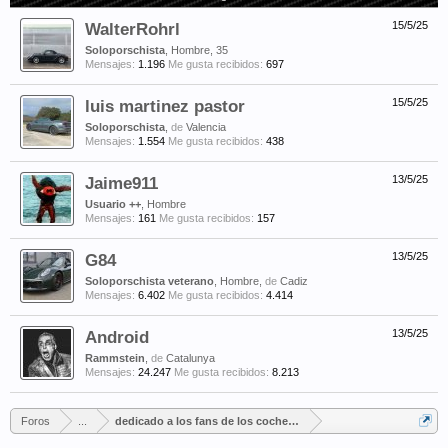
WalterRohrl
15/5/25
Soloporschista
, Hombre, 35
Mensajes:
1.196
Me gusta recibidos:
697
luis martinez pastor
15/5/25
Soloporschista
,
de
Valencia
Mensajes:
1.554
Me gusta recibidos:
438
Jaime911
13/5/25
Usuario ++
, Hombre
Mensajes:
161
Me gusta recibidos:
157
G84
13/5/25
Soloporschista veterano
, Hombre,
de
Cadiz
Mensajes:
6.402
Me gusta recibidos:
4.414
Android
13/5/25
Rammstein
,
de
Catalunya
Mensajes:
24.247
Me gusta recibidos:
8.213
Foros
...
dedicado a los fans de los coches grises