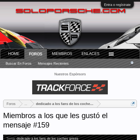
Entra o regístrate
HOME
MIEMBROS
ENLACES
FOROS
Buscar En Foros
Mensajes Recientes
Nuestros Espónsors
Foros
...
dedicado a los fans de los coches grises
Miembros a los que les gustó el
mensaje #159
Tema:
dedicado a los fans de los coches grises