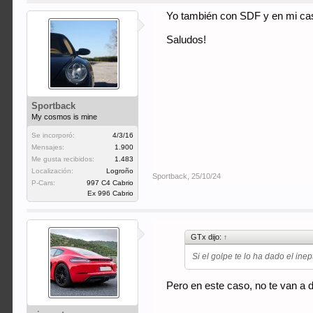
Yo también con SDF y en mi caso
Saludos!
Sportback
My cosmos is mine
Se incorporó:
4/3/16
Mensajes:
1.900
Me gusta recibidos:
1.483
Localización:
Logroño
Sportback
,
25/10/24
P-Cars:
997 C4 Cabrio
Ex 996 Cabrio
GTx dijo:
↑
Si el golpe te lo ha dado el ine
Pero en este caso, no te van a d