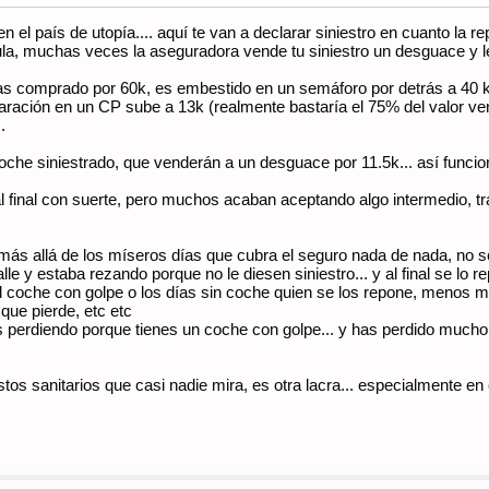
n el país de utopía.... aquí te van a declarar siniestro en cuanto la r
ula, muchas veces la aseguradora vende tu siniestro un desguace y le
s comprado por 60k, es embestido en un semáforo por detrás a 40 kmh
aración en un CP sube a 13k (realmente bastaría el 75% del valor venal,
.
coche siniestrado, que venderán a un desguace por 11.5k... así funci
al final con suerte, pero muchos acaban aceptando algo intermedio, tras
 más allá de los míseros días que cubra el seguro nada de nada, no s
le y estaba rezando porque no le diesen siniestro... y al final se lo 
del coche con golpe o los días sin coche quien se los repone, menos mal
que pierde, etc etc
s perdiendo porque tienes un coche con golpe... y has perdido mucho!
tos sanitarios que casi nadie mira, es otra lacra... especialmente en