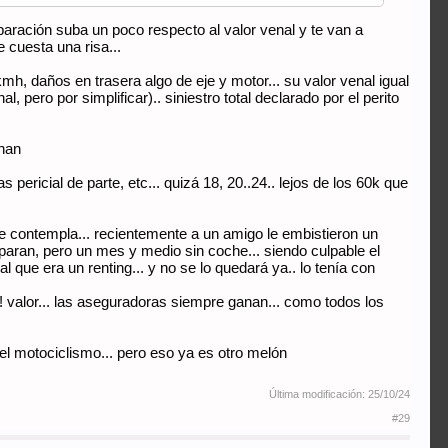
eparación suba un poco respecto al valor venal y te van a
 cuesta una risa...
, daños en trasera algo de eje y motor... su valor venal igual
 pero por simplificar).. siniestro total declarado por el perito
onan
 pericial de parte, etc... quizá 18, 20..24.. lejos de los 60k que
e contempla... recientemente a un amigo le embistieron un
reparan, pero un mes y medio sin coche... siendo culpable el
 que era un renting... y no se lo quedará ya.. lo tenía con
 valor... las aseguradoras siempre ganan... como todos los
 el motociclismo... pero eso ya es otro melón
Última modificación:
25/10/24
#29