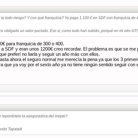
 tu todo riesgo? Y con qué franquícia? Yo pago 1.100 € en SDF con franquícia de 4
ce obligado un valor pactado. Eso si, como todo han subido, porqué en mi otro G
€ para franquicia de 300 o 400.
 a SDF y eran unos 1200€ creo recordar. El problema es que se me p
ue preferí no liarla y seguir un año más con ellos.
hasta ahora el seguro normal me merecía la pena ya que los 3 primer
ra que ya voy por el sexto año ya no tiene ningún sentido seguir con e
e reponértelo la aseguradora del inepto?
ando Tapatalk