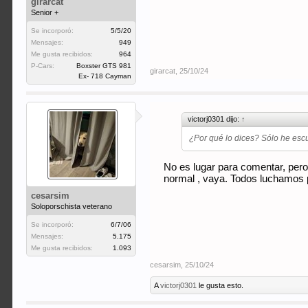
girarcat
Senior +
Se incorporó:
5/5/20
Mensajes:
949
Me gusta recibidos:
964
P-Cars:
Boxster GTS 981
girarcat
,
25/10/24
Ex- 718 Cayman
victorj0301 dijo:
↑
¿Por qué lo dices? Sólo he esc
No es lugar para comentar, pero 
normal , vaya. Todos luchamos p
cesarsim
Soloporschista veterano
Se incorporó:
6/7/06
Mensajes:
5.175
Me gusta recibidos:
1.093
cesarsim
,
25/10/24
A
victorj0301
le gusta esto.