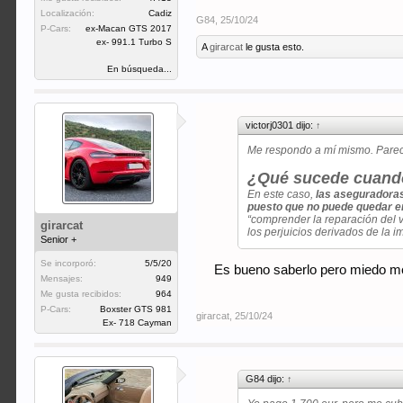
Localización:
Cadiz
G84
,
25/10/24
P-Cars:
ex-Macan GTS 2017
ex- 991.1 Turbo S
A
girarcat
le gusta esto.
En búsqueda...
victorj0301 dijo:
↑
Me respondo a mí mismo. Parec
¿Qué sucede cuando 
En este caso,
las aseguradoras
puesto que no puede quedar en 
“comprender la reparación del v
girarcat
los perjuicios derivados de la i
Senior +
Se incorporó:
5/5/20
Es bueno saberlo pero miedo me d
Mensajes:
949
Me gusta recibidos:
964
P-Cars:
Boxster GTS 981
girarcat
,
25/10/24
Ex- 718 Cayman
G84 dijo:
↑