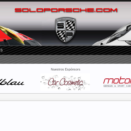
RS
Nuestros Espónsors