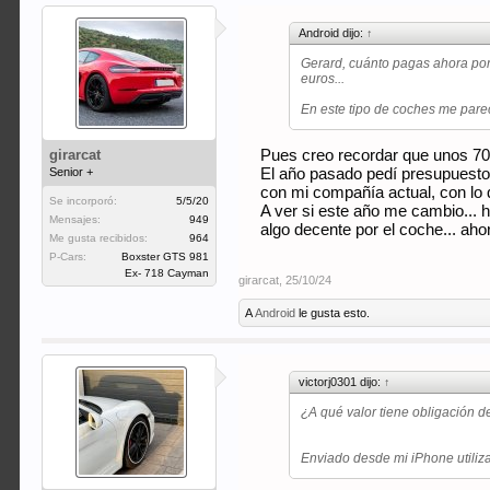
Android dijo:
↑
Gerard, cuánto pagas ahora por
euros...
En este tipo de coches me pare
girarcat
Pues creo recordar que unos 700
Senior +
El año pasado pedí presupuesto
con mi compañía actual, con lo q
Se incorporó:
5/5/20
A ver si este año me cambio... 
Mensajes:
949
algo decente por el coche... aho
Me gusta recibidos:
964
P-Cars:
Boxster GTS 981
Ex- 718 Cayman
girarcat
,
25/10/24
A
Android
le gusta esto.
victorj0301 dijo:
↑
¿A qué valor tiene obligación d
Enviado desde mi iPhone utiliz