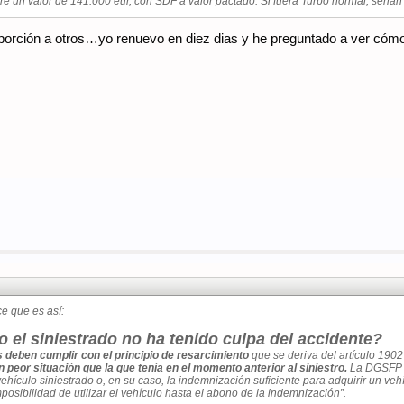
e un valor de 141.000 eur, con SDF a valor pactado. Si fuera Turbo normal, serian 
oporción a otros…yo renuevo en diez dias y he preguntado a ver cóm
e que es así:
el siniestrado no ha tenido culpa del accidente?
 deben cumplir con el principio de resarcimiento
que se deriva del artículo 1902
peor situación que la que tenía en el momento anterior al siniestro.
La DGSFP e
ehículo siniestrado o, en su caso, la indemnización suficiente para adquirir un ve
mposibilidad de utilizar el vehículo hasta el abono de la indemnización”.