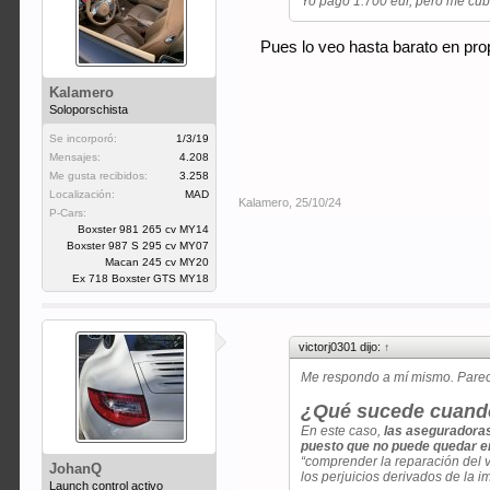
Yo pago 1.700 eur, pero me cubr
Pues lo veo hasta barato en pr
Kalamero
Soloporschista
Se incorporó:
1/3/19
Mensajes:
4.208
Me gusta recibidos:
3.258
Localización:
MAD
Kalamero
,
25/10/24
P-Cars:
Boxster 981 265 cv MY14
Boxster 987 S 295 cv MY07
Macan 245 cv MY20
Ex 718 Boxster GTS MY18
victorj0301 dijo:
↑
Me respondo a mí mismo. Parec
¿Qué sucede cuando 
En este caso,
las aseguradoras
puesto que no puede quedar en 
“comprender la reparación del v
JohanQ
los perjuicios derivados de la i
Launch control activo