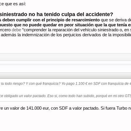
e que es así:
iniestrado no ha tenido culpa del accidente?
 deben cumplir con el principio de resarcimiento
que se deriva de
puesto que no puede quedar en peor situación que la que tenía en
tercero
debe
“comprender la reparación del vehículo siniestrado o, en 
además la indemnización de los perjuicios derivados de la imposibilid
 tu todo riesgo? Y con qué franquícia? Yo pago 1.100 € en SDF con franquícia de 4
ce obligado un valor pactado. Eso si, como todo han subido, porqué en mi otro G
 un valor de 141.000 eur, con SDF a valor pactado. Si fuera Turbo no