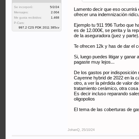
Se incorporó:
5/2/24
Lamento decir que eso ocurrirá e
Mensajes:
2.004
ofrecer una indemnización ridíc
Me gusta recibidos:
1.468
P-Cars:
Ejemplo tu 911 996 Turbo que ha
997.2 C2S PDK 2011 385cv
es de 12.000€, se perita y la rep
de la aseguradora (juez y parte).
Te ofrecen 12k y has de dar el 
Si, luego puedes litigar y ganar 
pagaste muy lejos...
De los gastos por indisposición
Cayenne hybrid de 2022 en la cal
otro, a ver la pérdida de valor 
tratamiento cerámico, otra cosa 
Es decir incluso reparando sale
oligopolios
El tema de las coberturas de gas
JohanQ
,
25/10/24