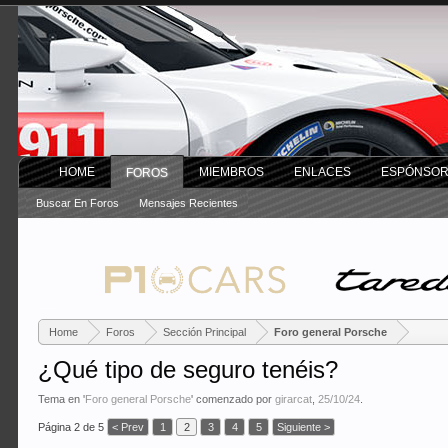
HOME
MIEMBROS
ENLACES
ESPÓNSO
FOROS
Buscar En Foros
Mensajes Recientes
Home
Foros
Sección Principal
Foro general Porsche
¿Qué tipo de seguro tenéis?
Tema en '
Foro general Porsche
' comenzado por
girarcat
,
25/10/24
.
Página 2 de 5
< Prev
1
2
3
4
5
Siguiente >