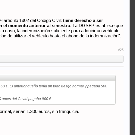
l artículo 1902 del Código Civil:
tiene derecho a ser
 el momento anterior al siniestro.
La DGSFP establece que
su caso, la indemnización suficiente para adquirir un vehículo
ad de utilizar el vehículo hasta el abono de la indemnización”.
#25
50 €. El anterior dueño tenía un todo riesgo normal y pagaba 500
TS antes del Covid pagaba 900 €
rmal, serian 1.300 euros, sin franquicia.