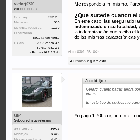
victorj0301
Me respondo a mí mismo. Parec
Soloporschista
¿Qué sucede cuando el s
Se incorporó:
29/1/19
En este caso,
las aseguradoras
Mensajes:
1.336
indemnizado en su totalidad, 
Me gusta recibidos:
1.159
la indemnización que reciba el 
Localización:
de las mismas características y 
Boadilla del Monte
P-Cars:
993 C2 cabrio 3.6
Boxster 981 2.7
victorj0301
,
25/10/24
ex-Boxster 987 2.7 tip
A
iurisman
le gusta esto.
Android dijo:
↑
Gerard, cuánto pagas ahora por
euros...
En este tipo de coches me pare
G84
Yo pago 1.700 eur, pero me cubre
Soloporschista veterano
Se incorporó:
3/9/17
Mensajes:
6.402
Me gusta recibidos:
4.413