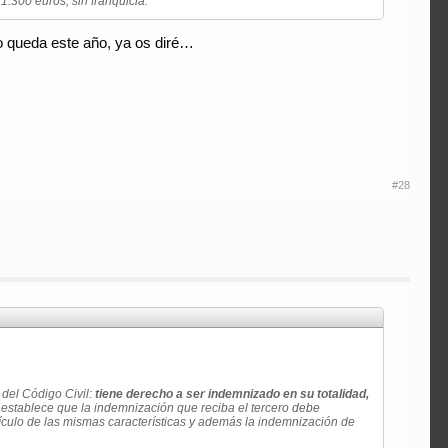
1.300 euros, sin franquicia.
o queda este año, ya os diré…
#28
 del Código Civil:
tiene derecho a ser indemnizado en su totalidad,
stablece que la indemnización que reciba el tercero
debe
hículo de las mismas características y además la indemnización de