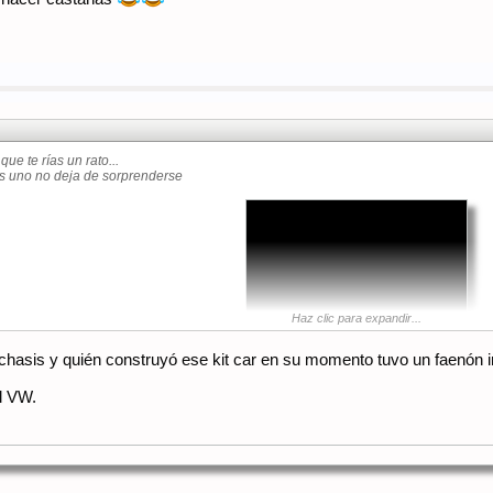
ue te rías un rato...
s uno no deja de sorprenderse
Haz clic para expandir...
 chasis y quién construyó ese kit car en su momento tuvo un faenón 
el VW.