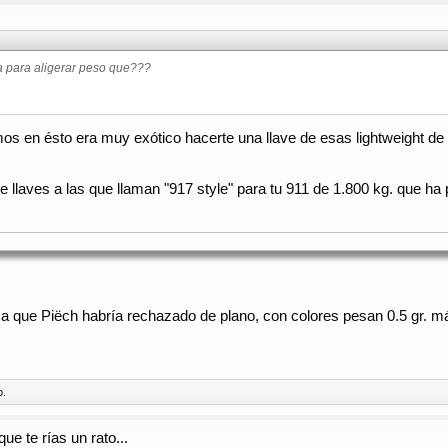
da para aligerar peso que???
n ésto era muy exótico hacerte una llave de esas lightweight de los 
 llaves a las que llaman "917 style" para tu 911 de 1.800 kg. que ha p
a que Piëch habría rechazado de plano, con colores pesan 0.5 gr. m
o.
ue te rías un rato...