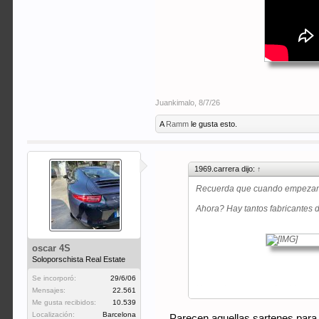
Juankimalo
,
8/7/26
A
Ramm
le gusta esto.
1969.carrera dijo:
↑
Recuerda que cuando empezamos e
Ahora? Hay tantos fabricantes de
oscar 4S
Soloporschista Real Estate
Se incorporó:
29/6/06
Hasta de colores, más chic, co
Mensajes:
22.561
Me gusta recibidos:
10.539
Localización:
Barcelona
Parecen aquellas sartenes par