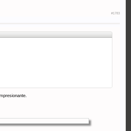
#1783
impresionante.