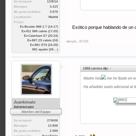
Se incorporó:
12/9/14
Hasta de colores, más chic, co
Mensajes:
3.415
Me gusta recibidos:
3.676
Localización:
Madrid
P-Cars:
Ex-Boxster 986 2.7 (14-17)
Exótico porque hablando de un 
Ex-911 996 cabrio (17-20)
Ex-Caterham S7 (20-24)
Ex-997.2S cabrio (24)
alexpin.
,
8/7/26
Ex-981 GT4 (24-26)
981 spyder (26-...)
1969.carrera dijo:
↑
Madre mia
me he fijado en e
Ha añadido suelo adicional al 
Juankimalo
Administrador
Miembro del Equipo
Pero no solo eso, ha puesto pla
Se incorporó:
27/6/06
Mensajes:
13.806
Le sobraba plancha y metal? C
Me gusta recibidos:
2.060
Localización:
Españistán