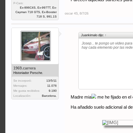
P-Cars:
Ex-996C4S, Ex-997TT, Ex-
Cayman 718 GTS, Ex-Boxster
oscar 4S
,
8/7/26
718 S, 991.1S
Juankimalo dijo:
↑
Josep... te pongo un video para q
hay cada elemento por las rede
1969.carrera
Historiador Porsche.
Se incorporó:
13/5/11
Mensajes:
11.076
Me gusta recibidos:
9.190
Localización:
Barcelona.
Madre mia
me he fijado en el
Ha añadido suelo adicional al d