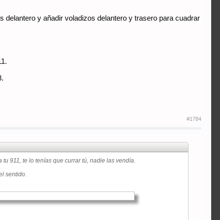
 delantero y añadir voladizos delantero y trasero para cuadrar
11.
8.
#1784
 911, te lo tenías que currar tú, nadie las vendía.
el sentido.