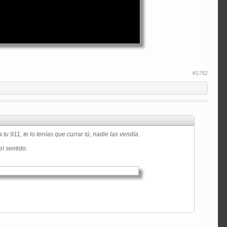
#1782
 911, te lo tenías que currar tú, nadie las vendía.
el sentido.