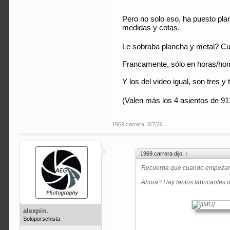
Pero no solo eso, ha puesto pla
medidas y cotas.
Le sobraba plancha y metal? C
Francamente, sólo en horas/hom
Y los del video igual, son tres 
(Valen más los 4 asientos de 91
1969.carrera
,
8/7/26
1969.carrera dijo:
↑
Recuerda que cuando empezamos e
Ahora? Hay tantos fabricantes de
alexpin.
Soloporschista