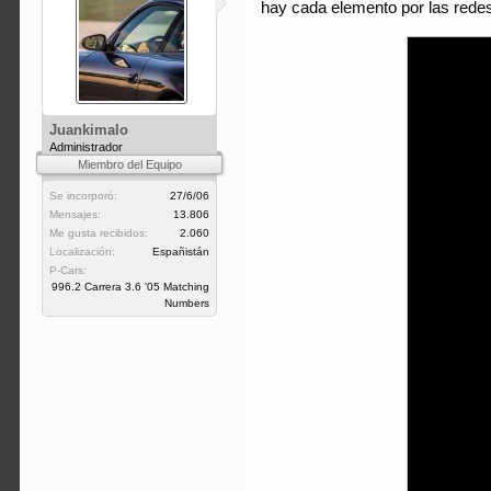
hay cada elemento por las rede
Juankimalo
Administrador
Miembro del Equipo
Se incorporó:
27/6/06
Mensajes:
13.806
Me gusta recibidos:
2.060
Localización:
Españistán
P-Cars:
996.2 Carrera 3.6 '05 Matching
Numbers