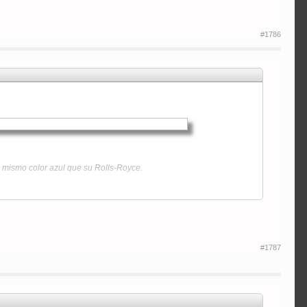
#1786
l mismo color azul que su Rolls-Royce.
#1787