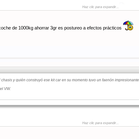
sa que Piëch habría rechazado de plano, con colores pesan 0.5 gr. más!
Haz clic para expandir...
coche de 1000kg ahorrar 3gr es postureo a efectos prácticos
l chasis y quién construyó ese kit car en su momento tuvo un faenón impresionante
del VW.
nchas y paneles para ensancharlo, ha tenido que hacer un cortafuegos delantero y
Haz clic para expandir...
uanto pesa el VW ahora?