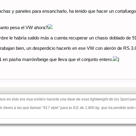
nchas y paneles para ensancharlo, ha tenido que hacer un cortafuegos
uanto pesa el VW ahora?
bre le habría salido más a cuenta recuperar un chasis doblado de 9
y trabajan bien, un desperdicio hacerlo en ese VW con alerón de RS 3.
1 en pasha marrón/beige que lleva que el conjunto entero.
)
n ésto era muy exótico hacerte una llave de esas lightweight de los Sport para tu
 llaves a las que llaman "917 style" para tu 911 de 1.800 kg. que ha perdido todo 