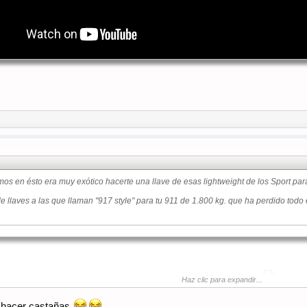
n ésto era muy exótico hacerte una llave de esas lightweight de los Sport para tu
 llaves a las que llaman "917 style" para tu 911 de 1.800 kg. que ha perdido todo 
sa que Piëch habría rechazado de plano, con colores pesan 0.5 gr. más!
Haz clic para expandir...
a hacer castañas