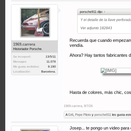
porsche911 dijo:
↑
Y el detalle de la llave perfora
Ver adjunto 182843
Recuerda que cuando empezamos e
1969.carrera
vendía.
Historiador Porsche.
Ahora? Hay tantos fabricantes de
Se incorporó:
13/5/11
Mensajes:
11.076
Me gusta recibidos:
9.190
Localización:
Barcelona.
Hasta de colores, más chic, cos
1969.carrera
,
8/7/26
A
Gt6
,
Pepe Piloto
y
porsche911
les gusta est
Josep... te pongo un video para q