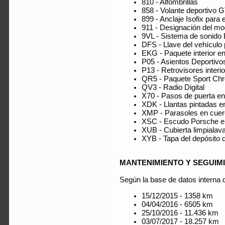
810 - Alfombrillas
858 - Volante deportivo 
899 - Anclaje Isofix para 
911 - Designación del mo
9VL - Sistema de sonido
DFS - Llave del vehículo 
EKG - Paquete interior en
P05 - Asientos Deportivos
P13 - Retrovisores interi
QR5 - Paquete Sport Ch
QV3 - Radio Digital
X70 - Pasos de puerta e
XDK - Llantas pintadas en
XMP - Parasoles en cue
XSC - Escudo Porsche en
XUB - Cubierta limpialava
XYB - Tapa del depósito 
MANTENIMIENTO Y SEGUIM
Según la base de datos interna d
15/12/2015 - 1358 km
04/04/2016 - 6505 km
25/10/2016 - 11.436 km
03/07/2017 - 18.257 km