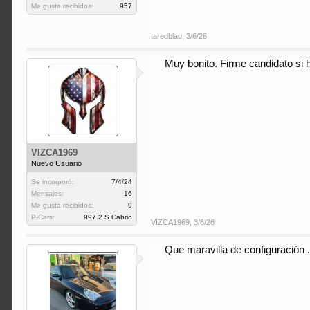
Me gusta recibidos:
957
taredblau
,
3/6/26
Muy bonito. Firme candidato si 
VIZCA1969
Nuevo Usuario
Se incorporó:
7/4/24
Mensajes:
16
Me gusta recibidos:
9
P-Cars:
997.2 S Cabrio
VIZCA1969
,
3/6/26
Que maravilla de configuración ..