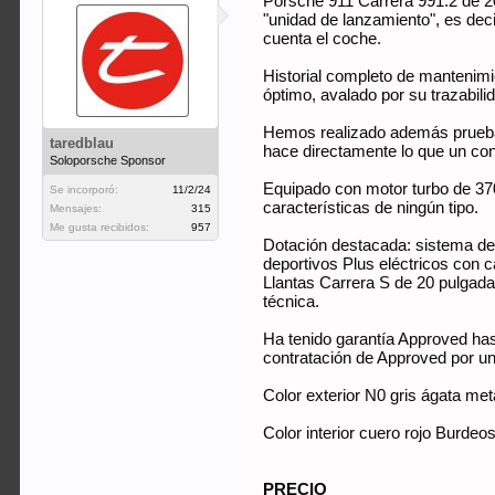
Porsche 911 Carrera 991.2 de 2
"unidad de lanzamiento", es dec
cuenta el coche.
Historial completo de mantenimi
óptimo, avalado por su trazabil
Hemos realizado además prueba 
taredblau
hace directamente lo que un con
Soloporsche Sponsor
Equipado con motor turbo de 370
Se incorporó:
11/2/24
características de ningún tipo.
Mensajes:
315
Me gusta recibidos:
957
Dotación destacada: sistema de
deportivos Plus eléctricos con c
Llantas Carrera S de 20 pulgadas
técnica.
Ha tenido garantía Approved ha
contratación de Approved por un
Color exterior N0 gris ágata met
Color interior cuero rojo Burdeo
PRECIO