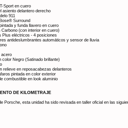
GT-Sport en cuero
el asiento delantero derecho
delo 911
 Bose® Surround
pintada y funda llavero en cuero
 Carbono (con interior en cuero)
 Plus eléctricos - 4 posiciones
ores antideslumbrantes automáticos y sensor de lluvia
rono
n acero
 color Negro (Satinado brillante)
ro
 relieve en reposacabezas delanteros
faros pintada en color exterior
de combustible en look aluminio
IENTO DE KILOMETRAJE
e Porsche, esta unidad ha sido revisada en taller oficial en las sigui