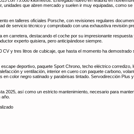
015 con 79.000 kilómetros. Entregado nuevo en Madrid en noviembr
ir, unidades que abren mercado y suelen ir muy equipadas, como se 
ento en talleres oficiales Porsche, con revisiones regulares docum
idad de servicio técnico y comprobado con una exhaustiva revisión pre
en carretera, destacando el coche por su impresionante respuesta y
ductor experto quisiera, pero anticipándose siempre.
 CV y tres litros de cubicaje, que hasta el momento ha demostrado s
 escape deportivo, paquete Sport Chrono, techo eléctrico corredizo
alefacción y ventilación, interior en cuero con paquete carbono, vol
 en color negro satinado y parabrisas tintado. Servodirección Plus y
sta 2025, así como un estricto mantenimiento, necesario para mante
 año.
alizado
s