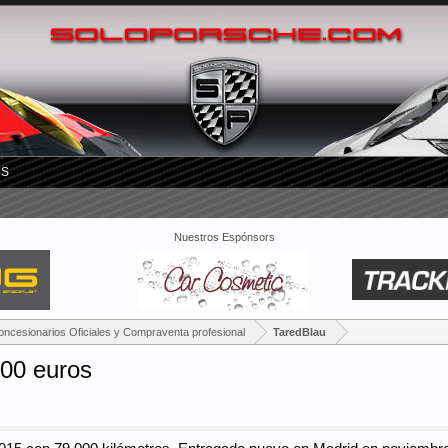
RS
Nuestros Espónsors
oncesionarios Oficiales y Compraventa profesional
TaredBlau
000 euros