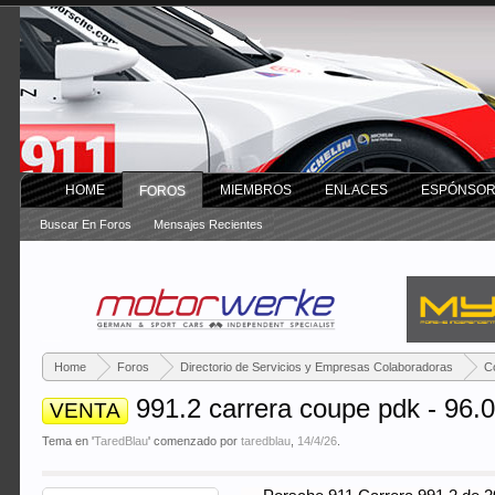
HOME
MIEMBROS
ENLACES
ESPÓNSO
FOROS
Buscar En Foros
Mensajes Recientes
Home
Foros
Directorio de Servicios y Empresas Colaboradoras
C
991.2 carrera coupe pdk - 96.
VENTA
Tema en '
TaredBlau
' comenzado por
taredblau
,
14/4/26
.