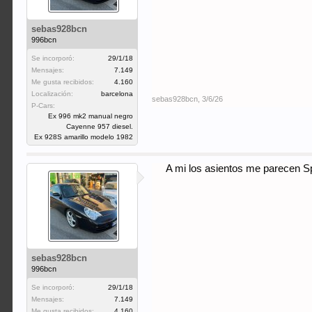
sebas928bcn
996bcn
Se incorporó:
29/1/18
Mensajes:
7.149
Me gusta recibidos:
4.160
Localización:
barcelona
sebas928bcn
,
3/6/26
P-Cars:
Ex 996 mk2 manual negro
Cayenne 957 diesel.
Ex 928S amarillo modelo 1982
A mi los asientos me parecen S
sebas928bcn
996bcn
Se incorporó:
29/1/18
Mensajes:
7.149
Me gusta recibidos:
4.160