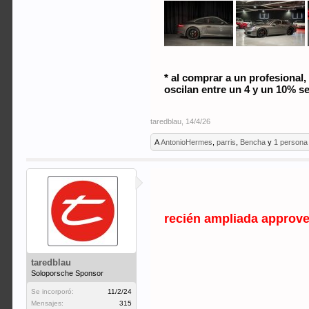
* al comprar a un profesional,
oscilan entre un 4 y un 10%
taredblau
,
14/4/26
A
AntonioHermes
,
parris
,
Bencha
y
1 persona
recién ampliada approve
taredblau
Soloporsche Sponsor
Se incorporó:
11/2/24
Mensajes:
315