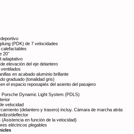
deportivo
plung (PDK) de 7 velocidades
 calefactables
e 20''
d adaptativo
de elevación del eje delantero
 ventilados
nillas en acabado aluminio brillante
ado graduado (tonalidad gris)
en el espacio reposapiés del asiento del pasajero
cl. Porsche Dynamic Light System (PDLS)
terior
 de velocidad
camiento (delantero y trasero) incluy. Cámara de marcha atrás
edizo/deflector
 (Asistencia en función de la velocidad)
ores eléctricos plegables
hicles