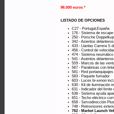
96.000 euros *
LISTADO DE OPCIONES
C27 - Portugal,España
176 - Sistema de escape 
250 - Porsche Doppelkup
342 - Asientos delanteros
433 - Llantas Carrera S d
456 - Control de velocida
474 - Sistema neumático 
541 - Asientos delanteros
559 - Marcos de las venta
567 - Parabrisas con tint
581 - Red portaequipajes 
583 - Paquete fumador
603 - Luces bi-xenon in
630 - Kit de iluminación in
631 - Indicador del límite
638 - Sistema ayuda apar
651 - Techo eléctrico corr
658 - Servodirección Plus
748 - Retrovisores exteri
762 - Market Launch Ve