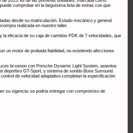
e de 2015, es de las primeras unidades, marcada como
puede comprobar en la larguísima lista de extras con que
entadas desde su matriculación. Estado mecánico y general
compra realizada en nuestro taller.
 la eficacia de su caja de cambios PDK de 7 velocidades, que
er un motor de probada fiabilidad, no existiendo afecciones
, luces bi-xenon con Porsche Dynamic Light System, asientos
ante deportivo GT-Sport, y sistema de sonido Bose Surround.
 control de velocidad adaptativo completan la especificación
ner su vigencia; se podría entregar con compromiso de