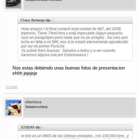
Chany Berlanga dijo:
↑
Hola amigos ! Al final compré esta unidad de 987, del 2008
triptronic. Tiene 74mil kms y está impecable (algun pequeńo
roce en paragolpes pero nada que no se arregle) . No creo que
eche en falta a mi 986, eso si,le estaré eternamente agradecido
por ser mi primer Porsche .
Ya subiré fotos buenas . Saludos a todos y a ver cuando
hacemos alguna ruta por Extremadura !
Nos estas debiendo unas buenas fotos de presentacion
ehhh jejejeje
21/2/20
okertxus
Soloporschista
JOSEMX dijo:
↑
el mío es un 986S de las últimas unidades , con 100.000 kms , y