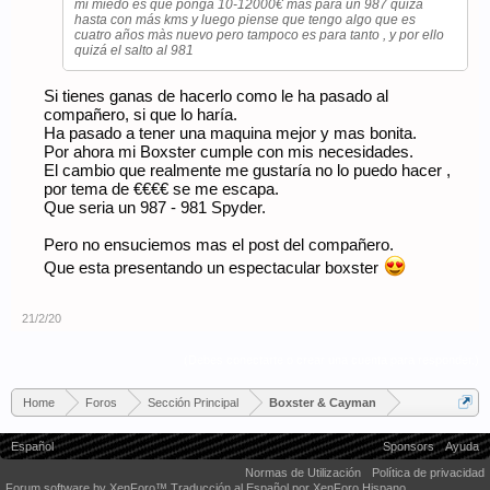
mi miedo es que ponga 10-12000€ más para un 987 quizá
hasta con más kms y luego piense que tengo algo que es
cuatro años màs nuevo pero tampoco es para tanto , y por ello
quizá el salto al 981
Si tienes ganas de hacerlo como le ha pasado al
compañero, si que lo haría.
Ha pasado a tener una maquina mejor y mas bonita.
Por ahora mi Boxster cumple con mis necesidades.
El cambio que realmente me gustaría no lo puedo hacer ,
por tema de €€€€ se me escapa.
Que seria un 987 - 981 Spyder.
Pero no ensuciemos mas el post del compañero.
Que esta presentando un espectacular boxster
21/2/20
(Debes conectarte o crear una cuenta para responder.)
Home
Foros
Sección Principal
Boxster & Cayman
Español
Sponsors
Ayuda
Normas de Utilización
Política de privacidad
Forum software by XenForo™
Traducción al Español por XenForo Hispano.