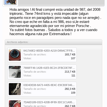
Hola amigos ! Al final compré esta unidad de 987, del 2008
triptronic. Tiene 74mil kms y está impecable (algun
pequeńo roce en paragolpes pero nada que no se arregle) .
No creo que eche en falta a mi 986, eso si,le estaré
eternamente agradecido por ser mi primer Porsche .
Ya subiré fotos buenas . Saludos a todos y a ver cuando
hacemos alguna ruta por Extremadura !
Archivos adjuntos:
8417A9E2-8EEB-42E0-A218-D89AC7FFB3E3.jpeg
Tamaño de archivo:
183,7 KB
Visitas:
107
7906FF46-142B-41E5-BC24-2FBCDE78F00E.jpeg
Tamaño de archivo:
213,7 KB
Visitas:
111
03D4DE08-8A73-4405-8E4C-E9CB3F346EA1.jpeg
Tamaño de archivo:
282,3 KB
Visitas:
109
7DA6D189-0323-420B-8F89-3DC1C1A95F7C.jpeg
Tamaño de archivo:
262,7 KB