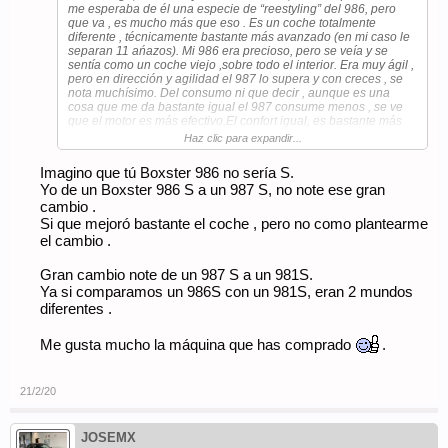
me esperaba de él una especie de “reestyling” del 986, pero
que va , es mucho más que eso . Es un coche totalmente
diferente , técnicamente bastante más avanzado (en mi caso le
separan 11 ańazos). Mi 986 era precioso, pero se veía y se
sentía como un coche viejo ,sobre todo el interior. Era muy ágil ,
pero en dirección y agilidad el 987 lo supera y con creces , se
nota muchísimo. Del consumo ni que decir , aunque es una
cosa que me da bastante igual el 987 consume menos , se ve
que el motor es más efectivo.El confort igual, es bastante más
cómodo y menos ruidoso en habitáculo,la capota es totalmente
Haz clic para expandir...
diferente,de mejor calidad y más estanca. Y en cuanto a bonito
te puedo decir que el interior del 987 me parece increíble ( el
Imagino que tú Boxster 986 no sería S.
mío es burdeos entero con cuero y volante redondo,el triangular
Yo de un Boxster 986 S a un 987 S, no note ese gran
me resulta un poco feo), y parece un coche bastante más actual
para ser del 2008. Yo que tú no me lo pensaba, no te
cambio .
arrepentirás con un 987.
Si que mejoró bastante el coche , pero no como plantearme
el cambio .
Gran cambio note de un 987 S a un 981S.
Ya si comparamos un 986S con un 981S, eran 2 mundos
diferentes .
Me gusta mucho la máquina que has comprado
.
21/2/20
JOSEMX