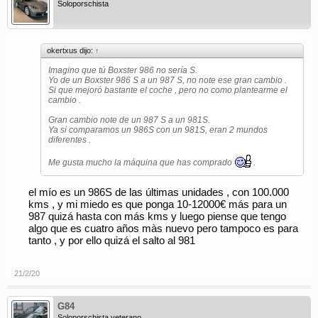
Soloporschista
okertxus dijo:
↑
Imagino que tú Boxster 986 no sería S.
Yo de un Boxster 986 S a un 987 S, no note ese gran cambio .
Si que mejoró bastante el coche , pero no como plantearme el
cambio .
Gran cambio note de un 987 S a un 981S.
Ya si comparamos un 986S con un 981S, eran 2 mundos
diferentes .
Me gusta mucho la máquina que has comprado
.
el mío es un 986S de las últimas unidades , con 100.000
kms , y mi miedo es que ponga 10-12000€ más para un
987 quizá hasta con más kms y luego piense que tengo
algo que es cuatro años màs nuevo pero tampoco es para
tanto , y por ello quizá el salto al 981
21/2/20
G84
Soloporschista veterano