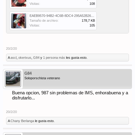
Visitas:
108
EAEB9570-94B2-4C6B-8DC4-295A52B2669D.jpeg
Tamaño de archivo:
178,7 KB
Visitas:
105
20/2/20
A
ascl
,
okertxus
,
G84
y
1 persona más
les gusta esto.
G84
Soloporschista veterano
Buena opcion, 987 sin problemas de IMS, enhorabuena y a
disfrutarlo...
20/2/20
A
Chany Berlanga
le gusta esto.