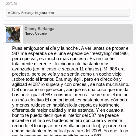
20/2/20
A
Chany Berlanga
le gusta esto.
Chany Berlanga
Nuevo Usuario
Pues amigo,son el día y la noche . A ver ,antes de probar el
987 me esperaba de él una especie de “reestyling” del 986,
pero que va , es mucho más que eso . Es un coche
totalmente diferente , técnicamente bastante más
avanzado (en mi caso le separan 11 ańazos). Mi 986 era
precioso, pero se veía y se sentía como un coche viejo
,sobre todo el interior. Era muy ágil , pero en dirección y
agilidad el 987 lo supera y con creces , se nota muchísimo.
Del consumo ni que decir , aunque es una cosa que me da
bastante igual el 987 consume menos , se ve que el motor
es más efectivo.El confort igual, es bastante más cómodo
y menos ruidoso en habitáculo,la capota es totalmente
diferente,de mejor calidad y más estanca. Y en cuanto a
bonito te puedo decir que el interior del 987 me parece
increíble ( el mío es burdeos entero con cuero y volante
redondo,el triangular me resulta un poco feo), y parece un
coche bastante más actual para ser del 2008. Yo que tú no