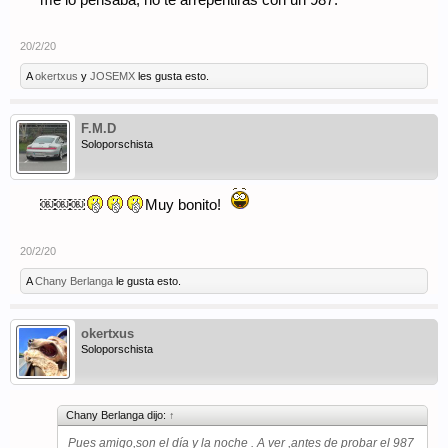
me lo pensaba, no te arrepentirás con un 987.
20/2/20
A
okertxus
y
JOSEMX
les gusta esto.
F.M.D
Soloporschista
￼￼￼
Muy bonito!
20/2/20
A
Chany Berlanga
le gusta esto.
okertxus
Soloporschista
Chany Berlanga dijo:
↑
Pues amigo,son el día y la noche . A ver ,antes de probar el 987