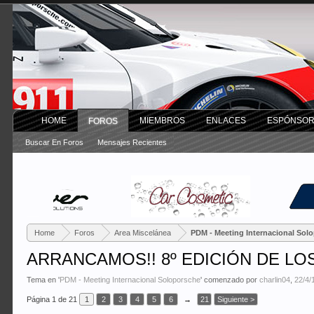
HOME
MIEMBROS
ENLACES
ESPÓNSO
FOROS
Buscar En Foros
Mensajes Recientes
Home
Foros
Area Miscelánea
PDM - Meeting Internacional Sol
ARRANCAMOS!! 8º EDICIÓN DE LOS
Tema en '
PDM - Meeting Internacional Soloporsche
' comenzado por
charlin04
,
22/4/
Página 1 de 21
1
2
3
4
5
6
→
21
Siguiente >