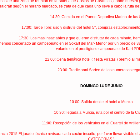
os de una zona de reunión en la Batería de Costas de Castillitos, donde nuestro gu
aldrán según el horario marcado, se trata de que cada uno lleve a cabo la ruta desc
14:30: Comida en el Puerto Deportivo Marina de las 
17:00: Tarde libre: uso y disfrute del hotel 5*, compras establecimient
17:30: Los mas insaciables y que quieran disfrutar de cada minuto, hemo
tenemos concertado un campeonato en el Gokart del Mar- Menor por un precio de 38€
volante en el prestigioso campeonato de Kart PDM 
22:00: Cena temática hotel ( fiesta Piratas ) premio al me
23:00: Tradicional Sorteo de los numerosos rega
DOMINGO 14 DE JUNIO
10:00: Salida desde el hotel a Murcia
10:30: llegada a Murcia, ruta por el centro de la C
11:00: Recepción de los vehículos en el Cuartel de Artille
ncia 2015.El jurado técnico revisara cada coche inscrito, por favor llevar visibl
CATEGORIAS )