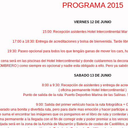
PROGRAMA 2015
VIERNES 12 DE JUNIO
15:00: Recepción asistentes Hotel Intercontinental Ma
17:00 a 18:30: Entrega de acreditaciones y bolsa de bienvenida. Tarde libre
19:30: Paseo opcional para todos los que tengáis ganas de mover los cars, ha
a cena será en las piscinas del Hotel Intercontinental y donde cuidaremos la deco
ERO ) como siempre es opcional y nadie esta obligado a ello. Pero ya sabéis que
SABADO 13 DE JUNIO
8:00 a 9:30: Recepción de asistentes y entrega de acre
( oficina permanente Hotel Intercontinental )
Punto de salida de la ruta: Puerto Deportivo Marina de las Salinas.
9:00: Salida del primer vehículo hacia la ruta fotográfica
arado una bonita y divertida ruta, pero para darle mas emoción y hacer particip
le suma el encontrar las imágenes que os pongamos en el libro de ruta y contestar a
ina permanente a la llegada con el fin de corregir este y poder premiar a los vencedo
fijada será en la zona de la Azohía de Mazarrón y Batería de costas de Castillitos, p