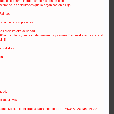
ía os contaran la interesante historia de estos.
ifrando las dificultades que la organización os fijo.
Salinas.
os concertados, playa etc
s previsto otra actividad.
 todo incluido, tandas calentamientos y carrera. Demuestra tu destreza al
!!!!
jor disfraz
los
iudad.
ría de Murcia
e el adhesivo que identifique a cada modelo. ( PREMIOS A LAS DISTINTAS