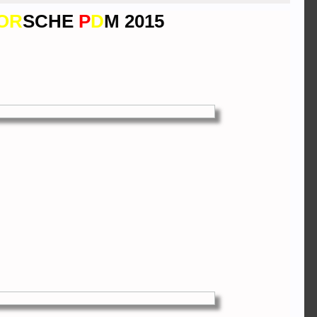
OR
SCHE
P
D
M 2015