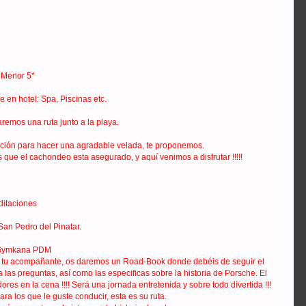
r Menor 5*
 en hotel: Spa, Piscinas etc.
remos una ruta junto a la playa.
ración para hacer una agradable velada, te proponemos.
 el cachondeo esta asegurado, y aquí venimos a disfrutar !!!!!
ditaciones
 San Pedro del Pinatar.
 + Gymkana PDM
e a tu acompañante, os daremos un Road-Book donde debéis de seguir el
 las preguntas, así como las especificas sobre la historia de Porsche. El
res en la cena !!!! Será una jornada entretenida y sobre todo divertida !!!
ara los que le guste conducir, esta es su ruta.