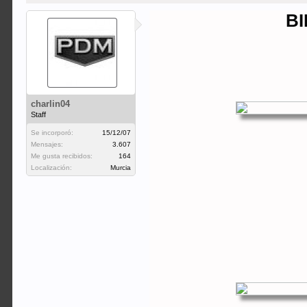
BI
charlin04
Staff
Se incorporó:
15/12/07
Mensajes:
3.607
Me gusta recibidos:
164
Localización:
Murcia