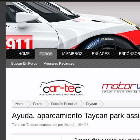
HOME
MIEMBROS
ENLACES
ESPÓNSO
FOROS
Buscar En Foros
Mensajes Recientes
Home
Foros
Sección Principal
Taycan
Ayuda, aparcamiento Taycan park assi
Tema en '
Taycan
' comenzado por
Juan J.
,
16/4/26
.