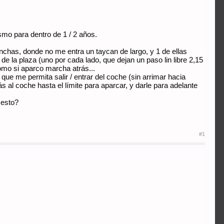
smo para dentro de 1 / 2 años.
nchas, donde no me entra un taycan de largo, y 1 de ellas
e la plaza (uno por cada lado, que dejan un paso lin libre 2,15
como si aparco marcha atrás...
ue me permita salir / entrar del coche (sin arrimar hacia
s al coche hasta el límite para aparcar, y darle para adelante
 esto?
#1