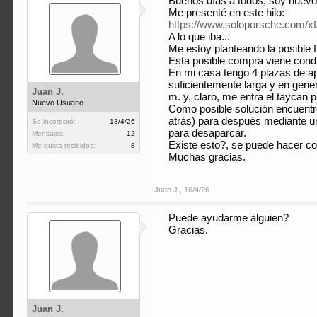
Buenos días a todos, soy nuevo 
Me presenté en este hilo:
https://www.soloporsche.com/xf
A lo que iba...
Me estoy planteando la posible 
Esta posible compra viene condi
En mi casa tengo 4 plazas de ap
suficientemente larga y en gener
Juan J.
m. y, claro, me entra el taycan 
Nuevo Usuario
Como posible solución encuentro
atrás) para después mediante una
Se incorporó:
13/4/26
para desaparcar.
Mensajes:
12
Existe esto?, se puede hacer co
Me gusta recibidos:
8
Muchas gracias.
Juan J.
,
16/4/26
Puede ayudarme álguien?
Gracias.
Juan J.