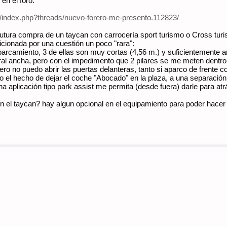
en el foro.
/index.php?threads/nuevo-forero-me-presento.112823/
futura compra de un taycan con carrocería sport turismo o Cross turi
cionada por una cuestión un poco "rara":
arcamiento, 3 de ellas son muy cortas (4,56 m.) y suficientemente a
al ancha, pero con el impedimento que 2 pilares se me meten dentro d
pero no puedo abrir las puertas delanteras, tanto si aparco de frente 
 el hecho de dejar el coche "Abocado" en la plaza, a una separación q
 aplicación tipo park assist me permita (desde fuera) darle para atrá
n el taycan? hay algun opcional en el equipamiento para poder hacer