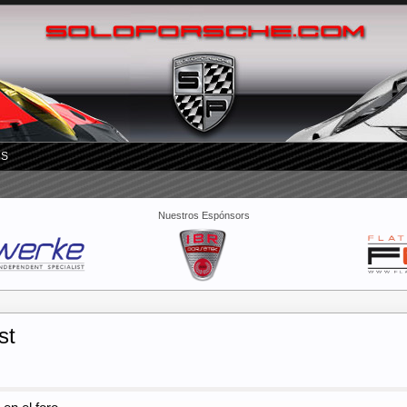
RS
Nuestros Espónsors
st