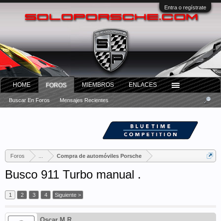
Entra o regístrate
HOME
MIEMBROS
ENLACES
FOROS
Buscar En Foros
Mensajes Recientes
Foros
...
Compra de automóviles Porsche
Busco 911 Turbo manual .
1
2
3
4
Siguiente >
Oscar M.R