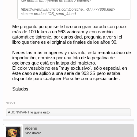
Me podéis dar opinión de estos 2 coches?
https://www.milanuncios.com/porsche...-377777800.htm?
stc=em-product-iOS_send_friend
Me pregunto porqué se le hizo una gran parada con poco
más de 100 k km a un 993 varioram y con cambio
automático tiptronic, por curiosidad, pregunta a ver si el
libro que tiene es el original de finales de los años 90.
Necesitas más imágenes y más info, está rematriculado de
importación, empieza por una foto de la pegatina de
opciones que está en la tapa del maletero.
El color vesubio no era "muy exclusivo", sólo especial, en
éste caso se aplicó a una serie de 993 2S pero estaba
disponible para cualquier Porsche como special order.
Saludos.
9/3/21
A
BONVIVANT
le gusta esto.
vicens
Sine dolore