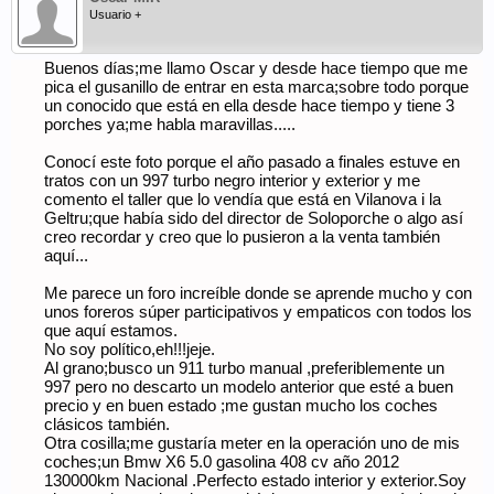
Usuario +
Buenos días;me llamo Oscar y desde hace tiempo que me
pica el gusanillo de entrar en esta marca;sobre todo porque
un conocido que está en ella desde hace tiempo y tiene 3
porches ya;me habla maravillas.....
Conocí este foto porque el año pasado a finales estuve en
tratos con un 997 turbo negro interior y exterior y me
comento el taller que lo vendía que está en Vilanova i la
Geltru;que había sido del director de Soloporche o algo así
creo recordar y creo que lo pusieron a la venta también
aquí...
Me parece un foro increíble donde se aprende mucho y con
unos foreros súper participativos y empaticos con todos los
que aquí estamos.
No soy político,eh!!!jeje.
Al grano;busco un 911 turbo manual ,preferiblemente un
997 pero no descarto un modelo anterior que esté a buen
precio y en buen estado ;me gustan mucho los coches
clásicos también.
Otra cosilla;me gustaría meter en la operación uno de mis
coches;un Bmw X6 5.0 gasolina 408 cv año 2012
130000km Nacional .Perfecto estado interior y exterior.Soy