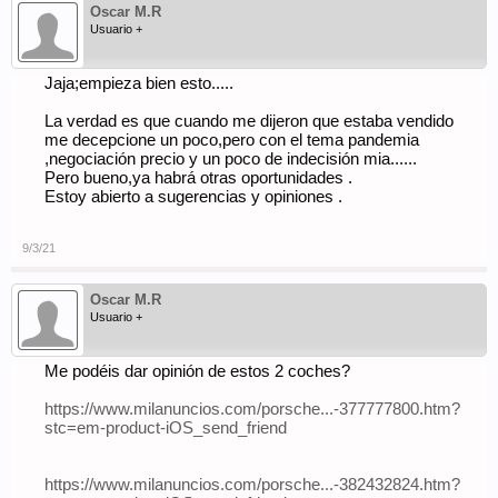
Oscar M.R
Usuario +
Jaja;empieza bien esto.....
La verdad es que cuando me dijeron que estaba vendido
me decepcione un poco,pero con el tema pandemia
,negociación precio y un poco de indecisión mia......
Pero bueno,ya habrá otras oportunidades .
Estoy abierto a sugerencias y opiniones .
9/3/21
Oscar M.R
Usuario +
Me podéis dar opinión de estos 2 coches?
https://www.milanuncios.com/porsche...-377777800.htm?
stc=em-product-iOS_send_friend
https://www.milanuncios.com/porsche...-382432824.htm?