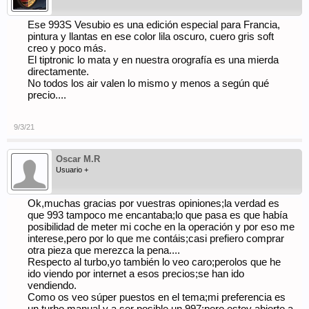
Ese 993S Vesubio es una edición especial para Francia,
pintura y llantas en ese color lila oscuro, cuero gris soft
creo y poco más.
El tiptronic lo mata y en nuestra orografía es una mierda
directamente.
No todos los air valen lo mismo y menos a según qué
precio....
9/3/21
Oscar M.R
Usuario +
Ok,muchas gracias por vuestras opiniones;la verdad es
que 993 tampoco me encantaba;lo que pasa es que había
posibilidad de meter mi coche en la operación y por eso me
interese,pero por lo que me contáis;casi prefiero comprar
otra pieza que merezca la pena....
Respecto al turbo,yo también lo veo caro;perolos que he
ido viendo por internet a esos precios;se han ido
vendiendo.
Como os veo súper puestos en el tema;mi preferencia es