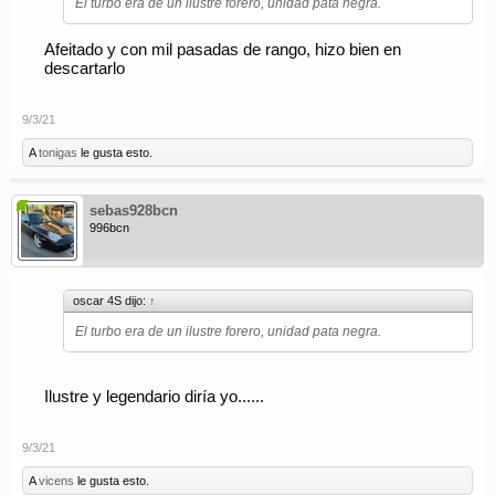
El turbo era de un ilustre forero, unidad pata negra.
Afeitado y con mil pasadas de rango, hizo bien en
descartarlo
9/3/21
A
tonigas
le gusta esto.
sebas928bcn
996bcn
oscar 4S dijo:
↑
El turbo era de un ilustre forero, unidad pata negra.
Ilustre y legendario diría yo......
9/3/21
A
vicens
le gusta esto.