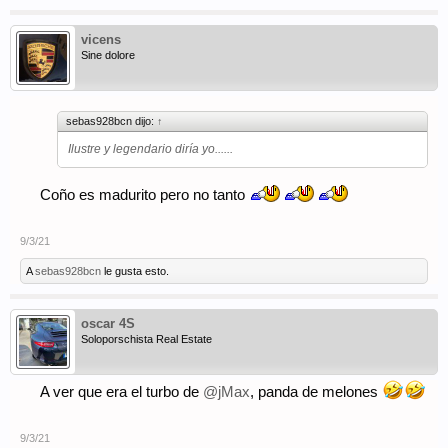
vicens
Sine dolore
sebas928bcn dijo:
↑
Ilustre y legendario diría yo......
Coño es madurito pero no tanto
9/3/21
A
sebas928bcn
le gusta esto.
oscar 4S
Soloporschista Real Estate
A ver que era el turbo de
@jMax
, panda de melones
9/3/21