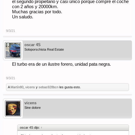
el segundo propietario y casi único porque compré el coche
con 2 años y 20000km.
Muchas gracias por todo.
Un saludo.
9/3/21
oscar 4S
Soloporschista Real Estate
El turbo era de un ilustre forero, unidad pata negra.
9/3/21
A
Martín80
,
vicens
y
sebas928bcn
les gusta esto.
vicens
Sine dolore
oscar 4S dijo:
↑