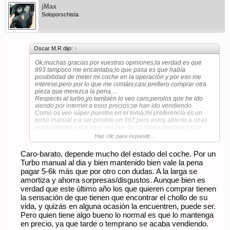
jMax
Soloporschista
Oscar M.R dijo:
↑
Ok,muchas gracias por vuestras opiniones;la verdad es que
993 tampoco me encantaba;lo que pasa es que había
posibilidad de meter mi coche en la operación y por eso me
interese,pero por lo que me contáis;casi prefiero comprar otra
pieza que merezca la pena....
Respecto al turbo,yo también lo veo caro;perolos que he ido
viendo por internet a esos precios;se han ido vendiendo.
Como os veo súper puestos en el tema;mi preferencia es un
turbo manual y a ser posible un 997;pero estoy abierto a otras
posibilidades y por aquí veo que os conocéis muchos y sois
como una gran familia y la confianza para comprar un coche de
Haz clic para expandir...
estos es muy importante .
Gracias
Caro-barato, depende mucho del estado del coche. Por un
Turbo manual al dia y bien mantenido bien vale la pena
pagar 5-6k más que por otro con dudas. A la larga se
amortiza y ahorra sorpresas/disgustos. Aunque bien es
verdad que este último año los que quieren comprar tienen
la sensación de que tienen que encontrar el chollo de su
vida, y quizás en alguna ocasión la encuentren, puede ser.
Pero quien tiene algo bueno lo normal es que lo mantenga
en precio, ya que tarde o temprano se acaba vendiendo.