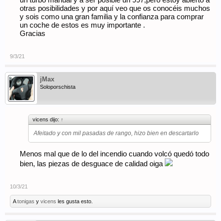
un turbo manual y a ser posible un 997;pero estoy abierto a
otras posibilidades y por aquí veo que os conocéis muchos
y sois como una gran familia y la confianza para comprar
un coche de estos es muy importante .
Gracias
9/3/21
jMax
Soloporschista
vicens dijo:
↑
Afeitado y con mil pasadas de rango, hizo bien en descartarlo
Menos mal que de lo del incendio cuando volcó quedó todo
bien, las piezas de desguace de calidad oiga
10/3/21
A
tonigas
y
vicens
les gusta esto.