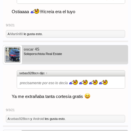
Ostiaaaa
￼creía era el tuyo
9/3/21
A
Martín80
le gusta esto.
oscar 4S
Soloporschista Real Estate
sebas928bcn dijo:
↑
precisamente por eso lo decía
Ya me extrañaba tanta cortesía gratis
9/3/21
A
sebas928bcn
y
Android
les gusta esto.