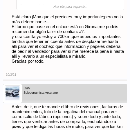
Siempre revisión pre-compra por especialista a no ser que
Haz clic para expandir...
conozcas bien al coche y al propietario.
Está claro jMax que el precio es muy importante;pero no lo
En cuanto al modelo, si tu ilusión es la de un 997 Turbo, ve a
más determinante.....
por él. No te defraudará.
El turbo que pase en el enlace está en Girona;me podéis
recomendar algún taller de confianza?.
y otra cosilla;yo estoy a 700km;que aspectos importantes
tendría que tener en cuenta antes de desplazarme hasta
allí para ver el coche;o qué información y papeles debería
de pedir al vendedor para ver si me merece la pena ir hasta
allí y llevarlo a un especialista a mirarlo.
Gracias por todo.
10/3/21
jmv
Soloporschista veterano
Antes de ir, que te mande el libro de revisiones, facturas de
mantenimientos, foto de la pegatina del manual para ver
como salio de fábrica (opciones) y sobre todo y ante todo,
tienes que verificar antes de comprarlo, enchufándolo a
piwis y que te diga las horas de motor, para ver que los km