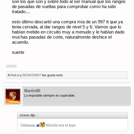
son los que son y sobre todo al ser manual que los rangos
de pasadas de vueltas para comprobar como ha sido
tratado....
esto último descartó una compra mía de un 997 tt que ya
tenia cerrada, al dar rangos de nivel 5 y 6. Vamos que lo
habían metido en circuito muy a menudo y le habían dado
muchas pasadas de corte, naturalmente deshice el
acuerdo.
suerte
10/3/21
A
Makal
y
BONVIVANT
les gusta esto.
Martín80
Lo imposible siempre es superable.
vicens dijo:
↑
Ostiaaaa
￼creía era el tuyo