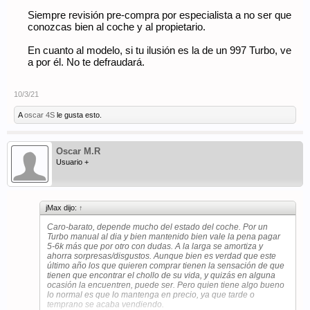
Siempre revisión pre-compra por especialista a no ser que
conozcas bien al coche y al propietario.
En cuanto al modelo, si tu ilusión es la de un 997 Turbo, ve
a por él. No te defraudará.
10/3/21
A
oscar 4S
le gusta esto.
Oscar M.R
Usuario +
jMax dijo:
↑
Caro-barato, depende mucho del estado del coche. Por un
Turbo manual al dia y bien mantenido bien vale la pena pagar
5-6k más que por otro con dudas. A la larga se amortiza y
ahorra sorpresas/disgustos. Aunque bien es verdad que este
último año los que quieren comprar tienen la sensación de que
tienen que encontrar el chollo de su vida, y quizás en alguna
ocasión la encuentren, puede ser. Pero quien tiene algo bueno
lo normal es que lo mantenga en precio, ya que tarde o
temprano se acaba vendiendo.