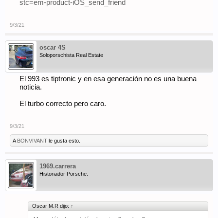
stc=em-product-iOS_send_friend
9/3/21
oscar 4S
Soloporschista Real Estate
El 993 es tiptronic y en esa generación no es una buena
noticia.
El turbo correcto pero caro.
9/3/21
A
BONVIVANT
le gusta esto.
1969.carrera
Historiador Porsche.
Oscar M.R dijo:
↑