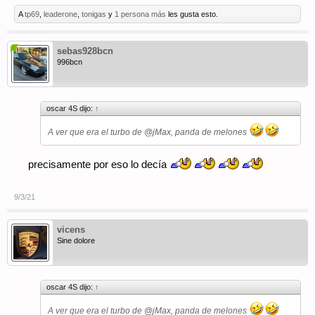
A
tp69
,
leaderone
,
tonigas
y
1 persona más
les gusta esto.
sebas928bcn
996bcn
oscar 4S dijo:
↑
A ver que era el turbo de
@jMax
, panda de melones
precisamente por eso lo decía
9/3/21
vicens
Sine dolore
oscar 4S dijo:
↑
A ver que era el turbo de
@jMax
, panda de melones