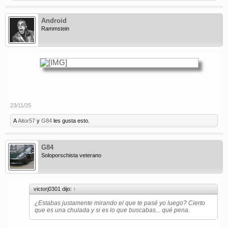
Android
Rammstein
23/11/25
A
Aitor57
y
G84
les gusta esto.
G84
Soloporschista veterano
victorj0301 dijo:
↑
¿Estabas justamente mirando el que te pasé yo luego? Cierto
que es una chulada y si es lo que buscabas... qué pena.