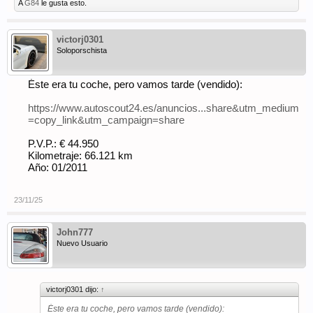
A
G84
le gusta esto.
victorj0301
Soloporschista
Éste era tu coche, pero vamos tarde (vendido):
https://www.autoscout24.es/anuncios...share&utm_medium
=copy_link&utm_campaign=share
P.V.P.: € 44.950
Kilometraje: 66.121 km
Año: 01/2011
23/11/25
John777
Nuevo Usuario
victorj0301 dijo:
↑
Éste era tu coche, pero vamos tarde (vendido):