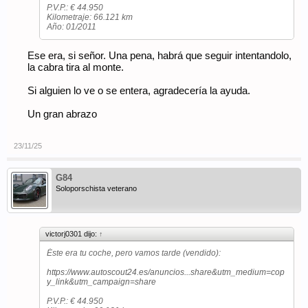
P.V.P.: € 44.950
Kilometraje: 66.121 km
Año: 01/2011
Ese era, si señor. Una pena, habrá que seguir intentandolo,
la cabra tira al monte.
Si alguien lo ve o se entera, agradecería la ayuda.
Un gran abrazo
23/11/25
G84
Soloporschista veterano
victorj0301 dijo:
↑
Éste era tu coche, pero vamos tarde (vendido):
https://www.autoscout24.es/anuncios...share&utm_medium=cop
y_link&utm_campaign=share
P.V.P.: € 44.950