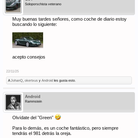
Soloporschista veterano
Muy buenas tardes señores, como coche de diario estoy
buscando lo siguiente:
acepto consejos
22/11/25
A
JohanQ
,
okertxus
y
Android
les gusta esto.
Android
Rammstein
Olvídate del "Green"
Para lo demás, es un coche fantástico, pero siempre
tendrás el 981 detrás la oreja.