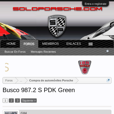
Entra o regístrate
HOME
MIEMBROS
ENLACES
FOROS
Buscar En Foros
Mensajes Recientes
Foros
...
Compra de automóviles Porsche
Busco 987.2 S PDK Green
1
2
3
Siguiente >
G84