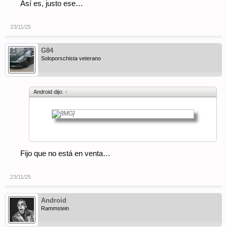
Así es, justo ese…
23/11/25
G84
Soloporschista veterano
Android dijo:
↑
Fijo que no está en venta…
23/11/25
Android
Rammstein