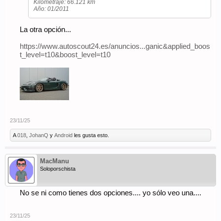
Kilometraje: 66.121 km
Año: 01/2011
La otra opción...
https://www.autoscout24.es/anuncios...ganic&applied_boos
t_level=t10&boost_level=t10
23/11/25
A
018
,
JohanQ
y
Android
les gusta esto.
MacManu
Soloporschista
No se ni como tienes dos opciones.... yo sólo veo una....
23/11/25