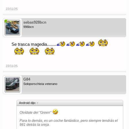
22/11/25
sebas928bcn
996bcn
Se trasca magedia........
22/11/25
G84
Soloporschista veterano
Android dijo:
↑
Olvídate del "Green"
Para lo demás, es un coche fantástico, pero siempre tendrás el
981 detrás la oreja.