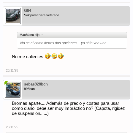
G84
Soloporschista veterano
MacManu dijo:
↑
No se ni como tienes dos opciones.... yo sólo veo una....
No me calientes
23/11/25
sebas928bcn
996bcn
Bromas aparte.... Además de precio y costes para usar
como diario, debe ser muy impráctico no? (Capota, rigidez
de suspensión......)
23/11/25