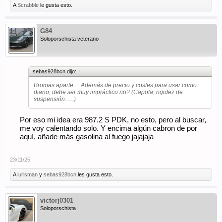
A
Scrabble
le gusta esto.
G84
Soloporschista veterano
sebas928bcn dijo:
↑
Bromas aparte.... Además de precio y costes para usar como
diario, debe ser muy impráctico no? (Capota, rigidez de
suspensión......)
Por eso mi idea era 987.2 S PDK, no esto, pero al buscar,
me voy calentando solo. Y encima algún cabron de por
aquí, añade más gasolina al fuego jajajaja
23/11/25
A
iurisman
y
sebas928bcn
les gusta esto.
victorj0301
Soloporschista