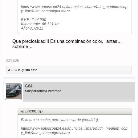
https://www.autoscout24.es/anuncios...share&utm_medium=cop
y_link&utm_campaign=share
P.V.P.: € 44.950
Kilometraje: 66.121 km
Año: 01/2011
Que preciosidad!!! Es una combinación color, llantas…
sublime…
23/11/25
A
G84
le gusta esto.
G84
Soloporschista veterano
victorj0301 dijo:
↑
Éste era tu coche, pero vamos tarde (vendido):
https://www.autoscout24.es/anuncios...share&utm_medium=cop
y_link&utm_campaign=share