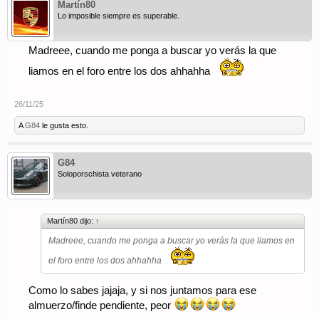
Martín80
Lo imposible siempre es superable.
Madreee, cuando me ponga a buscar yo verás la que
liamos en el foro entre los dos ahhahha
26/11/25
A
G84
le gusta esto.
G84
Soloporschista veterano
Martín80 dijo:
↑
Madreee, cuando me ponga a buscar yo verás la que liamos en
el foro entre los dos ahhahha
Como lo sabes jajaja, y si nos juntamos para ese
almuerzo/finde pendiente, peor