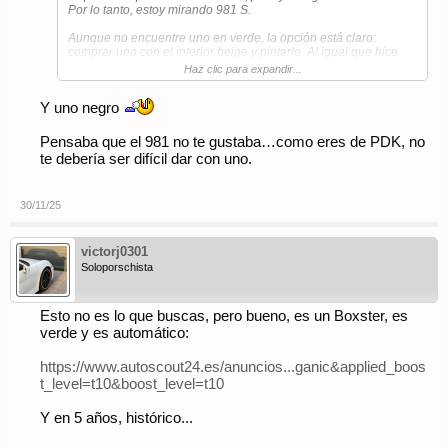
Por lo tanto, estoy mirando 981 S.
Aunque no encuentre uno en verde, la opción está claro:
comprar uno con el interior beige y pintarlo. Al igual que hice
con mi azul.
Haz clic para expandir...
Y uno negro
Pensaba que el 981 no te gustaba…como eres de PDK, no
te debería ser difícil dar con uno.
30/11/25
victorj0301
Soloporschista
Esto no es lo que buscas, pero bueno, es un Boxster, es
verde y es automático:
https://www.autoscout24.es/anuncios...ganic&applied_boos
t_level=t10&boost_level=t10
Y en 5 años, histórico...