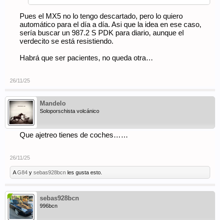
Pues el MX5 no lo tengo descartado, pero lo quiero
automático para el día a día. Asi que la idea en ese caso,
sería buscar un 987.2 S PDK para diario, aunque el
verdecito se está resistiendo.
Habrá que ser pacientes, no queda otra…
26/11/25
Mandelo
Soloporschista volcánico
Que ajetreo tienes de coches……
26/11/25
A
G84
y
sebas928bcn
les gusta esto.
sebas928bcn
996bcn