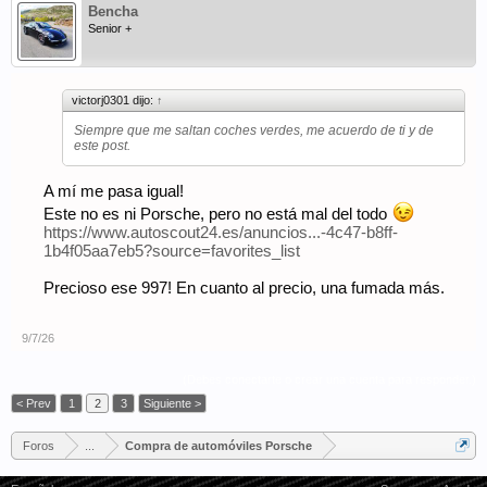
Bencha
Senior +
victorj0301 dijo:
↑
Siempre que me saltan coches verdes, me acuerdo de ti y de
este post.
A mí me pasa igual!
Este no es ni Porsche, pero no está mal del todo
https://www.autoscout24.es/anuncios...-4c47-b8ff-
1b4f05aa7eb5?source=favorites_list
Precioso ese 997! En cuanto al precio, una fumada más.
9/7/26
(Debes conectarte o crear una cuenta para responder.)
< Prev
1
2
3
Siguiente >
Foros
...
Compra de automóviles Porsche