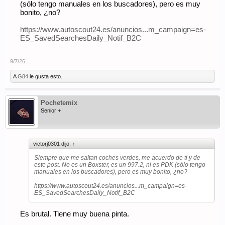
(sólo tengo manuales en los buscadores), pero es muy
bonito, ¿no?
https://www.autoscout24.es/anuncios...m_campaign=es-
ES_SavedSearchesDaily_Notif_B2C
9/7/26
A
G84
le gusta esto.
Pochetemix
Senior +
victorj0301 dijo:
↑
Siempre que me saltan coches verdes, me acuerdo de ti y de
este post. No es un Boxster, es un 997.2, ni es PDK (sólo tengo
manuales en los buscadores), pero es muy bonito, ¿no?
https://www.autoscout24.es/anuncios...m_campaign=es-
ES_SavedSearchesDaily_Notif_B2C
Es brutal. Tiene muy buena pinta.