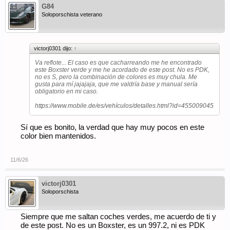
G84
Soloporschista veterano
victorj0301 dijo:
↑
Va reflote... El caso es que cacharreando me he encontrado
este Boxster verde y me he acordado de este post. No es PDK,
no es S, pero la combinación de colores es muy chula. Me
gusta para mí jajajaja, que me valdría base y manual sería
obligatorio en mi caso.
https://www.mobile.de/es/vehículos/detalles.html?id=455009045
Sí que es bonito, la verdad que hay muy pocos en este
color bien mantenidos.
11/6/26
victorj0301
Soloporschista
Siempre que me saltan coches verdes, me acuerdo de ti y
de este post. No es un Boxster, es un 997.2, ni es PDK