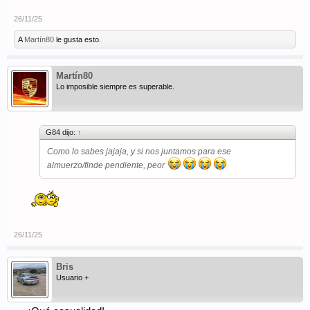
26/11/25
A
Martín80
le gusta esto.
Martín80
Lo imposible siempre es superable.
G84 dijo:
↑
Como lo sabes jajaja, y si nos juntamos para ese
almuerzo/finde pendiente, peor
26/11/25
Bris
Usuario +