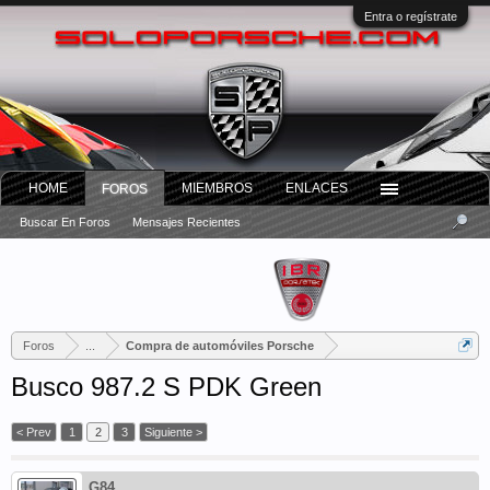
Entra o regístrate
HOME
MIEMBROS
ENLACES
FOROS
Buscar En Foros
Mensajes Recientes
Foros
...
Compra de automóviles Porsche
Busco 987.2 S PDK Green
< Prev
1
2
3
Siguiente >
G84