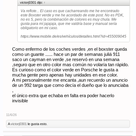
victorj0301 dijo:
↑
Va reflote... El caso es que cacharreando me he encontrado
este Boxster verde y me he acordado de este post. No es PDK,
no es S, pero la combinación de colores es muy chula. Me
gusta para mí jajajaja, que me valdría base y manual sería
obligatorio en mi caso.
https://www.mobile.de/es/vehículos/detalles.html?id=455009045
Como enfermo de los coches verdes ,en el boxster queda
como un guante ...... hace un par de semanas juliá 911
saco un cayman en verde ,se reservó en una semana
,seguro que en otro color mas común no volaría tan rápido.
Es curioso como el color verde en Porsche le gusta a
mucha gente pero apenas hay unidades en ese color.
A mi personalmente me encanta ,aun recuerdo un anuncio
de un 992 targa que como decía el dueño que lo anunciaba
,
el único extra que echaba en falta era poder hacerlo
invisible
11/6/26
A
victorj0301
le gusta esto.