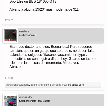
Sportdesign BBS 18" 996 GT3
Abierto a alguna 19/20" más moderna de 911
17/5/26
onibas
atsihcsropoloS
Estimado doctor androide. Buena idea! Pero recuerde
también, que en un garaje que se precie, no deben faltar
calendarios colgados “tíasenbolascamionerotype”.
Imposibles de conseguir a día de hoy. Guardo un taco de
ellos con las chicas del momento. Mire a ver.
Abrazo
17/5/26
A
Porschistacanario
,
bodhi
,
Android
y
1 persona más
les gusta esto.
oscar 4S
Soloporschista Real Estate