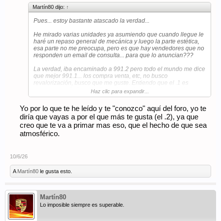
Martín80 dijo:
↑
Pues... estoy bastante atascado la verdad...
He mirado varias unidades ya asumiendo que cuando llegue le
haré un repaso general de mecánica y luego la parte estética,
esa parte no me preocupa, pero es que hay vendedores que no
responden un email de consulta... para que lo anuncian???
La verdad, iba encaminado a 991.2 pero todo el mundo me dice
que mejor 991.1... los compra venta, etc, no busco
revalorización, busco que me guste. Entiendo que el .1 es
atmos y es más "puro"... Quien ha probado los dos, me da una
Haz clic para expandir...
explicación objetiva? Porque yo he tenido un boxster 718 gts y
me pareció un espectáculo. El atmos estira muuuucho más pero
Yo por lo que te he leído y te "conozco" aquí del foro, yo te
es que cada vez me gusta más pasear y lo quiero para eso,
diría que vayas a por el que más te gusta (el .2), ya que
salidas ocasionales.
creo que te va a primar mas eso, que el hecho de que sea
A ver que opináis.
atmosférico.
10/6/26
A
Martín80
le gusta esto.
Martín80
Lo imposible siempre es superable.