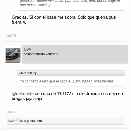
grasa y es totalmente válido para todo uso, pero bueno elige el
que más te satisfaga.
Gracias. Si con el base me sobra. Solo que quería que
fuera 4.
11/6/26
G84
Soloporschista veterano
Martín80 dijo:
↑
Yo conozco a uno que le saca el 110% hahah
@leaderone
@delmonte
con uno de 110 CV sin electrónica nos deja en
bragas jajajajaja
11/6/26
A
Martín80
le gusta esto.