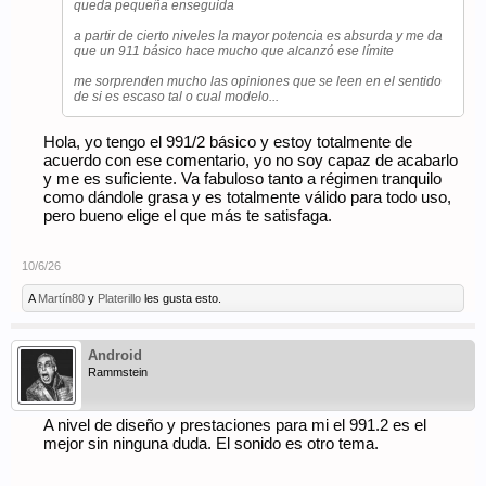
queda pequeña enseguida
a partir de cierto niveles la mayor potencia es absurda y me da
que un 911 básico hace mucho que alcanzó ese límite
me sorprenden mucho las opiniones que se leen en el sentido
de si es escaso tal o cual modelo...
Hola, yo tengo el 991/2 básico y estoy totalmente de
acuerdo con ese comentario, yo no soy capaz de acabarlo
y me es suficiente. Va fabuloso tanto a régimen tranquilo
como dándole grasa y es totalmente válido para todo uso,
pero bueno elige el que más te satisfaga.
10/6/26
A
Martín80
y
Platerillo
les gusta esto.
Android
Rammstein
A nivel de diseño y prestaciones para mi el 991.2 es el
mejor sin ninguna duda. El sonido es otro tema.