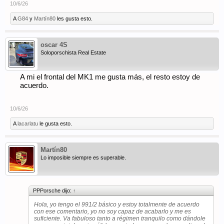
10/6/26
A
G84
y
Martín80
les gusta esto.
oscar 4S
Soloporschista Real Estate
A mi el frontal del MK1 me gusta más, el resto estoy de
acuerdo.
10/6/26
A
lacarlatu
le gusta esto.
Martín80
Lo imposible siempre es superable.
PPPorsche dijo:
↑
Hola, yo tengo el 991/2 básico y estoy totalmente de acuerdo
con ese comentario, yo no soy capaz de acabarlo y me es
suficiente. Va fabuloso tanto a régimen tranquilo como dándole