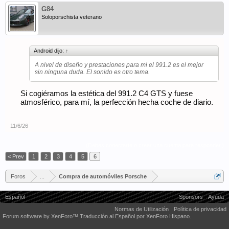
G84
Soloporschista veterano
Android dijo:
↑
A nivel de diseño y prestaciones para mi el 991.2 es el mejor
sin ninguna duda. El sonido es otro tema.
Si cogiéramos la estética del 991.2 C4 GTS y fuese
atmosférico, para mí, la perfección hecha coche de diario.
11/6/26
(Debes conectarte o crear una cuenta para responder.)
< Prev
1
2
3
4
5
6
Foros
...
Compra de automóviles Porsche
Español
Sponsors
Ayuda
Normas de Utilización
Política de privacidad
Forum software by XenForo™
Traducción al Español por XenForo Hispano.
Some XenForo functionality crafted by
Audentio Design
.