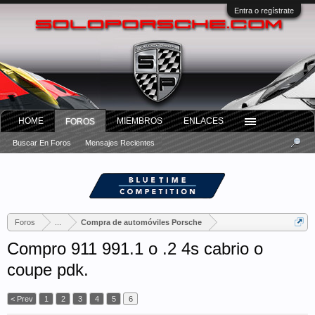
Entra o regístrate
HOME
MIEMBROS
ENLACES
FOROS
Buscar En Foros
Mensajes Recientes
Foros
...
Compra de automóviles Porsche
Compro 911 991.1 o .2 4s cabrio o
coupe pdk.
< Prev
1
2
3
4
5
6