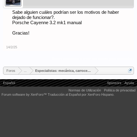
Sabe alguien cuáles podrían ser los motivos de haber
dejado de funcionar?.
Porsche Cayenne 3.2 mk1 manual
Gracias!
14/2/25
(Debes conectarte o crear una cuenta para responder.)
Foros
...
Especialistas: mecánica, carrocería, tapicería...
Español
Sponsors
Ayuda
Normas de Utilización
Política de privacidad
Forum software by XenForo™
Traducción al Español por XenForo Hispano.
Some XenForo functionality crafted by
Audentio Design
.