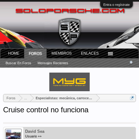
Entra o regístrate
HOME
MIEMBROS
ENLACES
FOROS
Buscar En Foros
Mensajes Recientes
Foros
...
Especialistas: mecánica, carrocería, tapicería...
Cruise control no funciona
David Sea
Usuario ++