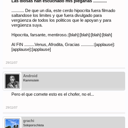
Las diosas han escuchado mis plegarias ............
........... De que un día, este cerdo hipocrita fuera filmado
saltandose los limites y que fuera divulgado para
vergüenza de todos los politicos que le apoyan y para
vergüenza suya.
Hipocrita, farsante, mentiroso.:[blah]:[blah]:[blah]:[blah]
Al FIN .........Venus, Afrodita, Gracias ...........:[applause]:
[applause]:[applause]
29/11/07
Android
Rammstein
Pero el que comete esto es el chofer, no el...
29/11/07
grachi
Soloporschista