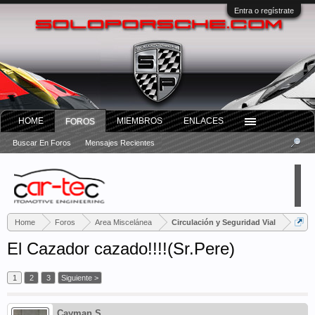
Entra o regístrate
HOME
MIEMBROS
ENLACES
FOROS
Buscar En Foros
Mensajes Recientes
Home
Foros
Area Miscelánea
Circulación y Seguridad Vial
El Cazador cazado!!!!(Sr.Pere)
1
2
3
Siguiente >
Cayman S