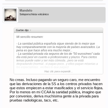
Mandelo
Soloporschista volcánico
Garbie dijo:
↑
Mi sencillo resumen:
- La sanidad pública española sigue siendo de lo mejor que
hay comparativamente con la mayoría de países avanzados. La
pena es que hace años era mucho mejor...
- La sanidad privada vía seguros de los de "50 euros/mes" cada
día está peor en cuanto a profesionales y plazos. Para ciertos
temas puede valer y ser más cómoda...pero se está
degradando (normal...si pagas poco...y ellos pagan miserias a
los especialistas...recibes lo que pagas)
- La sanidad privada con el taco por delante o con seguros
Haz clic para expandir...
"buenos" (los hay, pero ya hablamos de unos cientos de euros
al mes) sigue funcionando muy bien y ahí es donde encontrarás
No creas. Incluso pagando un seguro caro, me encuentro
a los mejores especialistas
que las derivaciones de la SS a los centros privados hacen
que estos empiecen a estar masificados y el servicio flojea.
Por lo menos en mi CCAA la sanidad pública, imagino que
por convenios, deriva muchísima gente a la privada para
pruebas radiológicas, tacs, etc.