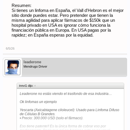
Resumen:
Si tienes un linfoma en España, el Vall d'Hebron es el mejor
sitio donde puedes estar. Pero pretender que tienen la
misma agilidad para aplicar fármacos de $150k que un
hospital privado en USA es ignorar cómo funciona la
financiación pública en Europa. En USA pagas por la
rapidez; en España esperas por la equidad.
6/5/26
leaderone
Mendrugo Driver
trevi1 dijo:
↑
Leaderone no estás viendo el trasfondo de esa industria…
Ok linfomas un ejemplo
Yescarta (Axicabtagene ciloleucel): Usado para Linfoma Difuso
de Células B Grandes.
• Precio: 300.000 USD (solo el fármaco).
Eso tiene patente!! Es la única forma de cobrar eso por