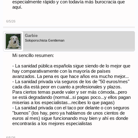
especialmente rápido y con todavía más burocracia que
en otros ámbitos ciertas actitudes se tipifican como delitos...
aquí.
pero como las putas y la coca se ve que cada día están más
caras...
y encima tienen los cojones de hablar de desafección fiscal
6/5/26
Garbie
Soloporschista Gentleman
Mi sencillo resumen:
- La sanidad pública española sigue siendo de lo mejor que
hay comparativamente con la mayoría de países
avanzados. La pena es que hace años era mucho mejor...
- La sanidad privada vía seguros de los de "50 euros/mes"
cada día está peor en cuanto a profesionales y plazos.
Para ciertos temas puede valer y ser más cómoda...pero
se está degradando (normal...si pagas poco...y ellos pagan
miserias a los especialistas...recibes lo que pagas)
- La sanidad privada con el taco por delante o con seguros
"buenos" (los hay, pero ya hablamos de unos cientos de
euros al mes) sigue funcionando muy bien y ahí es donde
encontrarás a los mejores especialistas
6/5/26