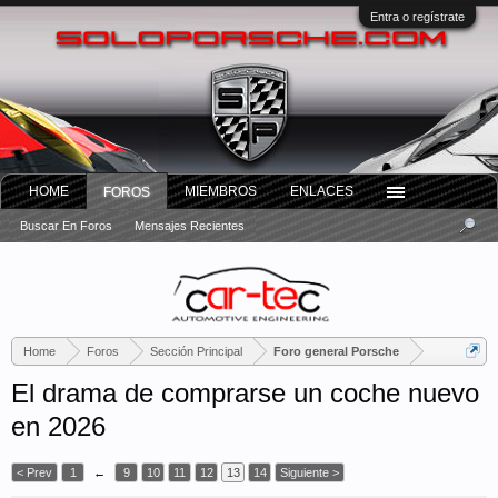
Entra o regístrate
HOME
MIEMBROS
ENLACES
FOROS
Buscar En Foros
Mensajes Recientes
Home
Foros
Sección Principal
Foro general Porsche
El drama de comprarse un coche nuevo
en 2026
< Prev
1
←
9
10
11
12
13
14
Siguiente >