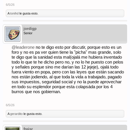
6/5/26
A
tonihd
le gusta esto.
jordigp
Senior
@leaderone
no te digo esto por discutir, porque esto es un
foro y no es pa ver quien tiene la "picha" mas grande, solo
te digo que la sanidad esta mal(ojalá me hubiera inventado
todo lo que te he dicho pero no, y no lo he puesto con pelos
y señales porque sino me darían las 12 jejeje), ojalá todo
fuera viento en popa, pero con las leyes que están sacando
nos están jodiendo, al que toda la vida a trabajado, pagado
sus impuestos, seguridad social y no la puede aprovechar
en todo su esplendor porque esta colapsáda por los 4
burros que nos gobiernan.
6/5/26
A
gerardito
le gusta esto.
freisr