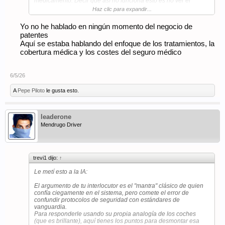
medicamento. Decir que así no funciona esto es no ver el
negocio detrás de todo esto.
Haz clic para expandir...
Anestesia en Europa en Qx lo último que perdió la patente fue
Yo no he hablado en ningún momento del negocio de
Summamadex… todo lo que te mete un anestesista lo pueden
patentes
hacer en india… cuando ese Yescarta pierda la patente bajar a
un 1% del valor actual.
Aquí se estaba hablando del enfoque de los tratamientos, la
cobertura médica y los costes del seguro médico
El negocio no es el protocolo es el medicamento.
6/5/26
A
Pepe Piloto
le gusta esto.
leaderone
Mendrugo Driver
trevi1 dijo:
↑
Le metí esto a la IA:
El argumento de tu interlocutor es el "mantra" clásico de quien
confía ciegamente en el sistema, pero comete el error de
confundir protocolos de seguridad con estándares de
vanguardia.
Para responderle usando su propia analogía de los coches
(que es brillante), aquí tienes los puntos para desmontar esa