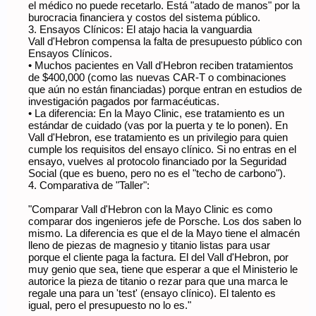
el médico no puede recetarlo. Está "atado de manos" por la
burocracia financiera y costos del sistema público.
3. Ensayos Clínicos: El atajo hacia la vanguardia
Vall d'Hebron compensa la falta de presupuesto público con
Ensayos Clínicos.
• Muchos pacientes en Vall d'Hebron reciben tratamientos
de $400,000 (como las nuevas CAR-T o combinaciones
que aún no están financiadas) porque entran en estudios de
investigación pagados por farmacéuticas.
• La diferencia: En la Mayo Clinic, ese tratamiento es un
estándar de cuidado (vas por la puerta y te lo ponen). En
Vall d'Hebron, ese tratamiento es un privilegio para quien
cumple los requisitos del ensayo clínico. Si no entras en el
ensayo, vuelves al protocolo financiado por la Seguridad
Social (que es bueno, pero no es el "techo de carbono").
4. Comparativa de "Taller":
"Comparar Vall d'Hebron con la Mayo Clinic es como
comparar dos ingenieros jefe de Porsche. Los dos saben lo
mismo. La diferencia es que el de la Mayo tiene el almacén
lleno de piezas de magnesio y titanio listas para usar
porque el cliente paga la factura. El del Vall d'Hebron, por
muy genio que sea, tiene que esperar a que el Ministerio le
autorice la pieza de titanio o rezar para que una marca le
regale una para un 'test' (ensayo clínico). El talento es
igual, pero el presupuesto no lo es."