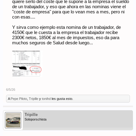
quiere serlo del coste que le supone a la empresa el sueldo
recibe casi un 50% extra en su nómina y decide qué hacer con
ello
de un trabajador, y eso que ahora en las nominas viene el
"coste de empresa" para que lo vean mes a mes, pero ni
como el Estado nos considera incapaces de tomar decisiones,
con esas....
vela por nosotros quitándonos todo ese dinero
Y sirva como ejemplo esta nomina de un trabajador, de
y como no tiene huevos de contarle a los trabajadores la
realidad, lo camufla haciéndolo pasar por "cosas que paga la
4150€ que le cuesta a la empresa el trabajador recibe
empresa", como si no fuera realmente un coste laboral
2300€ netos, 1850€ al mes de impuestos, eso da para
muchos seguros de Salud desde luego...
en otros ámbitos ciertas actitudes se tipifican como delitos...
pero como las putas y la coca se ve que cada día están más
caras...
y encima tienen los cojones de hablar de desafección fiscal
6/5/26
A
Pepe Piloto
,
Tripille
y
tonihd
les gusta esto.
Tripille
Soloporschista