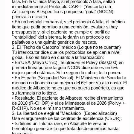
falla. En la Clínica Mayo, si el protocolo A falla, saltan
inmediatamente al Protocolo CAR-T (Yescarta) o a
Anticuerpos Biespecíficos porque su "guía" (NCCN)
prioriza la eficacia.
• En un hospital comarcal, si el protocolo A falla, el médico
tiene que pedir permiso a una comisión, evaluar si hay
presupuesto y, si el paciente no cumple el perfil de
"rentabilidad" del sistema, le darán un protocolo de
paliativos o una quimio genérica de rescate.
2. El "Techo de Carbono" médico (Lo que no te cuentan)
Tu interlocutor dice que los protocolos se aplican a nivel
global. Eso es falso en cuanto a la financiación:
• En USA (Mayo Clinic): Te ofrecen el Polivy ($90,000) en
primera línea porque la guía NCCN dice que es un 6%
mejor que el estándar. Si tu seguro lo cubre, te lo ponen.
• En España (Seguridad Social): El Ministerio de Sanidad a
menudo no financia esa mejora del 6% por su alto costo. El
médico de Albacete no es que no quiera ponértelo, es que
su farmacia no lo tiene.
• Resultado: El paciente de Albacete recibe el tratamiento
de 2018 (R-CHOP) y el de Minnesota el de 2026 (Polivy +
R-CHP). No es el mismo tratamiento.
3. La libertad de elegir al "Mecánico" (Especialización)
Usa el argumento de los centros de excelencia (CSUR):
• Si tienes un linfoma raro, en Albacete te verá un
hematólogo generalista que trata desde anemias hasta
leucemias.