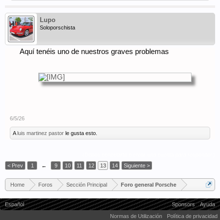
Lupo
Soloporschista
Aquí tenéis uno de nuestros graves problemas
6/5/26
A
luis martinez pastor
le gusta esto.
(Debes conectarte o crear una cuenta para responder.)
< Prev
1
←
9
10
11
12
13
14
Siguiente >
Home
Foros
Sección Principal
Foro general Porsche
Español
Sponsors
Ayuda
Normas de Utilización
Política de privacidad