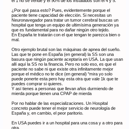
el 1 no se vende y el 90% de los instalados son el 4 y 5.
¿Por qué pasa esto? Pues, evidentemente porque el
paciente tiene capacidad de elección. Si necesitas un
Neuronavegador para tratar un tumor cerebral buscas un
hospital que tenga un equipo de ultimísima generación ya
que es fundamental para no dañar ningún otro tejido.
En España te tratarán con el que tengan te parezca bien o
mal.
Otro ejemplo brutal son las máquinas de apnea del sueño.
Las que te pone en España (en general) la SS son una
basura que ningún paciente aceptaría en USA. La que usan
allí aquí la SS no la financia. Pero no solo eso, es que el
paciente no sabe ni que existe otra infinitamente mejor
porque el médico no te dice (en general) “mira yo solo
puede ponerte esta pero hay esta otra que vale 1k que te
puedes comprar si quieres.
Y así tienes a personas que llevan años durmiendo de
mierda porque tienen una CPAP de mierda
Por no hablar de las especializaciones. Un Hospital
concreto puede tener el mejor servicio de neurología de
España y, en cambio, el peor paritorio.
En USA puedes ir a un hospital para una cosa y a otro para
otra.