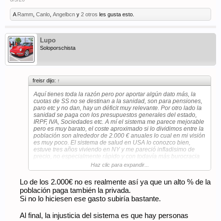
A
Ramm
,
Canlo
,
Angelbcn
y
2 otros
les gusta esto.
Lupo
Soloporschista
freisr dijo:
↑
Aquí tienes toda la razón pero por aportar algún dato más, la
cuotas de SS no se destinan a la sanidad, son para pensiones,
paro etc y no dan, hay un déficit muy relevante. Por otro lado la
sanidad se paga con los presupuestos generales del estado,
IRPF, IVA, Sociedades etc. A mí el sistema me parece mejorable
pero es muy barato, el coste aproximado si lo dividimos entre la
población son alrededor de 2.000 € anuales lo cual en mi visión
es muy poco. El sistema de salud en USA lo conozco bien,
estuve tres años viviendo en NY y me pareció infladisimo de
precio, no especialmente rápido y con todavía más burocracia
que aquí.
Haz clic para expandir...
Lo de los 2.000€ no es realmente así ya que un alto % de la
población paga también la privada.
Si no lo hiciesen ese gasto subiría bastante.
Al final, la injusticia del sistema es que hay personas