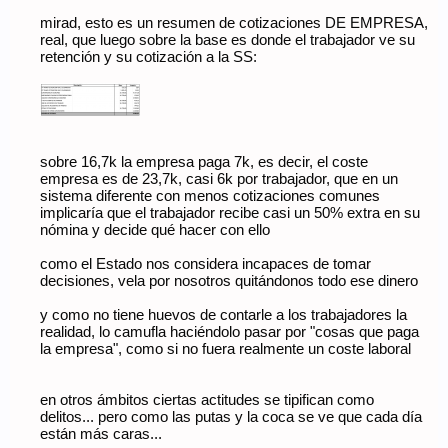
generalista que trata desde anemias hasta leucemias.
• En la privada o en centros punteros (como el Clinic o la Mayo),
mirad, esto es un resumen de cotizaciones DE EMPRESA,
te ve alguien que solo trata tu subtipo específico de linfoma.
real, que luego sobre la base es donde el trabajador ve su
• Siguiendo su analogía: El mecánico de Vic sabe de coches,
retención y su cotización a la SS:
pero el de Julia en Barcelona sabe exactamente por qué ese
911 específico hace ese ruido a 7,000 vueltas. La Seguridad
Social te obliga a quedarte con el que te toque por código
postal, a menos que el caso sea ya desesperado.
sobre 16,7k la empresa paga 7k, es decir, el coste
empresa es de 23,7k, casi 6k por trabajador, que en un
sistema diferente con menos cotizaciones comunes
implicaría que el trabajador recibe casi un 50% extra en su
nómina y decide qué hacer con ello
como el Estado nos considera incapaces de tomar
decisiones, vela por nosotros quitándonos todo ese dinero
y como no tiene huevos de contarle a los trabajadores la
realidad, lo camufla haciéndolo pasar por "cosas que paga
la empresa", como si no fuera realmente un coste laboral
en otros ámbitos ciertas actitudes se tipifican como
delitos... pero como las putas y la coca se ve que cada día
están más caras...