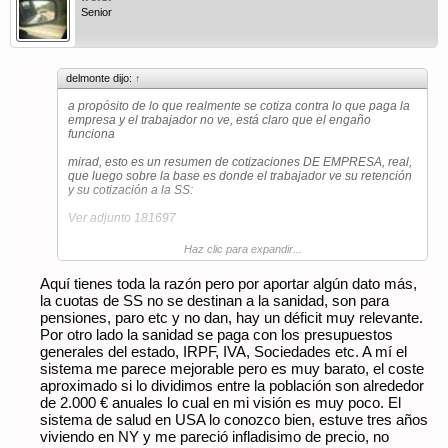
Senior
delmonte dijo:
↑
a propósito de lo que realmente se cotiza contra lo que paga la
empresa y el trabajador no ve, está claro que el engaño
funciona
mirad, esto es un resumen de cotizaciones DE EMPRESA, real,
que luego sobre la base es donde el trabajador ve su retención
y su cotización a la SS:
Ver adjunto 181697
Haz clic para expandir...
sobre 16,7k la empresa paga 7k, es decir, el coste empresa es
de 23,7k, casi 6k por trabajador, que en un sistema diferente
Aquí tienes toda la razón pero por aportar algún dato más,
con menos cotizaciones comunes implicaría que el trabajador
la cuotas de SS no se destinan a la sanidad, son para
recibe casi un 50% extra en su nómina y decide qué hacer con
ello
pensiones, paro etc y no dan, hay un déficit muy relevante.
Por otro lado la sanidad se paga con los presupuestos
como el Estado nos considera incapaces de tomar decisiones,
generales del estado, IRPF, IVA, Sociedades etc. A mí el
vela por nosotros quitándonos todo ese dinero
sistema me parece mejorable pero es muy barato, el coste
aproximado si lo dividimos entre la población son alrededor
y como no tiene huevos de contarle a los trabajadores la
realidad, lo camufla haciéndolo pasar por "cosas que paga la
de 2.000 € anuales lo cual en mi visión es muy poco. El
empresa", como si no fuera realmente un coste laboral
sistema de salud en USA lo conozco bien, estuve tres años
viviendo en NY y me pareció infladisimo de precio, no