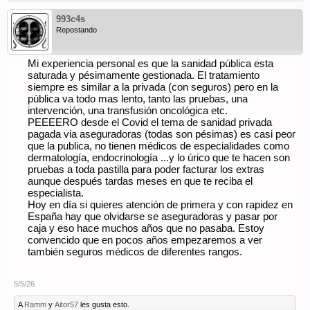
993c4s
Repostando
Mi experiencia personal es que la sanidad pública esta
saturada y pésimamente gestionada. El tratamiento
siempre es similar a la privada (con seguros) pero en la
pública va todo mas lento, tanto las pruebas, una
intervención, una transfusión oncológica etc.
PEEEERO desde el Covid el tema de sanidad privada
pagada via aseguradoras (todas son pésimas) es casi peor
que la publica, no tienen médicos de especialidades como
dermatología, endocrinología ...y lo úrico que te hacen son
pruebas a toda pastilla para poder facturar los extras
aunque después tardas meses en que te reciba el
especialista.
Hoy en día si quieres atención de primera y con rapidez en
España hay que olvidarse se aseguradoras y pasar por
caja y eso hace muchos años que no pasaba. Estoy
convencido que en pocos años empezaremos a ver
también seguros médicos de diferentes rangos.
5/5/26
A
Ramm
y
Aitor57
les gusta esto.