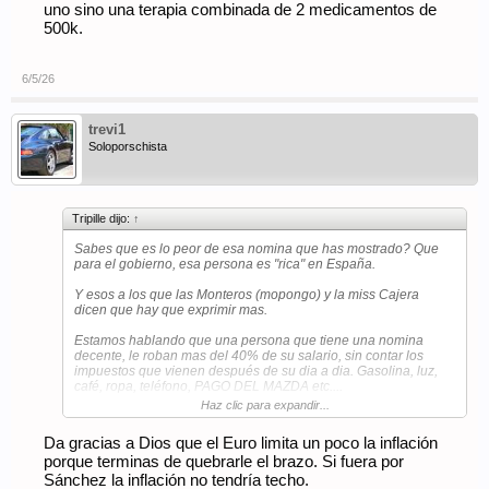
uno sino una terapia combinada de 2 medicamentos de
500k.
6/5/26
trevi1
Soloporschista
Tripille dijo:
↑
Sabes que es lo peor de esa nomina que has mostrado? Que
para el gobierno, esa persona es "rica" en España.
Y esos a los que las Monteros (mopongo) y la miss Cajera
dicen que hay que exprimir mas.
Estamos hablando que una persona que tiene una nomina
decente, le roban mas del 40% de su salario, sin contar los
impuestos que vienen después de su dia a dia. Gasolina, luz,
café, ropa, teléfono, PAGO DEL MAZDA etc....
Haz clic para expandir...
De poder tener una vida desahogada, sin lujos pero sin
penurias, pasas a vivir apurado.
Da gracias a Dios que el Euro limita un poco la inflación
porque terminas de quebrarle el brazo. Si fuera por
Sánchez la inflación no tendría techo.