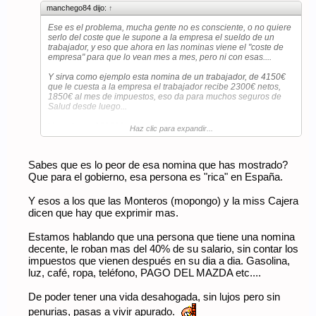
manchego84 dijo:
↑
Ese es el problema, mucha gente no es consciente, o no quiere
serlo del coste que le supone a la empresa el sueldo de un
trabajador, y eso que ahora en las nominas viene el "coste de
empresa" para que lo vean mes a mes, pero ni con esas....
Y sirva como ejemplo esta nomina de un trabajador, de 4150€
que le cuesta a la empresa el trabajador recibe 2300€ netos,
1850€ al mes de impuestos, eso da para muchos seguros de
Salud desde luego...
Ver adjunto 181698
Haz clic para expandir...
Sabes que es lo peor de esa nomina que has mostrado?
Que para el gobierno, esa persona es "rica" en España.
Y esos a los que las Monteros (mopongo) y la miss Cajera
dicen que hay que exprimir mas.
Estamos hablando que una persona que tiene una nomina
decente, le roban mas del 40% de su salario, sin contar los
impuestos que vienen después en su dia a dia. Gasolina,
luz, café, ropa, teléfono, PAGO DEL MAZDA etc....
De poder tener una vida desahogada, sin lujos pero sin
penurias, pasas a vivir apurado.