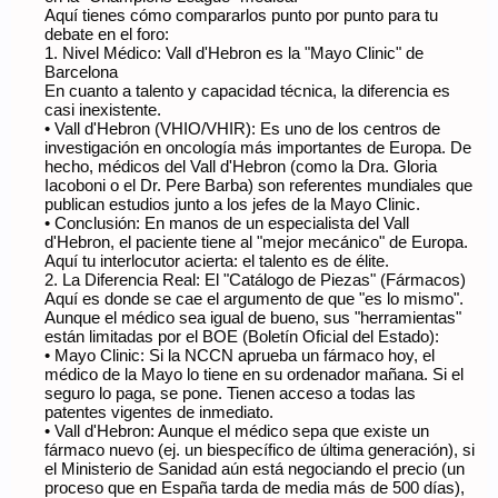
Aquí tienes cómo compararlos punto por punto para tu
debate en el foro:
1. Nivel Médico: Vall d'Hebron es la "Mayo Clinic" de
Barcelona
En cuanto a talento y capacidad técnica, la diferencia es
casi inexistente.
• Vall d'Hebron (VHIO/VHIR): Es uno de los centros de
investigación en oncología más importantes de Europa. De
hecho, médicos del Vall d'Hebron (como la Dra. Gloria
Iacoboni o el Dr. Pere Barba) son referentes mundiales que
publican estudios junto a los jefes de la Mayo Clinic.
• Conclusión: En manos de un especialista del Vall
d'Hebron, el paciente tiene al "mejor mecánico" de Europa.
Aquí tu interlocutor acierta: el talento es de élite.
2. La Diferencia Real: El "Catálogo de Piezas" (Fármacos)
Aquí es donde se cae el argumento de que "es lo mismo".
Aunque el médico sea igual de bueno, sus "herramientas"
están limitadas por el BOE (Boletín Oficial del Estado):
• Mayo Clinic: Si la NCCN aprueba un fármaco hoy, el
médico de la Mayo lo tiene en su ordenador mañana. Si el
seguro lo paga, se pone. Tienen acceso a todas las
patentes vigentes de inmediato.
• Vall d'Hebron: Aunque el médico sepa que existe un
fármaco nuevo (ej. un biespecífico de última generación), si
el Ministerio de Sanidad aún está negociando el precio (un
proceso que en España tarda de media más de 500 días),