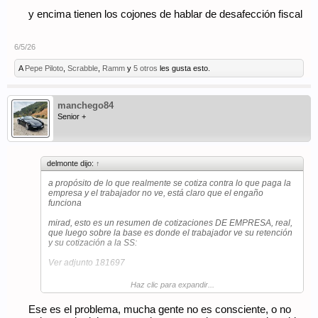
y encima tienen los cojones de hablar de desafección fiscal
6/5/26
A
Pepe Piloto
,
Scrabble
,
Ramm
y
5 otros
les gusta esto.
manchego84
Senior +
delmonte dijo:
↑
a propósito de lo que realmente se cotiza contra lo que paga la
empresa y el trabajador no ve, está claro que el engaño
funciona
mirad, esto es un resumen de cotizaciones DE EMPRESA, real,
que luego sobre la base es donde el trabajador ve su retención
y su cotización a la SS:
Ver adjunto 181697
Haz clic para expandir...
sobre 16,7k la empresa paga 7k, es decir, el coste empresa es
de 23,7k, casi 6k por trabajador, que en un sistema diferente
Ese es el problema, mucha gente no es consciente, o no
con menos cotizaciones comunes implicaría que el trabajador