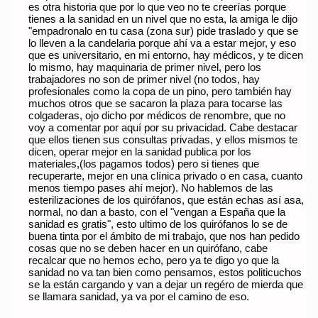
es otra historia que por lo que veo no te creerías porque
tienes a la sanidad en un nivel que no esta, la amiga le dijo
"empadronalo en tu casa (zona sur) pide traslado y que se
lo lleven a la candelaria porque ahí va a estar mejor, y eso
que es universitario, en mi entorno, hay médicos, y te dicen
lo mismo, hay maquinaria de primer nivel, pero los
trabajadores no son de primer nivel (no todos, hay
profesionales como la copa de un pino, pero también hay
muchos otros que se sacaron la plaza para tocarse las
colgaderas, ojo dicho por médicos de renombre, que no
voy a comentar por aquí por su privacidad. Cabe destacar
que ellos tienen sus consultas privadas, y ellos mismos te
dicen, operar mejor en la sanidad publica por los
materiales,(los pagamos todos) pero si tienes que
recuperarte, mejor en una clínica privado o en casa, cuanto
menos tiempo pases ahí mejor). No hablemos de las
esterilizaciones de los quirófanos, que están echas así asa,
normal, no dan a basto, con el "vengan a España que la
sanidad es gratis", esto ultimo de los quirófanos lo se de
buena tinta por el ámbito de mi trabajo, que nos han pedido
cosas que no se deben hacer en un quirófano, cabe
recalcar que no hemos echo, pero ya te digo yo que la
sanidad no va tan bien como pensamos, estos politicuchos
se la están cargando y van a dejar un regéro de mierda que
se llamara sanidad, ya va por el camino de eso.