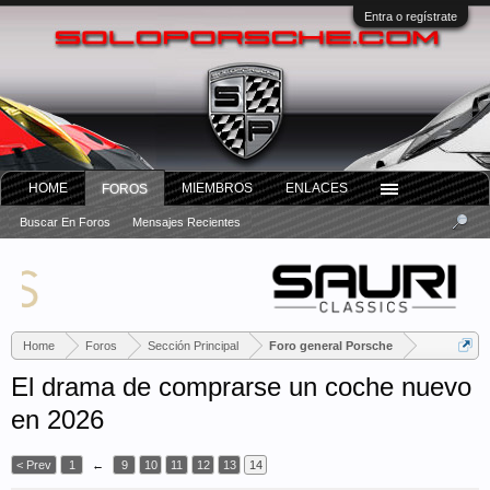
Entra o regístrate
HOME
MIEMBROS
ENLACES
FOROS
Buscar En Foros
Mensajes Recientes
Home
Foros
Sección Principal
Foro general Porsche
El drama de comprarse un coche nuevo
en 2026
< Prev
1
←
9
10
11
12
13
14