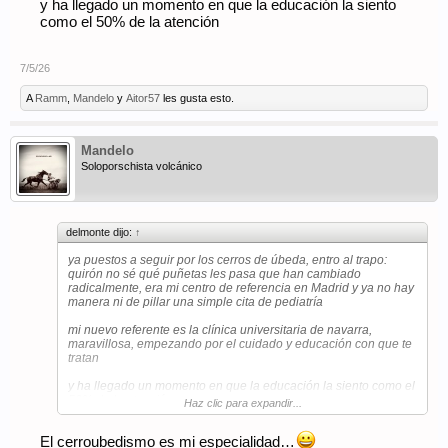
y ha llegado un momento en que la educación la siento
como el 50% de la atención
7/5/26
A
Ramm
,
Mandelo
y
Aitor57
les gusta esto.
Mandelo
Soloporschista volcánico
delmonte dijo:
↑
ya puestos a seguir por los cerros de úbeda, entro al trapo:
quirón no sé qué puñetas les pasa que han cambiado
radicalmente, era mi centro de referencia en Madrid y ya no hay
manera ni de pillar una simple cita de pediatría
mi nuevo referente es la clínica universitaria de navarra,
maravillosa, empezando por el cuidado y educación con que te
tratan
y ha llegado un momento en que la educación la siento como el
50% de la atención
Haz clic para expandir...
El cerroubedismo es mi especialidad…