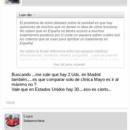
Lupo dijo:
↑
El problema de estos debates sobre la sanidad es que hay
opiniones de muchos que no tienen ni idea de cómo funciona.
No saben que en España no tienes acceso a muchos
tratamientos punteros por si coste (ni siquiera saben cuáles son
los criterios que se usan para aprobar un tratamiento en
España)
No saben la brutal diferencia entre los equipos médicos
(Resonancias, monitores fetales, ecógrafos…) que se usan en
España y en USA. Para que la hagáis una mínima idea es algo
parecido a los coches. En España el más vendido es el Dacia
Haz clic para expandir...
Duster, en USA la Ford F150.
Buscando ...me sale que hay 2 Uds. en Madrid
Si la marca X tiene una línea de ecógrafos de 5 modelos, el
también.....es que comparar solo de clínica Mayo es ir al
90% de los que se venden en España son el 1 y 2 (siendo el 1
el más básico y por tanto barato) mientras que en USA el 1 no
máximo no ?
se vende y el 90% de los instalados son el 4 y 5.
Vale que en Estados Unidos hay 30....eso es cierto...
¿Por qué pasa esto? Pues, evidentemente porque el paciente
tiene capacidad de elección. Si necesitas un Neuronavegador
7/5/26
para tratar un tumor cerebral buscas un hospital que tenga un
equipo de ultimísima generación ya que es fundamental para
no dañar ningún otro tejido.
Lupo
En España te tratarán con el que tengan te parezca bien o mal.
Soloporschista
Otro ejemplo brutal son las máquinas de apnea del sueño. Las
que te pone en España (en general) la SS son una basura que