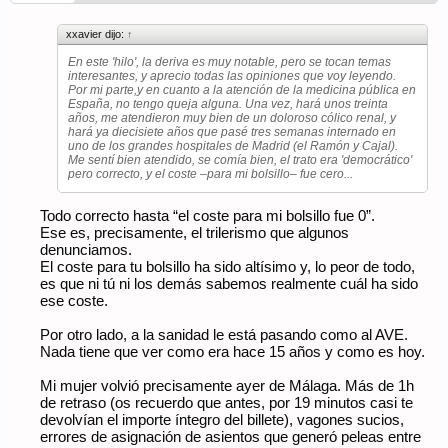
ningún paciente aceptaría en USA. La que usan allí aquí la SS
no la financia. Pero no solo eso, es que el paciente no sabe ni
xxavier dijo:
↑
que existe otra infinitamente mejor porque el médico no te dice
(en general) “mira yo solo puede ponerte esta pero hay esta
En este 'hilo', la deriva es muy notable, pero se tocan temas
otra que vale 1k que te puedes comprar si quieres.
interesantes, y aprecio todas las opiniones que voy leyendo.
Y así tienes a personas que llevan años durmiendo de mierda
Por mi parte,y en cuanto a la atención de la medicina pública en
porque tienen una CPAP de mierda
España, no tengo queja alguna. Una vez, hará unos treinta
años, me atendieron muy bien de un doloroso cólico renal, y
Por no hablar de las especializaciones. Un Hospital concreto
hará ya diecisiete años que pasé tres semanas internado en
puede tener el mejor servicio de neurología de España y, en
uno de los grandes hospitales de Madrid (el Ramón y Cajal).
cambio, el peor paritorio.
Me sentí bien atendido, se comía bien, el trato era 'democrático'
pero correcto, y el coste –para mi bolsillo– fue cero...
En USA puedes ir a un hospital para una cosa y a otro para
otra.
Todo correcto hasta “el coste para mi bolsillo fue 0”.
Aquí dejo algunos ejemplos de cómo allí los hospitales dan a
Ese es, precisamente, el trilerismo que algunos
conocer a los pacientes sus equipamientos para “atraerlos”
denunciamos.
El coste para tu bolsillo ha sido altísimo y, lo peor de todo,
es que ni tú ni los demás sabemos realmente cuál ha sido
ese coste.
Por otro lado, a la sanidad le está pasando como al AVE.
Nada tiene que ver como era hace 15 años y como es hoy.
Mi mujer volvió precisamente ayer de Málaga. Más de 1h
de retraso (os recuerdo que antes, por 19 minutos casi te
devolvían el importe íntegro del billete), vagones sucios,
errores de asignación de asientos que generó peleas entre