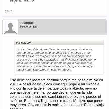
espera mínimo.
7/5/26
xulangues
Soloporschista
Mandelo dijo:
↑
El otro día volviendo de Catania por alguna razón el avión
aparco en la terminal satélite de la T4. El nuestro y unos
cuantos otros. Como para salir de allí hay que coger una
especie de metro de capacidad muy limitada y mucha gente
tenía vuelos en conexión se montó un pollo que tuvo que
intervenir la policía. Se le quitan a uno las ganas de viajar o
hacer nada. Quedarse en casa tranquilito.
Eso debe ser bastante habitual porque me pasó a mi ya en
2019. A pesar de los jaleos conseguí llegar a mi enlace a
Río con la puerta de embarque todavía abierta, pero no
querían dejarme entrar porque decían que en la lista
constaba como que me cambiaban a otro vuelo porque el
avión de Barcelona llegaba con retraso. Me tuve que poner
muy terco. Obviamente la maleta facturada en Bcn no viajó