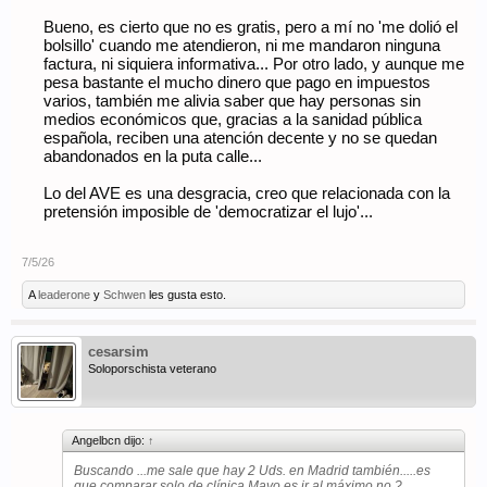
cafetería…
Bueno, es cierto que no es gratis, pero a mí no 'me dolió el
Me decía que se empieza a parecer a montar en el Metro (con
la diferencia de que el Metro si es puntual claro)
bolsillo' cuando me atendieron, ni me mandaron ninguna
factura, ni siquiera informativa... Por otro lado, y aunque me
pesa bastante el mucho dinero que pago en impuestos
varios, también me alivia saber que hay personas sin
medios económicos que, gracias a la sanidad pública
española, reciben una atención decente y no se quedan
abandonados en la puta calle...
Lo del AVE es una desgracia, creo que relacionada con la
pretensión imposible de 'democratizar el lujo'...
7/5/26
A
leaderone
y
Schwen
les gusta esto.
cesarsim
Soloporschista veterano
Angelbcn dijo:
↑
Buscando ...me sale que hay 2 Uds. en Madrid también.....es
que comparar solo de clínica Mayo es ir al máximo no ?