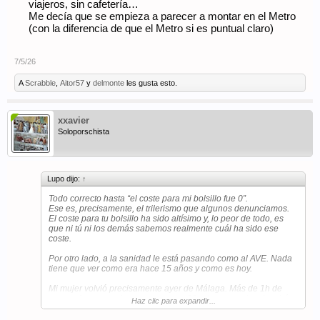
viajeros, sin cafetería…
Me decía que se empieza a parecer a montar en el Metro
(con la diferencia de que el Metro si es puntual claro)
7/5/26
A
Scrabble
,
Aitor57
y
delmonte
les gusta esto.
xxavier
Soloporschista
Lupo dijo:
↑
Todo correcto hasta “el coste para mi bolsillo fue 0”.
Ese es, precisamente, el trilerismo que algunos denunciamos.
El coste para tu bolsillo ha sido altísimo y, lo peor de todo, es
que ni tú ni los demás sabemos realmente cuál ha sido ese
coste.
Por otro lado, a la sanidad le está pasando como al AVE. Nada
tiene que ver como era hace 15 años y como es hoy.
Mi mujer volvió precisamente ayer de Málaga. Más de 1h de
retraso (os recuerdo que antes, por 19 minutos casi te devolvían
Haz clic para expandir...
el importe íntegro del billete), vagones sucios, errores de
asignación de asientos que generó peleas entre viajeros, sin