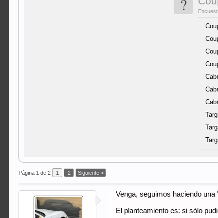
?
Coup
Encuesta
Coup
Coup
Coup
Coup
Cabr
Cabr
Cabr
Targ
Targ
Targ
Página 1 de 2
1
2
Siguiente >
Venga, seguimos haciendo una 'fo
El planteamiento es: si sólo pu