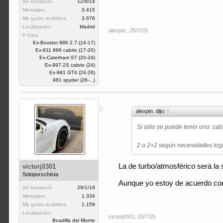
Se incorporó:
12/9/14
Mensajes:
3.415
Me gusta recibidos:
3.676
Localización:
Madrid
alexpin.
,
25/7/25
P-Cars:
Ex-Boxster 986 2.7 (14-17)
Ex-911 996 cabrio (17-20)
Ex-Caterham S7 (20-24)
Ex-997.2S cabrio (24)
Ex-981 GT4 (24-26)
981 spyder (26-...)
alexpin. dijo:
↑
Si sólo se puede tener uno: cab
2 o 2+2 según necesidades logí
La de turbo/atmosférico será la
victorj0301
Soloporschista
Aunque yo estoy de acuerdo con
Se incorporó:
29/1/19
Mensajes:
1.334
Me gusta recibidos:
1.159
Localización:
victorj0301
,
25/7/25
Boadilla del Monte