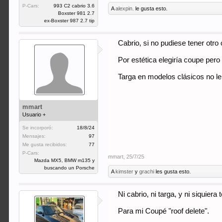
P-Cars:
993 C2 cabrio 3.6
A
alexpin.
le gusta esto.
Boxster 981 2.7
ex-Boxster 987 2.7 tip
Cabrio, si no pudiese tener otro
Por estética elegiría coupe pero
Targa en modelos clásicos no le
mmart
Usuario +
Se incorporó:
18/8/24
Mensajes:
97
Me gusta recibidos:
77
P-Cars:
mmart
,
25/7/25
Mazda MX5, BMW m135 y
buscando un Porsche
A
kimster
y
grachi
les gusta esto.
Ni cabrio, ni targa, y ni siquiera
Para mi Coupé "roof delete".