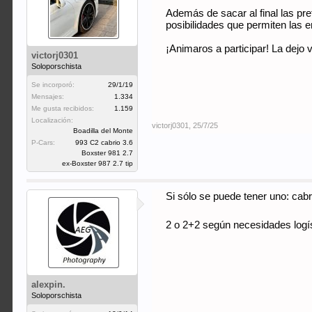
Además de sacar al final las pre
posibilidades que permiten las 
¡Animaros a participar! La dejo
victorj0301
Soloporschista
Se incorporó:
29/1/19
Mensajes:
1.334
Me gusta recibidos:
1.159
Localización:
victorj0301
,
25/7/25
Boadilla del Monte
P-Cars:
993 C2 cabrio 3.6
Boxster 981 2.7
ex-Boxster 987 2.7 tip
Si sólo se puede tener uno: cab
2 o 2+2 según necesidades logís
alexpin.
Soloporschista