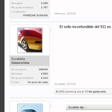
Mensajes:
3.290
Me gusta recibidos:
1.767
Localización:
okertxus
,
25/7/25
PORSCHE EUSKADI
El sello inconfundible del 911 
Scrabble
Soloporschista
Se incorporó:
29/6/06
Mensajes:
4.603
Me gusta recibidos:
4.214
P-Cars:
Un poco de cada
Scrabble
,
25/7/25
A
1969.carrera
y
oscar 4S
les gusta esto.
Scrabble dijo:
↑