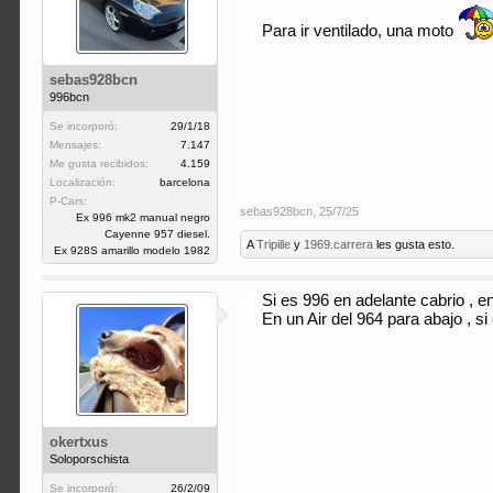
Para ir ventilado, una moto
sebas928bcn
996bcn
Se incorporó:
29/1/18
Mensajes:
7.147
Me gusta recibidos:
4.159
Localización:
barcelona
P-Cars:
sebas928bcn
,
25/7/25
Ex 996 mk2 manual negro
Cayenne 957 diesel.
A
Tripille
y
1969.carrera
les gusta esto.
Ex 928S amarillo modelo 1982
Si es 996 en adelante cabrio , e
En un Air del 964 para abajo , 
okertxus
Soloporschista
Se incorporó:
26/2/09