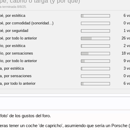
é, cabrio o targa (y por qué)
 terminada 8/8/25.
é, por estética
6 v
é, por comodidad (sonoridad...)
0 v
é, por seguridad
1 v
é, por todo lo anterior
26 v
io, por estética
2 v
io, por sensaciones
18 v
io, por todo lo anterior
9 v
a, por estética
3 v
a, por sensaciones
0 v
a, por todo lo anterior
6 v
to' de los gustos del foro.
dieras tener un coche 'de capricho', asumiendo que sería un Porsche