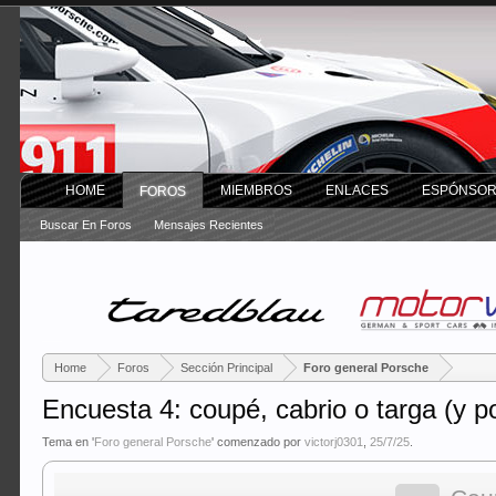
HOME
MIEMBROS
ENLACES
ESPÓNSO
FOROS
Buscar En Foros
Mensajes Recientes
Home
Foros
Sección Principal
Foro general Porsche
Encuesta 4: coupé, cabrio o targa (y p
Tema en '
Foro general Porsche
' comenzado por
victorj0301
,
25/7/25
.