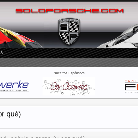
RS
Nuestros Espónsors
or qué)