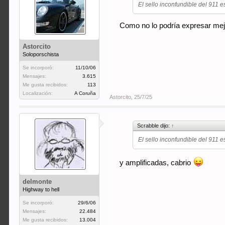
El sello inconfundible del 911 
Como no lo podría expresar mej
Astorcito
Soloporschista
Se incorporó:
11/10/06
Mensajes:
3.615
Me gusta recibidos:
113
Localización:
A Coruña
Astorcito
,
25/7/25
Scrabble dijo:
↑
El sello inconfundible del 911 
y amplificadas, cabrio
delmonte
Highway to hell
Se incorporó:
29/6/06
Mensajes:
22.484
Me gusta recibidos:
13.004