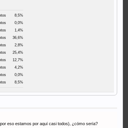
otos
8,5%
otos
0,0%
otos
1,4%
otos
36,6%
otos
2,8%
otos
25,4%
otos
12,7%
otos
4,2%
otos
0,0%
otos
8,5%
 (por eso estamos por aquí casi todos), ¿cómo sería?