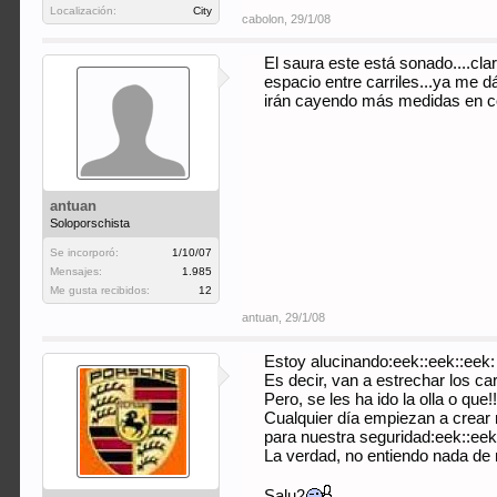
Localización:
City
cabolon
,
29/1/08
El saura este está sonado....clar
espacio entre carriles...ya me d
irán cayendo más medidas en con
antuan
Soloporschista
Se incorporó:
1/10/07
Mensajes:
1.985
Me gusta recibidos:
12
antuan
,
29/1/08
Estoy alucinando:eek::eek::eek:
Es decir, van a estrechar los c
Pero, se les ha ido la olla o que!!!!!!
Cualquier día empiezan a crear
para nuestra seguridad:eek::eek
La verdad, no entiendo nada de
Salu2