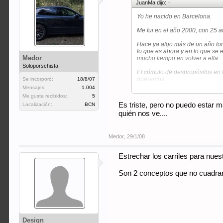
JuanMa dijo:
↑
Yo he nacido en Barcelona.
Me fui en el año 2000, con 25 a
Hace ya algo más de un año tom
lo que es ahora y en lo que se 
Medor
mucho tiempo en volver a ella.
Soloporschista
El cúmulo de despropósitos en t
queremos.
Se incorporó:
18/8/07
Mensajes:
1.004
Un saludo.
Me gusta recibidos:
5
Es triste, pero no puedo estar 
Localización:
BCN
JuanMa.
quién nos ve....
Medor
,
29/1/08
Estrechar los carriles para nues
Son 2 conceptos que no cuadran
Design