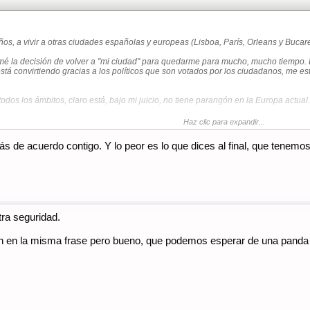
ños, a vivir a otras ciudades españolas y europeas (Lisboa, París, Orleans y Bucar
é la decisión de volver a "mi ciudad" para quedarme para mucho, mucho tiempo. 
está convirtiendo gracias a los políticos que son votados por los ciudadanos, me e
odos los ámbitos, claro está, bajo mi juicio, no tiene parangón en la Europa actu
Haz clic para expandir...
más de acuerdo contigo. Y lo peor es lo que dices al final, que ten
tra seguridad.
 en la misma frase pero bueno, que podemos esperar de una panda 