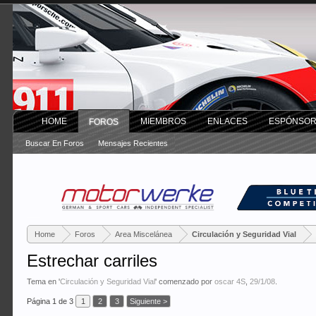
HOME
MIEMBROS
ENLACES
ESPÓNSO
FOROS
Buscar En Foros
Mensajes Recientes
Home
Foros
Area Miscelánea
Circulación y Seguridad Vial
Estrechar carriles
Tema en '
Circulación y Seguridad Vial
' comenzado por
oscar 4S
,
29/1/08
.
Página 1 de 3
1
2
3
Siguiente >