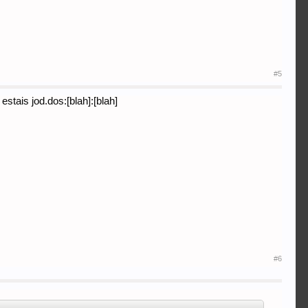
#5
 estais jod.dos:[blah]:[blah]
#6