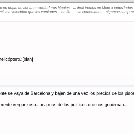
ro no dejan de ser unos verdaderos hippies....al final iremos en Moto a todos lados.
la misma velocidad que los camiones.....en fín.......sin comentarios....sigamos co
elicóptero.:[blah]
ente se vaya de Barcelona y bajen de una vez los precios de los piso
lmente vergonzoso...una más de los políticos que nos gobiernan....