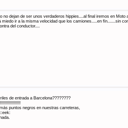
o no dejan de ser unos verdaderos hippies....al final iremos en Moto a
á miedo ir a la misma velocidad que los camiones.....en fín.......sin
tra del conductor....
arriles de entrada a Barcelona????????
!!!!!!!!!!!!!!
 más puntos negros en nuestras carreteras,
::eek:
 nada.