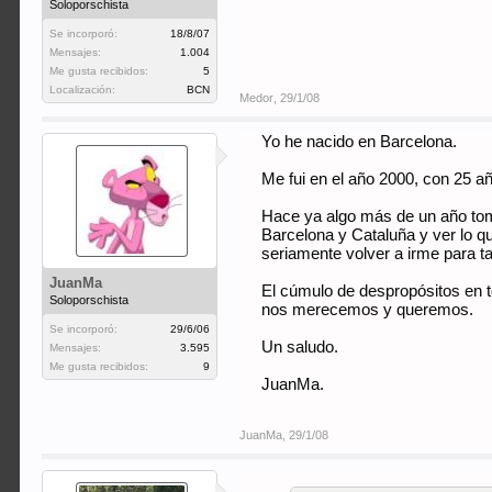
Soloporschista
Se incorporó:
18/8/07
Mensajes:
1.004
Me gusta recibidos:
5
Localización:
BCN
Medor
,
29/1/08
Yo he nacido en Barcelona.
Me fui en el año 2000, con 25 a
Hace ya algo más de un año tom
Barcelona y Cataluña y ver lo q
seriamente volver a irme para t
JuanMa
El cúmulo de despropósitos en to
Soloporschista
nos merecemos y queremos.
Se incorporó:
29/6/06
Un saludo.
Mensajes:
3.595
Me gusta recibidos:
9
JuanMa.
JuanMa
,
29/1/08