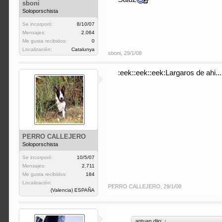
sboni
Soloporschista
Se incorporó:
8/10/07
Mensajes:
2.064
Me gusta recibidos:
0
Localización:
Catalunya
sboni
,
29/1/08
:eek::eek::eek:Largaros de ahi.... 
PERRO CALLEJERO
Soloporschista
Se incorporó:
10/5/07
Mensajes:
2.711
Me gusta recibidos:
184
Localización:
PERRO CALLEJERO
,
29/1/08
(Valencia) ESPAÑA
antuan dijo:
↑