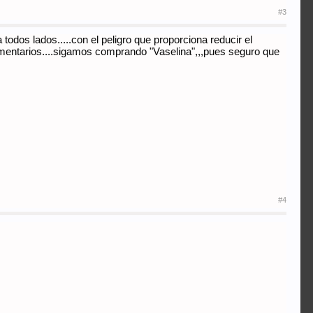
#3
 todos lados.....con el peligro que proporciona reducir el
 comentarios....sigamos comprando "Vaselina",,,pues seguro que
#4