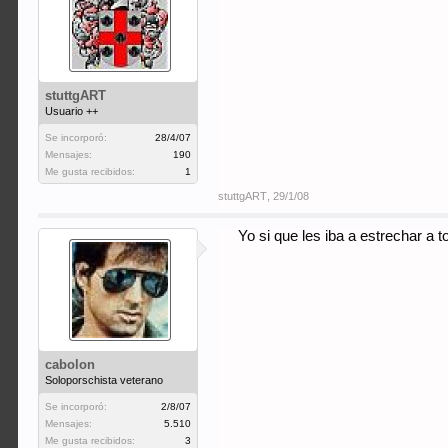
stuttgART
Usuario ++
Se incorporó:
28/4/07
Mensajes:
190
Me gusta recibidos:
1
stuttgART
,
29/1/08
Yo si que les iba a estrechar a 
cabolon
Soloporschista veterano
Se incorporó:
2/8/07
Mensajes:
5.510
Me gusta recibidos:
3