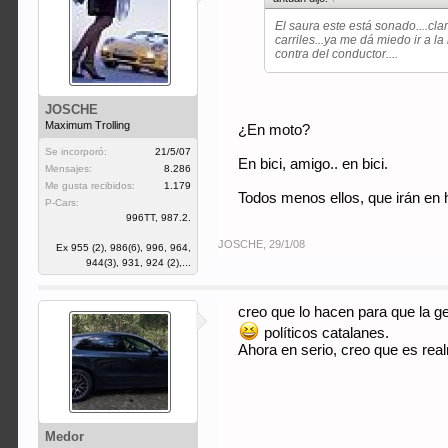
El saura este está sonado....cla
carriles...ya me dá miedo ir a 
contra del conductor....
JOSCHE
Maximum Trolling
¿En moto?
Se incorporó:
21/5/07
En bici, amigo.. en bici.
Mensajes:
8.286
Me gusta recibidos:
1.179
Todos menos ellos, que irán en h
P-Cars:
996TT, 987.2.
JOSCHE
,
29/1/08
Ex 955 (2), 986(6), 996, 964,
944(3), 931, 924 (2),...
creo que lo hacen para que la g
políticos catalanes.
Ahora en serio, creo que es rea
Medor