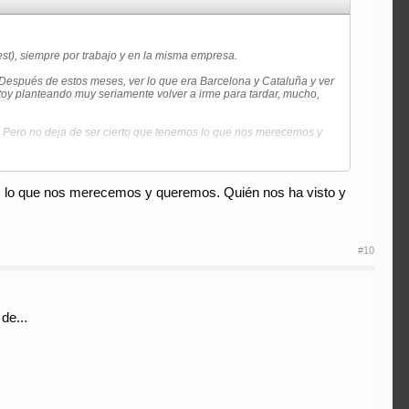
est), siempre por trabajo y en la misma empresa.
Después de estos meses, ver lo que era Barcelona y Cataluña y ver
stoy planteando muy seriamente volver a irme para tardar, mucho,
al. Pero no deja de ser cierto que tenemos lo que nos merecemos y
emos lo que nos merecemos y queremos. Quién nos ha visto y
#10
de...