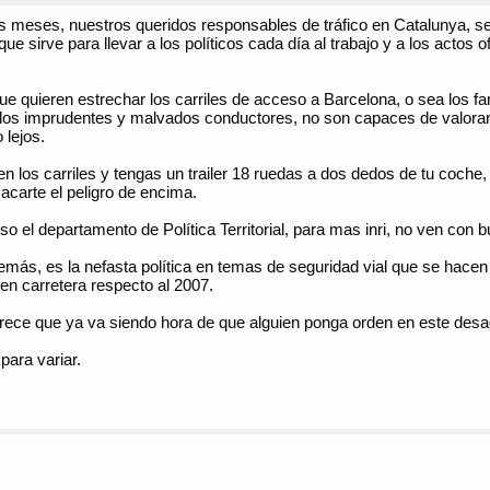
os meses, nuestros queridos responsables de tráfico en Catalunya, se 
ue sirve para llevar a los políticos cada día al trabajo y a los actos 
ue quieren estrechar los carriles de acceso a Barcelona, o sea los 
r, los imprudentes y malvados conductores, no son capaces de valora
 lejos.
n los carriles y tengas un trailer 18 ruedas a dos dedos de tu coche,
acarte el peligro de encima.
 el departamento de Política Territorial, para mas inri, no ven con bu
emás, es la nefasta política en temas de seguridad vial que se hac
 en carretera respecto al 2007.
arece que ya va siendo hora de que alguien ponga orden en este des
para variar.