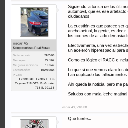
Siguiendo la tónica de los últim
automóvil, que es ese artefacto q
ciudadanos.
La cuestión es que parece ser q
ancho actual, la gente, es deci
los coches de al lado demasiado
oscar 4S
Efectivamente, una vez estreche
Soloporschista Real Estate
un acelerón hiperespacial para s
Se incorporó:
29/6/06
Como es lógico el RACC e incluso
Mensajes:
22.562
Me gusta recibidos:
10.542
Lo que si que vemos claro los d
Localización:
Barcelona
han duplicado los fallecimientos
P-Cars:
Ex-996C4S, Ex-997TT, Ex-
Cayman 718 GTS, Ex-Boxster
Ahí queda la noticia, pero me p
718 S, 991.1S
Saludos con mala leche matinal 
oscar 4S
,
29/1/08
Qué fuerte...