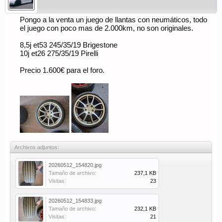
Pongo a la venta un juego de llantas con neumáticos, todo
el juego con poco mas de 2.000km, no son originales.
8,5j et53 245/35/19 Brigestone
10j et26 275/35/19 Pirelli
Precio 1.600€ para el foro.
Archivos adjuntos:
20260512_154820.jpg
Tamaño de archivo:
237,1 KB
Visitas:
23
20260512_154833.jpg
Tamaño de archivo:
232,1 KB
Visitas:
21