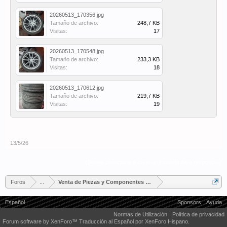
20260513_170356.jpg
Tamaño de archivo:
248,7 KB
Visitas:
17
20260513_170548.jpg
Tamaño de archivo:
233,3 KB
Visitas:
18
20260513_170612.jpg
Tamaño de archivo:
219,7 KB
Visitas:
19
13/5/26
(Debes conectarte o crear una cuenta para responder.)
Foros
...
Venta de Piezas y Componentes Porsche
Español
Sponsors
Ayuda
Normas de Utilización
Política de privacidad
Forum software by XenForo™
Traducción al Español por XenForo Hispano.