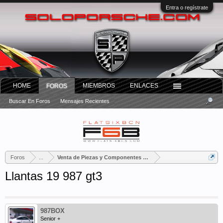
Entra o regístrate
HOME
MIEMBROS
ENLACES
FOROS
Buscar En Foros
Mensajes Recientes
Foros
...
Venta de Piezas y Componentes Porsche
Llantas 19 987 gt3
987BOX
Senior +