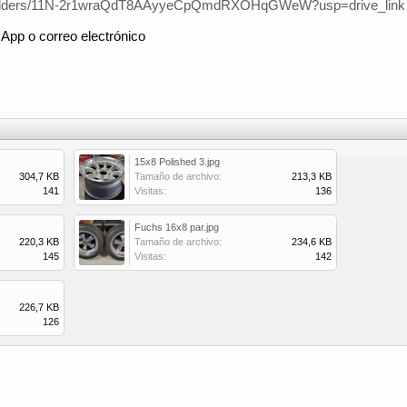
ive/folders/11N-2r1wraQdT8AAyyeCpQmdRXOHqGWeW?usp=drive_link
App o correo electrónico
15x8 Polished 3.jpg
304,7 KB
Tamaño de archivo:
213,3 KB
141
Visitas:
136
Fuchs 16x8 par.jpg
220,3 KB
Tamaño de archivo:
234,6 KB
145
Visitas:
142
226,7 KB
126