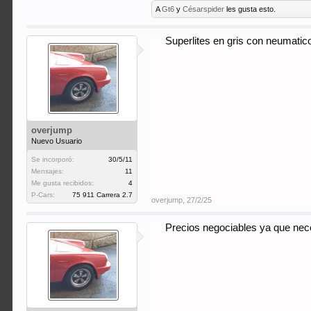
A
Gt6
y
Césarspider
les gusta esto.
Superlites en gris con neumatic
overjump
Nuevo Usuario
Se incorporó:
30/5/11
Mensajes:
11
Me gusta recibidos:
4
P-Cars:
75 911 Carrera 2.7
overjump
,
27/2/25
Precios negociables ya que nece