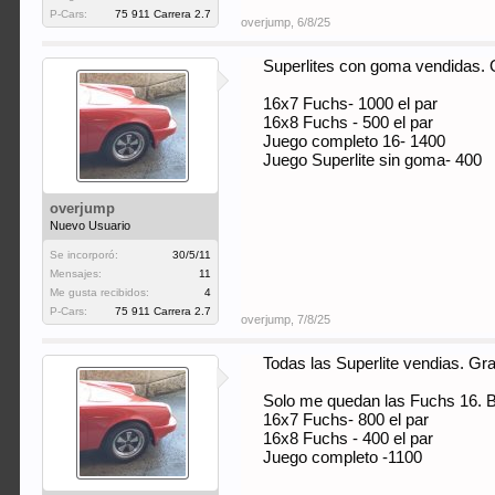
P-Cars:
75 911 Carrera 2.7
overjump
,
6/8/25
Superlites con goma vendidas. G
16x7 Fuchs- 1000 el par
16x8 Fuchs - 500 el par
Juego completo 16- 1400
Juego Superlite sin goma- 400
overjump
Nuevo Usuario
Se incorporó:
30/5/11
Mensajes:
11
Me gusta recibidos:
4
P-Cars:
75 911 Carrera 2.7
overjump
,
7/8/25
Todas las Superlite vendias. Gra
Solo me quedan las Fuchs 16. Ba
16x7 Fuchs- 800 el par
16x8 Fuchs - 400 el par
Juego completo -1100