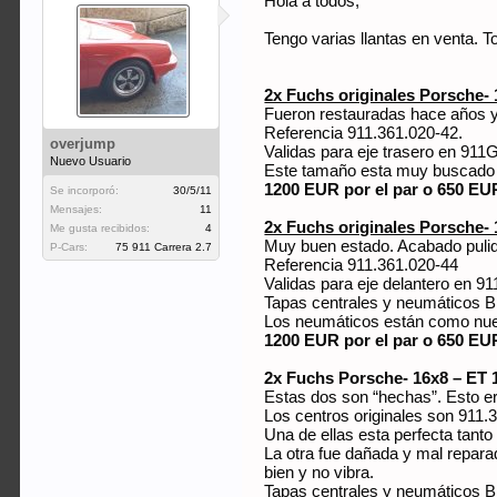
Hola a todos,
Tengo varias llantas en venta. 
2x Fuchs originales Porsche- 
Fueron restauradas hace años 
Referencia 911.361.020-42.
overjump
Validas para eje trasero en 911
Nuevo Usuario
Este tamaño esta muy buscado y 
1200 EUR por el par o 650 EU
Se incorporó:
30/5/11
Mensajes:
11
2x Fuchs originales Porsche- 
Me gusta recibidos:
4
Muy buen estado. Acabado puli
P-Cars:
75 911 Carrera 2.7
Referencia 911.361.020-44
Validas para eje delantero en 91
Tapas centrales y neumáticos B
Los neumáticos están como nue
1200 EUR por el par o 650 EU
2x Fuchs Porsche- 16x8 – ET 
Estas dos son “hechas”. Esto e
Los centros originales son 911.
Una de ellas esta perfecta tant
La otra fue dañada y mal repara
bien y no vibra.
Tapas centrales y neumáticos B