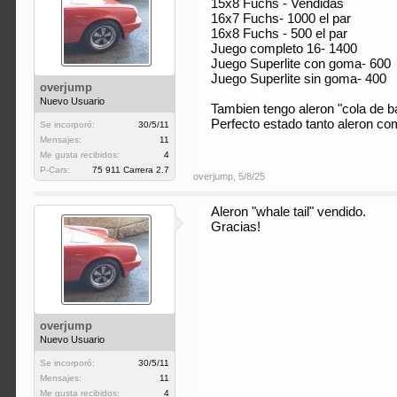
15x8 Fuchs - Vendidas
16x7 Fuchs- 1000 el par
16x8 Fuchs - 500 el par
Juego completo 16- 1400
Juego Superlite con goma- 600
Juego Superlite sin goma- 400
overjump
Nuevo Usuario
Tambien tengo aleron "cola de ba
Perfecto estado tanto aleron co
Se incorporó:
30/5/11
Mensajes:
11
Me gusta recibidos:
4
P-Cars:
75 911 Carrera 2.7
overjump
,
5/8/25
Aleron "whale tail" vendido.
Gracias!
overjump
Nuevo Usuario
Se incorporó:
30/5/11
Mensajes:
11
Me gusta recibidos:
4