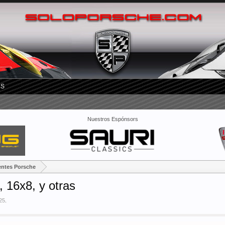
RS
Nuestros Espónsors
entes Porsche
 16x8, y otras
/25
.