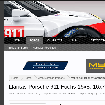
HOME
MIEMBROS
ENLACES
ESPÓNSO
FOROS
Buscar En Foros
Mensajes Recientes
Home
Foros
Area Mercado Porsche
Venta de Piezas y Compon
Llantas Porsche 911 Fuchs 15x8, 16x7,
Tema en '
Venta de Piezas y Componentes Porsche
' comenzado por
overjump
,
26/2