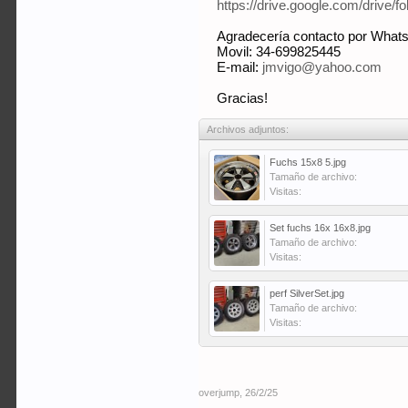
https://drive.google.com/dr
Agradecería contacto por Whats
Movil: 34-699825445
E-mail:
jmvigo@yahoo.com
Gracias!
Archivos adjuntos:
Fuchs 15x8 5.jpg
Tamaño de archivo:
Visitas:
Set fuchs 16x 16x8.jpg
Tamaño de archivo:
Visitas:
perf SilverSet.jpg
Tamaño de archivo:
Visitas:
overjump
,
26/2/25