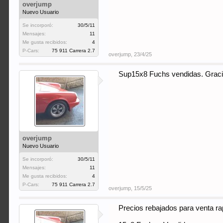
overjump
Nuevo Usuario
Se incorporó:
30/5/11
Mensajes:
11
Me gusta recibidos:
4
P-Cars:
75 911 Carrera 2.7
overjump
,
23/4/25
Sup15x8 Fuchs vendidas. Graci
overjump
Nuevo Usuario
Se incorporó:
30/5/11
Mensajes:
11
Me gusta recibidos:
4
P-Cars:
75 911 Carrera 2.7
overjump
,
15/5/25
Precios rebajados para venta ra