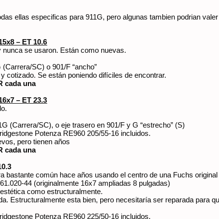
Todas ellas especificas para 911G, pero algunas tambien podrian valer
15x8 – ET 10.6
y nunca se usaron. Están como nuevas.
G (Carrera/SC) o 901/F “ancho”
cotizado. Se están poniendo difíciles de encontrar.
R cada una
16x7 – ET 23.3
do.
1G (Carrera/SC), o eje trasero en 901/F y G “estrecho” (S)
ridgestone Potenza RE960 205/55-16 incluidos.
vos, pero tienen años
R cada una
10.3
ra bastante común hace años usando el centro de una Fuchs origina
361.020-44 (originalmente 16x7 ampliadas 8 pulgadas)
o estética como estructuralmente.
da. Estructuralmente esta bien, pero necesitaría ser reparada para qu
ridgestone Potenza RE960 225/50-16 incluidos.