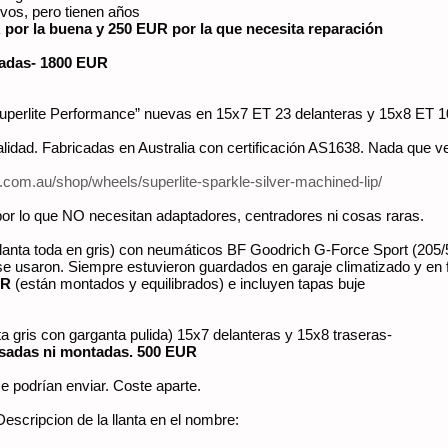
os, pero tienen años
 por la buena y 250 EUR por la que necesita reparación
gadas- 1800 EUR
uperlite Performance” nuevas en 15x7 ET 23 delanteras y 15x8 ET 1
calidad. Fabricadas en Australia con certificación AS1638. Nada que 
com.au/shop/wheels/superlite-sparkle-silver-machined-lip/
or lo que NO necesitan adaptadores, centradores ni cosas raras.
(llanta toda en gris) con neumáticos BF Goodrich G-Force Sport (205
e usaron. Siempre estuvieron guardados en garaje climatizado y en 
EUR
(están montados y equilibrados) e incluyen tapas buje
a gris con garganta pulida) 15x7 delanteras y 15x8 traseras-
usadas ni montadas. 500 EUR
e podrían enviar. Coste aparte.
Descripcion de la llanta en el nombre: