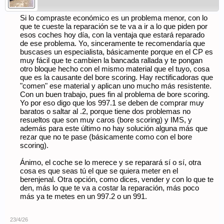
Si lo compraste económico es un problema menor, con lo
que te cueste la reparación se te va a ir a lo que piden por
esos coches hoy día, con la ventaja que estará reparado
de ese problema. Yo, sinceramente te recomendaría que
buscases un especialista, básicamente porque en el CP es
muy fácil que te cambien la bancada rallada y te pongan
otro bloque hecho con el mismo material que el tuyo, cosa
que es la causante del bore scoring. Hay rectificadoras que
"comen" ese material y aplican uno mucho más resistente.
Con un buen trabajo, pues fin al problema de bore scoring.
Yo por eso digo que los 997.1 se deben de comprar muy
baratos o saltar al .2, porque tiene dos problemas no
resueltos que son muy caros (bore scoring) y IMS, y
además para este último no hay solución alguna más que
rezar que no te pase (básicamente como con el bore
scoring).
Ánimo, el coche se lo merece y se reparará sí o sí, otra
cosa es que seas tú el que se quiera meter en el
berenjenal. Otra opción, como dices, vender y con lo que te
den, más lo que te va a costar la reparación, más poco
más ya te metes en un 997.2 o un 991.
23/4/26