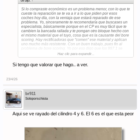
oli dijo:
↑
Si lo compraste económico es un problema menor, con lo que te
cueste la reparación se te va a ir a lo que piden por esos
coches hoy día, con la ventaja que estará reparado de ese
problema. Yo, sinceramente te recomendaría que buscases un
especialista, básicamente porque en el CP es muy fácil que te
cambien la bancada rallada y te pongan otro bloque hecho con
el mismo material que el tuyo, cosa que es la causante del bore
scoring. Hay rectificadoras que "comen" ese material y aplican
uno mucho más resistente. Con un buen trabajo, pues fin al
problema de bore scoring. Yo por eso digo que los 997.1 se
deben de comprar muy baratos o saltar al .2, porque tiene dos
Haz clic para expandir...
problemas no resueltos que son muy caros (bore scoring) y
IMS, y además para este último no hay solución alguna más
Si tengo que valorar que hago.. a ver.
que rezar que no te pase (básicamente como con el bore
scoring).
Ánimo, el coche se lo merece y se reparará sí o sí, otra cosa es
23/4/26
que seas tú el que se quiera meter en el berenjenal. Otra
opción, como dices, vender y con lo que te den, más lo que te
va a costar la reparación, más poco más ya te metes en un
br911
997.2 o un 991.
Soloporschista
Aqui se ve rayado del cilindro 4 y 6. El 6 es el que esta peor