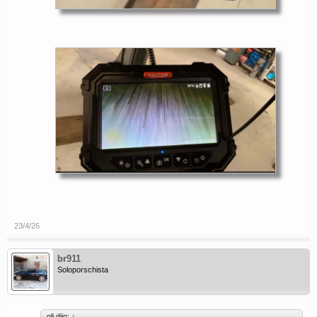
23/4/26
br911
Soloporschista
oli dijo:
↑