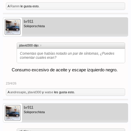
A
Ramm
le gusta esto.
br911
Soloporschista
jdavid300 dijo:
↑
Comentas que habías notado un par de síntomas, ¿Puedes
comentar cuales eran?
Consumo excesivo de aceite y escape izquierdo negro.
23/4/26
A
andresapio
,
jdavid300
y
watse
les gusta esto.
br911
Soloporschista