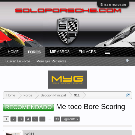
Entra o regístrate
HOME
MIEMBROS
ENLACES
FOROS
Buscar En Foros
Mensajes Recientes
Home
Foros
Sección Principal
911
Me toco Bore Scoring
RECOMENDADO
1
2
3
4
5
6
→
33
Siguiente >
br911