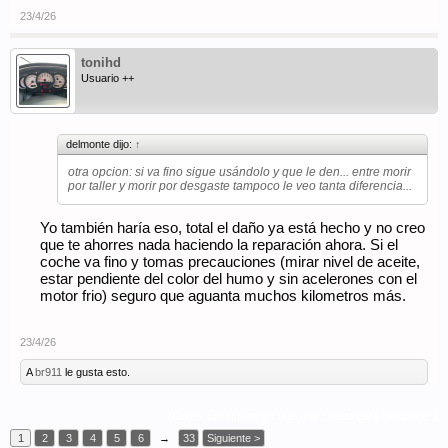
23/4/26
tonihd
Usuario ++
delmonte dijo:
↑
otra opcion: si va fino sigue usándolo y que le den... entre morir
por taller y morir por desgaste tampoco le veo tanta diferencia...
Yo también haría eso, total el daño ya está hecho y no creo
que te ahorres nada haciendo la reparación ahora. Si el
coche va fino y tomas precauciones (mirar nivel de aceite,
estar pendiente del color del humo y sin acelerones con el
motor frio) seguro que aguanta muchos kilometros más.
23/4/26
A
br911
le gusta esto.
(Debes conectarte o crear una cuenta para responder.)
1
2
3
4
5
6
→
33
Siguiente >