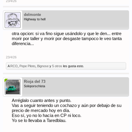
23/4/26
delmonte
Highway to hell
otra opcion: si va fino sigue usándolo y que le den... entre
morir por taller y morir por desgaste tampoco le veo tanta
diferencia...
23/4/26
A
RCO
,
Pepe Piloto
,
Bignose
y
5 otros
les gusta esto.
Rioja del 73
Soloporschista
Arréglalo cuanto antes y punto.
Vas a seguir teniendo un cochazo y aún por debajo de su
precio de mercado hoy en día.
Eso sí, yo no lo hacía en CP ni loco.
Yo se lo llevaba a Taredblau.