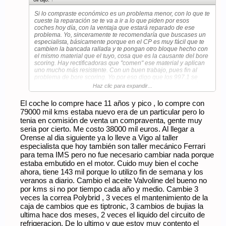
Si lo compraste económico es un problema menor, con lo que te
cueste la reparación se te va a ir a lo que piden por esos
coches hoy día, con la ventaja que estará reparado de ese
problema. Yo, sinceramente te recomendaría que buscases un
especialista, básicamente porque en el CP es muy fácil que te
cambien la bancada rallada y te pongan otro bloque hecho con
el mismo material que el tuyo, cosa que es la causante del bore
scoring. Hay rectificadoras que "comen" ese material y aplican
uno mucho más resistente. Con un buen trabajo, pues fin al
problema de bore scoring. Yo por eso digo que los 997.1 se
deben de comprar muy baratos o saltar al .2, porque tiene dos
Haz clic para expandir...
problemas no resueltos que son muy caros (bore scoring) y
IMS, y además para este último no hay solución alguna más
El coche lo compre hace 11 años y pico , lo compre con
que rezar que no te pase (básicamente como con el bore
79000 mil kms estaba nuevo era de un particular pero lo
scoring).
tenia en comisión de venta un compraventa, gente muy
Ánimo, el coche se lo merece y se reparará sí o sí, otra cosa es
seria por cierto. Me costo 38000 mil euros. Al llegar a
que seas tú el que se quiera meter en el berenjenal. Otra
Orense al dia siguiente ya lo lleve a Vigo al taller
opción, como dices, vender y con lo que te den, más lo que te
especialista que hoy también son taller mecánico Ferrari
va a costar la reparación, más poco más ya te metes en un
para tema IMS pero no fue necesario cambiar nada porque
997.2 o un 991.
estaba embutido en el motor. Cuido muy bien el coche
ahora, tiene 143 mil porque lo utilizo fin de semana y los
veranos a diario. Cambio el aceite Valvoline del bueno no
por kms si no por tiempo cada año y medio. Cambie 3
veces la correa Polybrid , 3 veces el mantenimiento de la
caja de cambios que es tiptronic, 3 cambios de bujias la
ultima hace dos meses, 2 veces el liquido del circuito de
refrigeracion. De lo ultimo y que estoy muy contento el