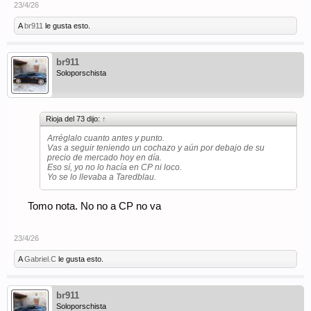
23/4/26
A
br911
le gusta esto.
br911
Soloporschista
Rioja del 73 dijo:
↑
Arréglalo cuanto antes y punto.
Vas a seguir teniendo un cochazo y aún por debajo de su
precio de mercado hoy en día.
Eso sí, yo no lo hacía en CP ni loco.
Yo se lo llevaba a Taredblau.
Tomo nota. No no a CP no va
23/4/26
A
Gabriel.C
le gusta esto.
br911
Soloporschista