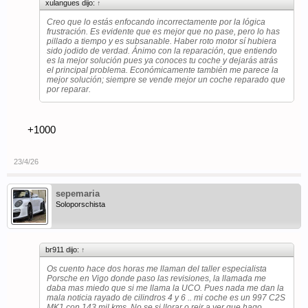
xulangues dijo:
↑
Creo que lo estás enfocando incorrectamente por la lógica
frustración. Es evidente que es mejor que no pase, pero lo has
pillado a tiempo y es subsanable. Haber roto motor sí hubiera
sido jodido de verdad. Ánimo con la reparación, que entiendo
es la mejor solución pues ya conoces tu coche y dejarás atrás
el principal problema. Económicamente también me parece la
mejor solución; siempre se vende mejor un coche reparado que
por reparar.
+1000
23/4/26
sepemaria
Soloporschista
br911 dijo:
↑
Os cuento hace dos horas me llaman del taller especialista
Porsche en Vigo donde paso las revisiones, la llamada me
daba mas miedo que si me llama la UCO. Pues nada me dan la
mala noticia rayado de cilindros 4 y 6 .. mi coche es un 997 C2S
MK1 con 143 mil kms. No se si llorar o reir a ver que hago.