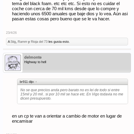
tema del black foam. etc etc etc. Si esto no es cuidar el
coche con cerca de 70 mil kms desde que lo compre y
haciendo unos 6500 anuales que baje dios y lo vea. Aún asi
pasan estas cosas pero bueno que se le va hacer.
23/4/26
A
Stig
,
Ramm
y
Rioja del 73
les gusta esto.
delmonte
Highway to hell
br911 dijo:
↑
No se que precios anda pero barato no es lei de todo si entre
15mil y 20 mil.. si por 10 mil se hace etc. En Vigo todavia no me
dicen presupuesto.
en un cp te van a orientar a cambio de motor en lugar de
encamisar