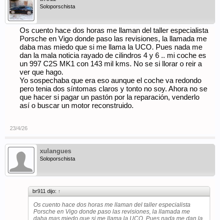
Soloporschista
Os cuento hace dos horas me llaman del taller especialista
Porsche en Vigo donde paso las revisiones, la llamada me
daba mas miedo que si me llama la UCO. Pues nada me
dan la mala noticia rayado de cilindros 4 y 6 .. mi coche es
un 997 C2S MK1 con 143 mil kms. No se si llorar o reir a
ver que hago.
Yo sospechaba que era eso aunque el coche va redondo
pero tenia dos síntomas claros y tonto no soy. Ahora no se
que hacer si pagar un pastón por la reparación, venderlo
así o buscar un motor reconstruido.
23/4/26
xulangues
Soloporschista
br911 dijo:
↑
Os cuento hace dos horas me llaman del taller especialista
Porsche en Vigo donde paso las revisiones, la llamada me
daba mas miedo que si me llama la UCO. Pues nada me dan la