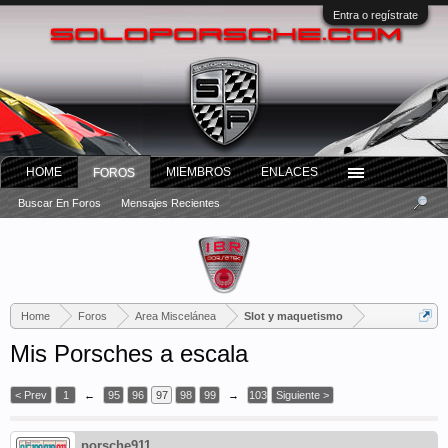
Entra o regístrate
HOME
MIEMBROS
ENLACES
FOROS
Buscar En Foros
Mensajes Recientes
Home
Foros
Area Miscelánea
Slot y maquetismo
Mis Porsches a escala
< Prev
1
←
95
96
97
98
99
→
103
Siguiente >
porsche911