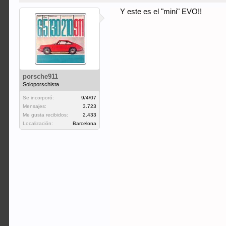
Y este es el "mini" EVO!!
porsche911
Soloporschista
Se incorporó:
9/4/07
Mensajes:
3.723
Me gusta recibidos:
2.433
Localización:
Barcelona