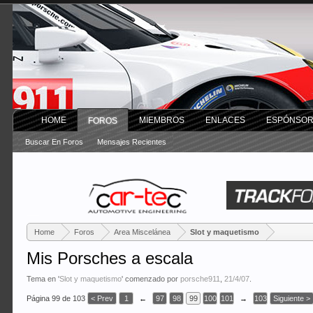
HOME
MIEMBROS
ENLACES
ESPÓNSO
FOROS
Buscar En Foros
Mensajes Recientes
Home
Foros
Area Miscelánea
Slot y maquetismo
Mis Porsches a escala
Tema en '
Slot y maquetismo
' comenzado por
porsche911
,
21/4/07
.
Página 99 de 103
< Prev
1
←
97
98
99
100
101
→
103
Siguiente >