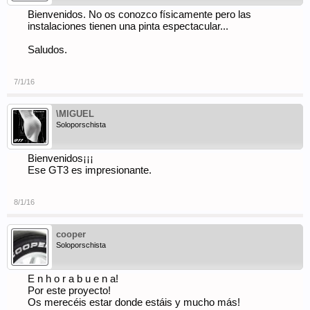
Bienvenidos. No os conozco físicamente pero las
instalaciones tienen una pinta espectacular...
Saludos.
7/1/16
\MIGUEL
Soloporschista
Bienvenidos¡¡¡
Ese GT3 es impresionante.
8/1/16
cooper
Soloporschista
E n h o r a b u e n a!
Por este proyecto!
Os merecéis estar donde estáis y mucho más!