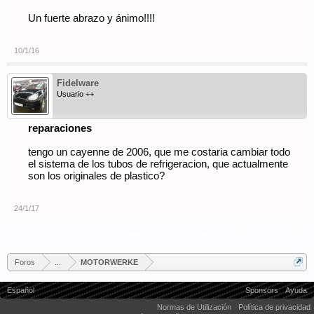
Un fuerte abrazo y ánimo!!!!
10/1/16
Fidelware
Usuario ++
reparaciones
tengo un cayenne de 2006, que me costaria cambiar todo
el sistema de los tubos de refrigeracion, que actualmente
son los originales de plastico?
24/1/17
(Debes conectarte o crear una cuenta para responder.)
Foros
...
MOTORWERKE
Español
Sponsors
Ayuda
Normas de Utilización
Política de privacidad