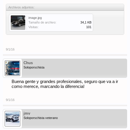
Archivos adjuntos:
image.jpg
Tamaño de archivo:
34,1 KB
Visitas:
101
9/1/16
Chus
Soloporschista
Buena gente y grandes profesionales, seguro que va a ir
como merece, marcando la diferencia!
9/1/16
jmv
Soloporschista veterano