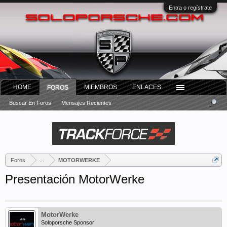
Entra o regístrate
HOME
MIEMBROS
ENLACES
FOROS
Buscar En Foros
Mensajes Recientes
Foros
...
MOTORWERKE
Presentación MotorWerke
MotorWerke
Soloporsche Sponsor