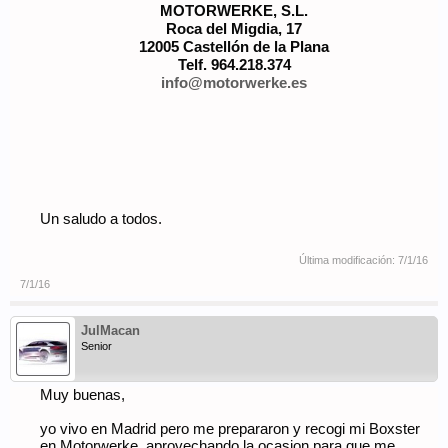
MOTORWERKE, S.L.
Roca del Migdia, 17
12005 Castellón de la Plana
Telf. 964.218.374
info@motorwerke.es
Un saludo a todos.
Última modificación:
7/1/16
7/1/16
JulMacan
Senior
Muy buenas,
yo vivo en Madrid pero me prepararon y recogi mi Boxster
en Motorwerke, aprovechando la ocasion para que me