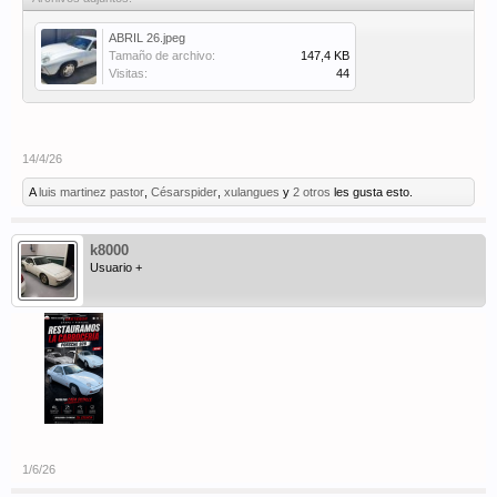
ABRIL 26.jpeg
Tamaño de archivo:
147,4 KB
Visitas:
44
14/4/26
A
luis martinez pastor
,
Césarspider
,
xulangues
y
2 otros
les gusta esto.
k8000
Usuario +
1/6/26