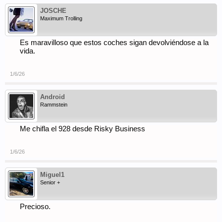
JOSCHE
Maximum Trolling
Es maravilloso que estos coches sigan devolviéndose a la
vida.
1/6/26
Android
Rammstein
Me chifla el 928 desde Risky Business
1/6/26
Miguel1
Senior +
Precioso.