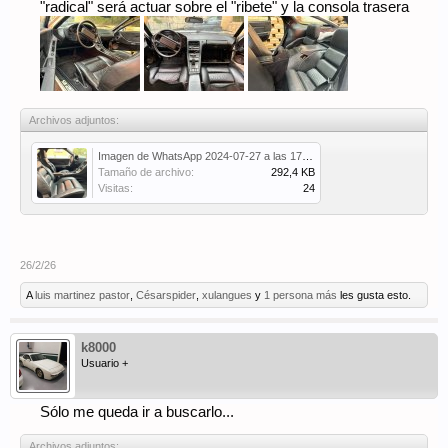
"radical" será actuar sobre el "ribete" y la consola trasera
Archivos adjuntos:
Imagen de WhatsApp 2024-07-27 a las 17.21.08_9f410a21.jpg
Tamaño de archivo:
292,4 KB
Visitas:
24
26/2/26
A
luis martinez pastor
,
Césarspider
,
xulangues
y
1 persona más
les gusta esto.
k8000
Usuario +
Sólo me queda ir a buscarlo...
Archivos adjuntos: