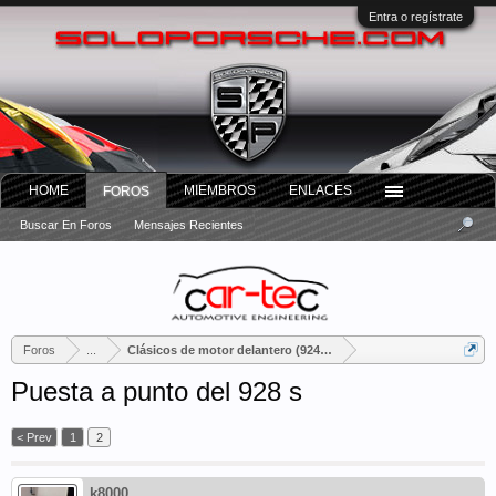
Entra o regístrate
HOME
MIEMBROS
ENLACES
FOROS
Buscar En Foros
Mensajes Recientes
Foros
...
Clásicos de motor delantero (924, 944, 968 y 928)
Puesta a punto del 928 s
< Prev
1
2
k8000