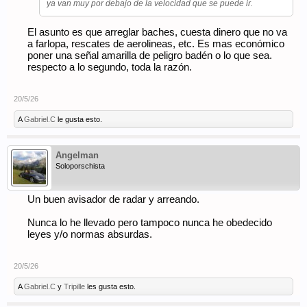
ya van muy por debajo de la velocidad que se puede ir.
El asunto es que arreglar baches, cuesta dinero que no va
a farlopa, rescates de aerolineas, etc. Es mas económico
poner una señal amarilla de peligro badén o lo que sea.
respecto a lo segundo, toda la razón.
20/5/26
A
Gabriel.C
le gusta esto.
Angelman
Soloporschista
Un buen avisador de radar y arreando.
Nunca lo he llevado pero tampoco nunca he obedecido
leyes y/o normas absurdas.
20/5/26
A
Gabriel.C
y
Tripille
les gusta esto.