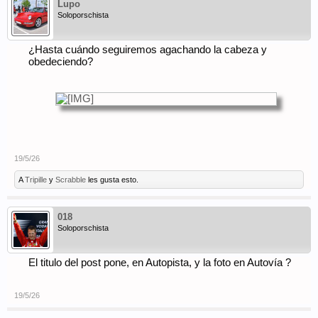
Lupo
Soloporschista
¿Hasta cuándo seguiremos agachando la cabeza y
obedeciendo?
19/5/26
A
Tripille
y
Scrabble
les gusta esto.
018
Soloporschista
El titulo del post pone, en Autopista, y la foto en Autovía ?
19/5/26