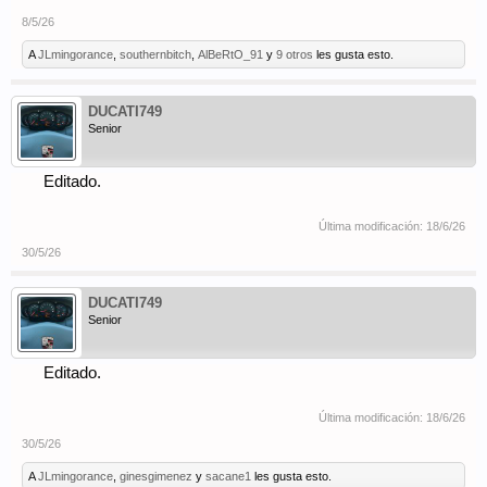
8/5/26
A
JLmingorance
,
southernbitch
,
AlBeRtO_91
y
9 otros
les gusta esto.
DUCATI749
Senior
Editado.
Última modificación:
18/6/26
30/5/26
DUCATI749
Senior
Editado.
Última modificación:
18/6/26
30/5/26
A
JLmingorance
,
ginesgimenez
y
sacane1
les gusta esto.