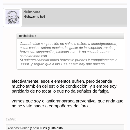
delmonte
Highway to hell
tonihd dijo:
↑
Cuando dice suspensión no sólo se refiere a amortiguadores,
estos coches sufren mucho desgaste de las copelas, rotulas,
brazos de suspensión, bieletas, etc... Y no es nada barato
cambiar todo eso.
Si quieres cambiar todos brazos te puedes ir tranquilamente a
3000€ y seguro que a los 100.000km hay que hacerlo.
efectivamente, esos elementos sufren, pero depende
mucho también del estilo de conducción, y siempre soy
partidario de no tocar lo que no da señales de fatiga
vamos que soy el antigranparada preventiva, que anda que
no he visto hacer a compañeros del foro...
19/5/26
A
sebas928bcn
y
basi60
les gusta esto.