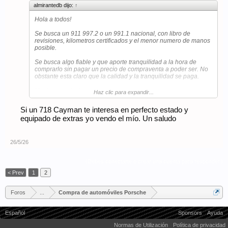
almirantedb dijo:
↑
Hola a todos!
Se busca un 911 997.2 o un 991.1 nacional, con libro de
revisiones, kilometros certificados y el menor numero de manos
posible.
Se busca algo fiable y que aporte tranquilidad a la hora de
comprarlo sin pagar un precio de compraventa a poder ser. No
obstante esta claro que la calidad y la tranquilidad se paga.
Muchas gracias!
Haz clic para expandir...
Si un 718 Cayman te interesa en perfecto estado y
equipado de extras yo vendo el mío. Un saludo
26/5/26
(Debes conectarte o crear una cuenta para responder.)
< Prev
1
2
Foros
...
Compra de automóviles Porsche
Español
Sponsors
Ayuda
Normas de Utilización
Política de privacidad