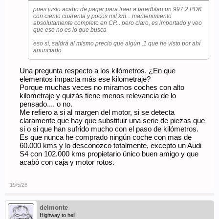
pues justo acabo de pagar para traer a taredblau un 997.2 PDK
con ciento cuarenta y pocos mil km... mantenimiento
absolutamente completo en CP... pero claro, es importado y veo
que eso no es lo que busca
eso sí, saldrá al mismo precio que algún .1 que he visto por ahí
anunciado
Una pregunta respecto a los kilómetros. ¿En que
elementos impacta más ese kilometraje?
Porque muchas veces no miramos coches con alto
kilometraje y quizás tiene menos relevancia de lo
pensado.... o no.
Me refiero a si al margen del motor, si se detecta
claramente que hay que substituir una serie de piezas que
si o si que han sufrido mucho con el paso de kilómetros.
Es que nunca he comprado ningún coche con mas de
60.000 kms y lo desconozco totalmente, excepto un Audi
S4 con 102.000 kms propietario único buen amigo y que
acabó con caja y motor rotos.
19/5/26
delmonte
Highway to hell