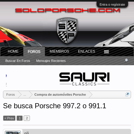
Entra o regístrate
HOME
MIEMBROS
ENLACES
FOROS
Buscar En Foros
Mensajes Recientes
Foros
...
Compra de automóviles Porsche
Se busca Porsche 997.2 o 991.1
< Prev
1
2
oli