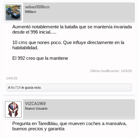
sebas928bcn
996bcn
Aumentó notablemente la batalla que se mantenía invariada
desde el 996 inicial.....
10 cms que nones poco. Que influye directamente en la
habitabilidad.
El 992 creo que la mantiene
Última modificación:
14/5/26
14/5/26
A
fito718
le gusta esto.
VIZCA1969
Nuevo Usuario
Pregunta en Taredblau, que mueven coches a mansalva,
buenos precios y garantía