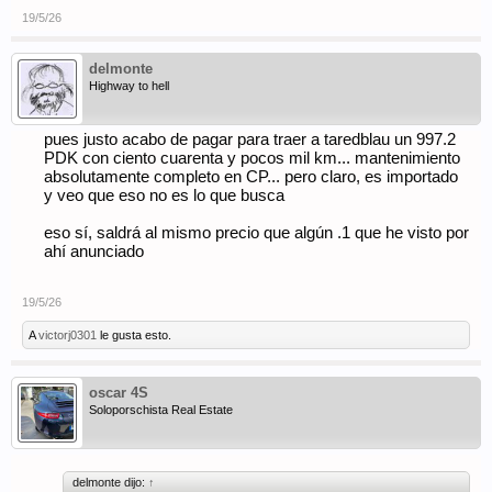
19/5/26
delmonte
Highway to hell
pues justo acabo de pagar para traer a taredblau un 997.2
PDK con ciento cuarenta y pocos mil km... mantenimiento
absolutamente completo en CP... pero claro, es importado
y veo que eso no es lo que busca
eso sí, saldrá al mismo precio que algún .1 que he visto por
ahí anunciado
19/5/26
A
victorj0301
le gusta esto.
oscar 4S
Soloporschista Real Estate
delmonte dijo:
↑