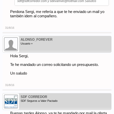
sdf@sdfcorredor.com
y
sdevahive@hotmail.com
Saludos
Perdona Sergi, me refería a que te he enviado un mail yo
también idem al compañero.
31/8/16
ALONSO_FOREVER
Usuario +
Hola Sergi,
Te he mandado un correo solicitando un presupuesto.
Un saludo
31/8/16
SDF CORREDOR
SDF Seguros a Valor Pactado
Buenas tardes Alonso, ya te he mandado por mail la oferta