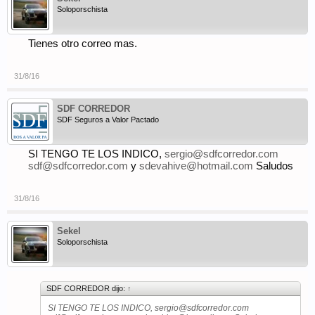
Soloporschista
Tienes otro correo mas.
31/8/16
SDF CORREDOR
SDF Seguros a Valor Pactado
SI TENGO TE LOS INDICO,
sergio@sdfcorredor.com
sdf@sdfcorredor.com
y
sdevahive@hotmail.com
Saludos
31/8/16
Sekel
Soloporschista
SDF CORREDOR dijo:
↑
SI TENGO TE LOS INDICO,
sergio@sdfcorredor.com