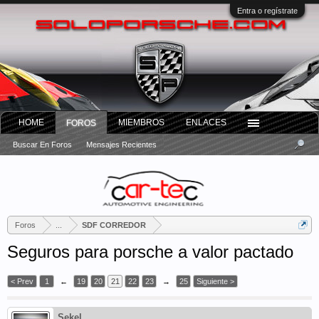
Entra o regístrate
HOME
MIEMBROS
ENLACES
FOROS
Buscar En Foros
Mensajes Recientes
Foros
...
SDF CORREDOR
Seguros para porsche a valor pactado
< Prev
1
←
19
20
21
22
23
→
25
Siguiente >
Sekel