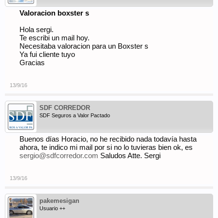
Valoracion boxster s
Hola sergi.
Te escribi un mail hoy.
Necesitaba valoracion para un Boxster s
Ya fui cliente tuyo
Gracias
13/9/16
SDF CORREDOR
SDF Seguros a Valor Pactado
Buenos días Horacio, no he recibido nada todavía hasta
ahora, te indico mi mail por si no lo tuvieras bien ok, es
sergio@sdfcorredor.com
Saludos Atte. Sergi
13/9/16
pakemesigan
Usuario ++